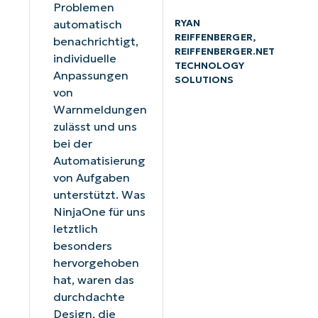
Problemen
RYAN
automatisch
REIFFENBERGER,
benachrichtigt,
REIFFENBERGER.NET
individuelle
TECHNOLOGY
Anpassungen
SOLUTIONS
von
Warnmeldungen
zulässt und uns
bei der
Automatisierung
von Aufgaben
unterstützt. Was
NinjaOne für uns
letztlich
besonders
hervorgehoben
hat, waren das
durchdachte
Design, die