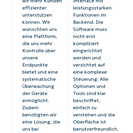
wir mehr Kunden
Interface mit
effizienter
leistungsstarken
unterstützen
Funktionen im
können. Wir
Backend. Die
wünschten uns
Software muss
eine Plattform,
nicht erst
die uns mehr
kompliziert
Kontrolle über
eingerichtet
unsere
werden und
Endpunkte
verzichtet auf
bietet und eine
eine komplexe
systematische
Steuerung. Alle
Überwachung
Optionen und
der Geräte
Tools sind klar
ermöglicht.
beschriftet,
Zudem
einfach zu
benötigten wir
verstehen und die
eine Lösung, die
Oberfläche ist
uns bei
benutzerfreundlich.