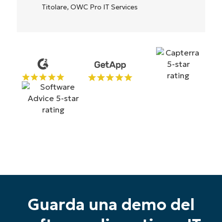
Inizia la tua prova di 14 giorni
Nessuna carta di credito richiesta, accesso
completo a tutte le funzionalità
First
and
last
name*
Business
email*
Guarda una demo del
Phone
number*