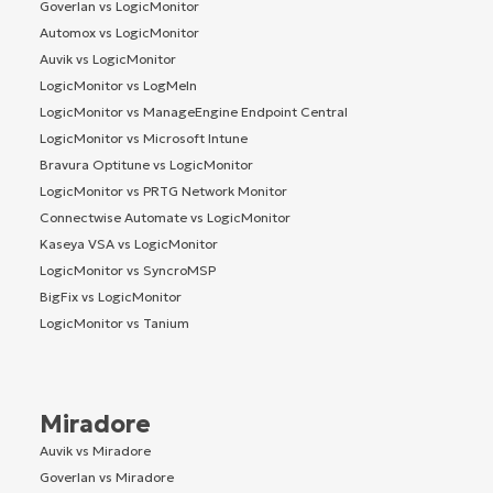
Goverlan vs LogicMonitor
Automox vs LogicMonitor
Auvik vs LogicMonitor
LogicMonitor vs LogMeIn
LogicMonitor vs ManageEngine Endpoint Central
LogicMonitor vs Microsoft Intune
Bravura Optitune vs LogicMonitor
LogicMonitor vs PRTG Network Monitor
Connectwise Automate vs LogicMonitor
Kaseya VSA vs LogicMonitor
LogicMonitor vs SyncroMSP
BigFix vs LogicMonitor
LogicMonitor vs Tanium
Miradore
Auvik vs Miradore
Goverlan vs Miradore