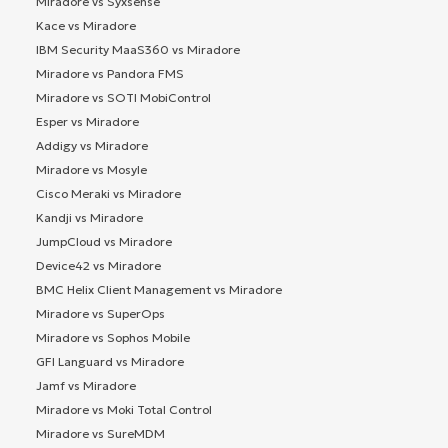
Miradore vs Syxsense
Kace vs Miradore
IBM Security MaaS360 vs Miradore
Miradore vs Pandora FMS
Miradore vs SOTI MobiControl
Esper vs Miradore
Addigy vs Miradore
Miradore vs Mosyle
Cisco Meraki vs Miradore
Kandji vs Miradore
JumpCloud vs Miradore
Device42 vs Miradore
BMC Helix Client Management vs Miradore
Miradore vs SuperOps
Miradore vs Sophos Mobile
GFI Languard vs Miradore
Jamf vs Miradore
Miradore vs Moki Total Control
Miradore vs SureMDM