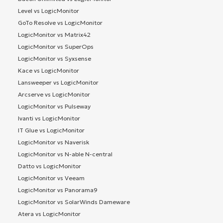
Level vs LogicMonitor
GoTo Resolve vs LogicMonitor
LogicMonitor vs Matrix42
LogicMonitor vs SuperOps
LogicMonitor vs Syxsense
Kace vs LogicMonitor
Lansweeper vs LogicMonitor
Arcserve vs LogicMonitor
LogicMonitor vs Pulseway
Ivanti vs LogicMonitor
IT Glue vs LogicMonitor
LogicMonitor vs Naverisk
LogicMonitor vs N-able N-central
Datto vs LogicMonitor
LogicMonitor vs Veeam
LogicMonitor vs Panorama9
LogicMonitor vs SolarWinds Dameware
Atera vs LogicMonitor