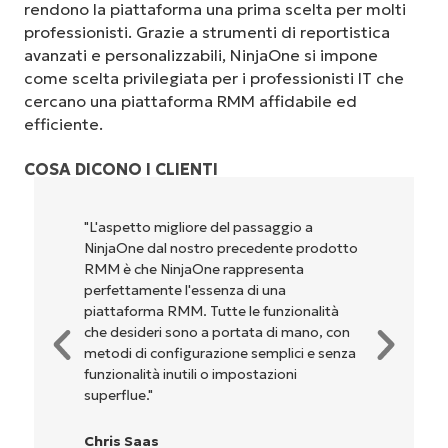
rendono la piattaforma una prima scelta per molti
professionisti. Grazie a strumenti di reportistica
avanzati e personalizzabili, NinjaOne si impone
come scelta privilegiata per i professionisti IT che
cercano una piattaforma RMM affidabile ed
efficiente.
COSA DICONO I CLIENTI
gio a
"NinjaOne è incredibilmente facile da us
te prodotto
perché unisce un’interfaccia fluida a
nta
potenti funzionalità di back-end. La
a
configurazione e la gestione
zionalità
dell'interfaccia non sono affatto
 mano, con
complicate. Tutte le opzioni e gli strum
ici e senza
sono indicati chiaramente e sono intuitiv
oni
l'interfaccia è davvero facile da usare."
Ryan Reiffenberger
Reiffenberger.NET Technology Solutio