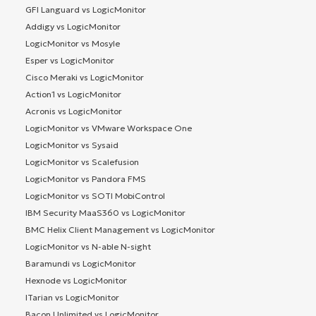
GFI Languard vs LogicMonitor
Addigy vs LogicMonitor
LogicMonitor vs Mosyle
Esper vs LogicMonitor
Cisco Meraki vs LogicMonitor
Action1 vs LogicMonitor
Acronis vs LogicMonitor
LogicMonitor vs VMware Workspace One
LogicMonitor vs Sysaid
LogicMonitor vs Scalefusion
LogicMonitor vs Pandora FMS
LogicMonitor vs SOTI MobiControl
IBM Security MaaS360 vs LogicMonitor
BMC Helix Client Management vs LogicMonitor
LogicMonitor vs N-able N-sight
Baramundi vs LogicMonitor
Hexnode vs LogicMonitor
ITarian vs LogicMonitor
Bacon Unlimited vs LogicMonitor