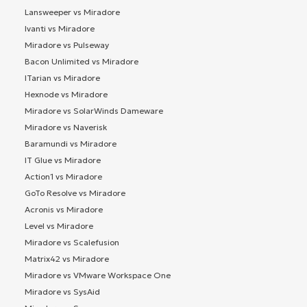
Lansweeper vs Miradore
Ivanti vs Miradore
Miradore vs Pulseway
Bacon Unlimited vs Miradore
ITarian vs Miradore
Hexnode vs Miradore
Miradore vs SolarWinds Dameware
Miradore vs Naverisk
Baramundi vs Miradore
IT Glue vs Miradore
Action1 vs Miradore
GoTo Resolve vs Miradore
Acronis vs Miradore
Level vs Miradore
Miradore vs Scalefusion
Matrix42 vs Miradore
Miradore vs VMware Workspace One
Miradore vs SysAid