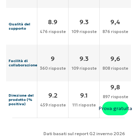
8.9
9.3
9,4
Qualità del
supporto
476 risposte
109 risposte
876 risposte
9
9.3
9,6
Facilità di
collaborazione
360 risposte
109 risposte
808 risposte
9,8
9.2
9.1
Direzione del
897 risposte
prodotto (%
positiva)
459 risposte
111 risposte
Prova gratuita
Dati basati sul report G2 inverno 2026