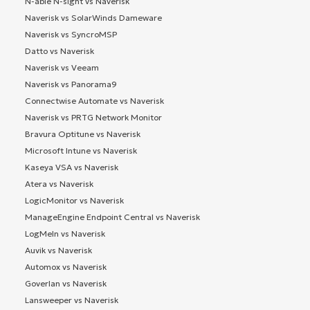
N-able N-sight vs Naverisk
Naverisk vs SolarWinds Dameware
Naverisk vs SyncroMSP
Datto vs Naverisk
Naverisk vs Veeam
Naverisk vs Panorama9
Connectwise Automate vs Naverisk
Naverisk vs PRTG Network Monitor
Bravura Optitune vs Naverisk
Microsoft Intune vs Naverisk
Kaseya VSA vs Naverisk
Atera vs Naverisk
LogicMonitor vs Naverisk
ManageEngine Endpoint Central vs Naverisk
LogMeIn vs Naverisk
Auvik vs Naverisk
Automox vs Naverisk
Goverlan vs Naverisk
Lansweeper vs Naverisk