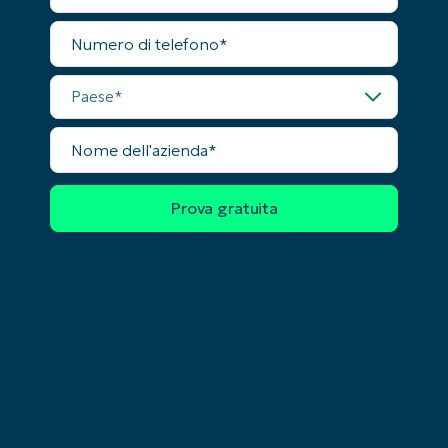
and
last
Numero
name*
di
Business
telefono
email*
Paese
Phone
number*
Nome
dell'azienda
Paese
Company
name*