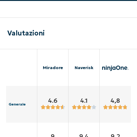
Valutazioni
Miradore
Naverisk
4.6
4.1
4,8
Generale
9
9.4
9,2