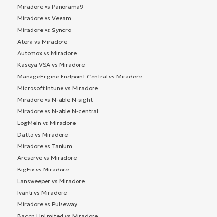
Miradore vs Panorama9
Miradore vs Veeam
Miradore vs Syncro
Atera vs Miradore
Automox vs Miradore
Kaseya VSA vs Miradore
ManageEngine Endpoint Central vs Miradore
Microsoft Intune vs Miradore
Miradore vs N-able N-sight
Miradore vs N-able N-central
LogMeIn vs Miradore
Datto vs Miradore
Miradore vs Tanium
Arcserve vs Miradore
BigFix vs Miradore
Lansweeper vs Miradore
Ivanti vs Miradore
Miradore vs Pulseway
Bacon Unlimited vs Miradore