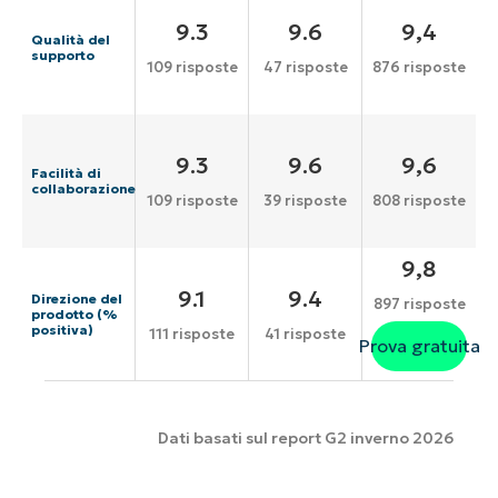
9.3
9.6
9,4
Qualità del
supporto
109 risposte
47 risposte
876 risposte
9.3
9.6
9,6
Facilità di
collaborazione
109 risposte
39 risposte
808 risposte
9,8
9.1
9.4
Direzione del
897 risposte
prodotto (%
positiva)
111 risposte
41 risposte
Prova gratuita
Dati basati sul report G2 inverno 2026