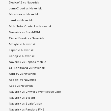
Device42 vs Naverisk
JumpCloud vs Naverisk
Miradore vs Naverisk
Jamf vs Naverisk
Moki Total Control vs Naverisk
Naverisk vs SureMDM
Cisco Meraki vs Naverisk
Mosyle vs Naverisk
Esper vs Naverisk
Kandji vs Naverisk
Naverisk vs Sophos Mobile
GFI Languard vs Naverisk
Addigy vs Naverisk
Action1 vs Naverisk
Kace vs Naverisk
Naverisk vs VMware Workspace One
Naverisk vs Sysaid
Naverisk vs Scalefusion
Naverisk vs Pandora FMS