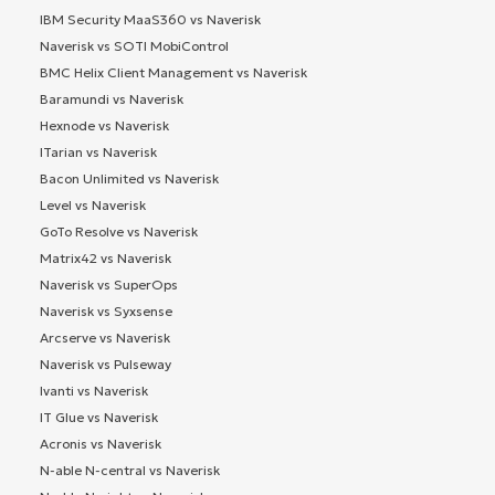
IBM Security MaaS360 vs Naverisk
Naverisk vs SOTI MobiControl
BMC Helix Client Management vs Naverisk
Baramundi vs Naverisk
Hexnode vs Naverisk
ITarian vs Naverisk
Bacon Unlimited vs Naverisk
Level vs Naverisk
GoTo Resolve vs Naverisk
Matrix42 vs Naverisk
Naverisk vs SuperOps
Naverisk vs Syxsense
Arcserve vs Naverisk
Naverisk vs Pulseway
Ivanti vs Naverisk
IT Glue vs Naverisk
Acronis vs Naverisk
N-able N-central vs Naverisk