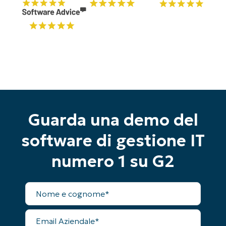
Guarda una demo del
software di gestione IT
numero 1 su G2
Inizia la tua prova di 14 giorni
Nome
completo
Nessuna carta di credito richiesta, accesso
completo a tutte le funzionalità
Email
First
Aziendale