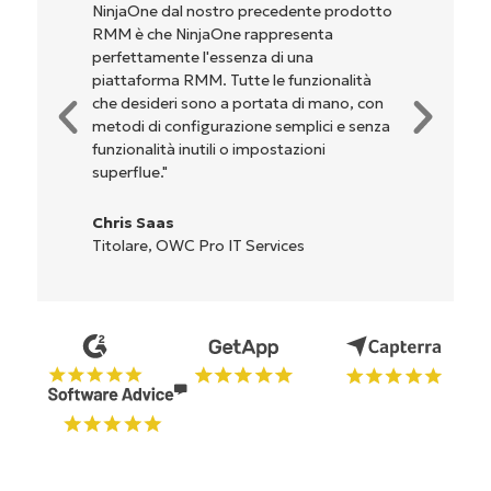
 nostro precedente prodotto
perché unisce un’interf
njaOne rappresenta
potenti funzionalità d
 l'essenza di una
configurazione e la ge
MM. Tutte le funzionalità
dell'interfaccia non so
sono a portata di mano, con
complicate. Tutte le op
figurazione semplici e senza
sono indicati chiaramen
nutili o impostazioni
l'interfaccia è davvero 
Ryan Reiffenberger
Reiffenberger.NET Te
 Pro IT Services