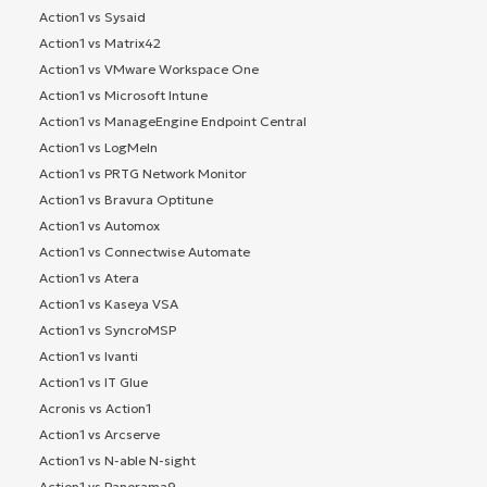
Action1 vs Sysaid
Action1 vs Matrix42
Action1 vs VMware Workspace One
Action1 vs Microsoft Intune
Action1 vs ManageEngine Endpoint Central
Action1 vs LogMeIn
Action1 vs PRTG Network Monitor
Action1 vs Bravura Optitune
Action1 vs Automox
Action1 vs Connectwise Automate
Action1 vs Atera
Action1 vs Kaseya VSA
Action1 vs SyncroMSP
Action1 vs Ivanti
Action1 vs IT Glue
Acronis vs Action1
Action1 vs Arcserve
Action1 vs N-able N-sight
Action1 vs Panorama9