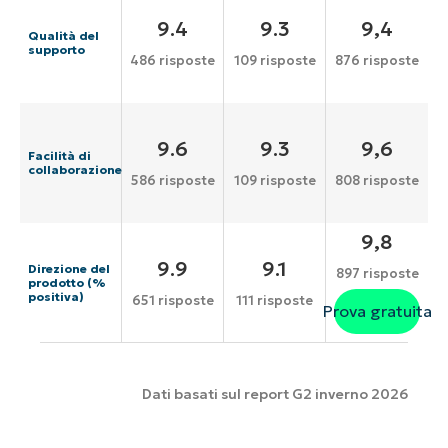
9.4
9.3
9,4
Qualità del
supporto
486 risposte
109 risposte
876 risposte
9.6
9.3
9,6
Facilità di
collaborazione
586 risposte
109 risposte
808 risposte
9,8
9.9
9.1
Direzione del
897 risposte
prodotto (%
positiva)
651 risposte
111 risposte
Prova gratuita
Dati basati sul report G2 inverno 2026