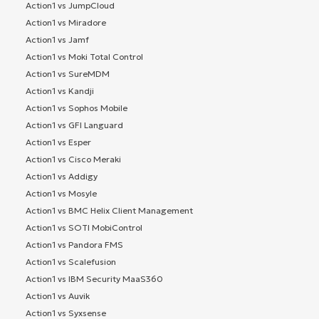
Action1 vs JumpCloud
Action1 vs Miradore
Action1 vs Jamf
Action1 vs Moki Total Control
Action1 vs SureMDM
Action1 vs Kandji
Action1 vs Sophos Mobile
Action1 vs GFI Languard
Action1 vs Esper
Action1 vs Cisco Meraki
Action1 vs Addigy
Action1 vs Mosyle
Action1 vs BMC Helix Client Management
Action1 vs SOTI MobiControl
Action1 vs Pandora FMS
Action1 vs Scalefusion
Action1 vs IBM Security MaaS360
Action1 vs Auvik
Action1 vs Syxsense