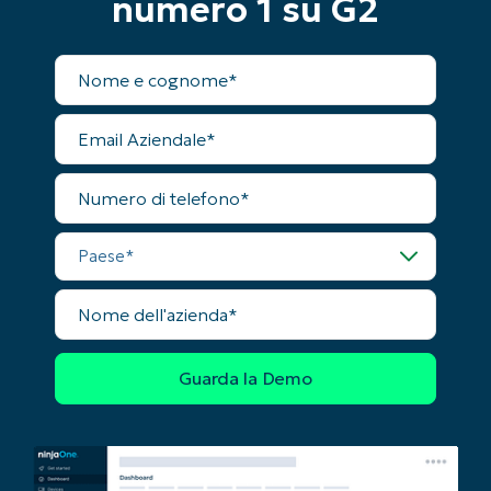
numero 1 su G2
Paese
Nome
Company
completo
name*
Email
Aziendale
Numero
di
telefono
Paese
Nome
dell'azienda