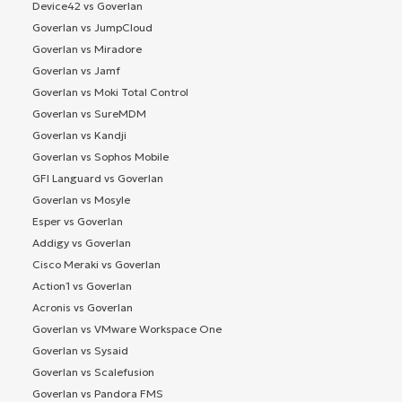
Device42 vs Goverlan
Goverlan vs JumpCloud
Goverlan vs Miradore
Goverlan vs Jamf
Goverlan vs Moki Total Control
Goverlan vs SureMDM
Goverlan vs Kandji
Goverlan vs Sophos Mobile
GFI Languard vs Goverlan
Goverlan vs Mosyle
Esper vs Goverlan
Addigy vs Goverlan
Cisco Meraki vs Goverlan
Action1 vs Goverlan
Acronis vs Goverlan
Goverlan vs VMware Workspace One
Goverlan vs Sysaid
Goverlan vs Scalefusion
Goverlan vs Pandora FMS