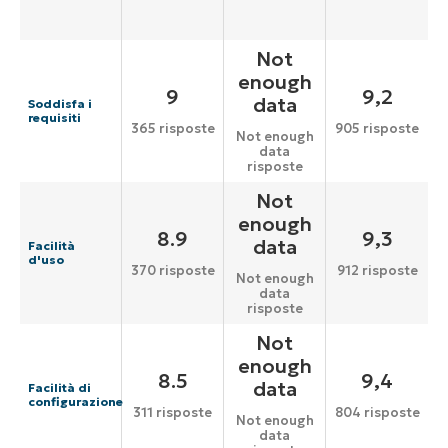
Not
enough
9
9,2
data
Soddisfa i
requisiti
365 risposte
905 risposte
Not enough
data
risposte
Not
enough
8.9
9,3
data
Facilità
d'uso
370 risposte
912 risposte
Not enough
data
risposte
Not
enough
8.5
9,4
data
Facilità di
configurazione
311 risposte
804 risposte
Not enough
data