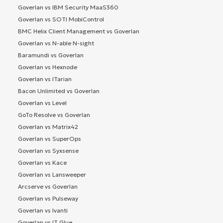
Goverlan vs IBM Security MaaS360
Goverlan vs SOTI MobiControl
BMC Helix Client Management vs Goverlan
Goverlan vs N-able N-sight
Baramundi vs Goverlan
Goverlan vs Hexnode
Goverlan vs ITarian
Bacon Unlimited vs Goverlan
Goverlan vs Level
GoTo Resolve vs Goverlan
Goverlan vs Matrix42
Goverlan vs SuperOps
Goverlan vs Syxsense
Goverlan vs Kace
Goverlan vs Lansweeper
Arcserve vs Goverlan
Goverlan vs Pulseway
Goverlan vs Ivanti
Goverlan vs IT Glue