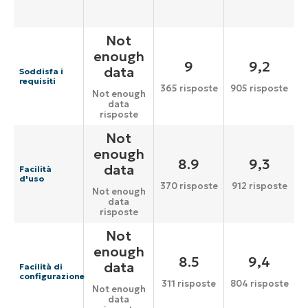
Not
enough
9
9,2
data
Soddisfa i
requisiti
365 risposte
905 risposte
Not enough
data
risposte
Not
enough
8.9
9,3
data
Facilità
d'uso
370 risposte
912 risposte
Not enough
data
risposte
Not
enough
8.5
9,4
data
Facilità di
configurazione
311 risposte
804 risposte
Not enough
data