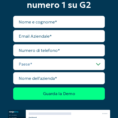
numero 1 su G2
Nome
completo
Email
Aziendale
Numero
di
telefono
Inizia la tua prova di 14 giorni
Paese
Nessuna carta di credito richiesta, accesso
completo a tutte le funzionalità
Nome
First
dell'azienda
and
last
name*
Business
email*
Phone
number*