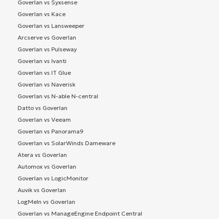
Goverlan vs Syxsense
Goverlan vs Kace
Goverlan vs Lansweeper
Arcserve vs Goverlan
Goverlan vs Pulseway
Goverlan vs Ivanti
Goverlan vs IT Glue
Goverlan vs Naverisk
Goverlan vs N-able N-central
Datto vs Goverlan
Goverlan vs Veeam
Goverlan vs Panorama9
Goverlan vs SolarWinds Dameware
Atera vs Goverlan
Automox vs Goverlan
Goverlan vs LogicMonitor
Auvik vs Goverlan
LogMeIn vs Goverlan
Goverlan vs ManageEngine Endpoint Central