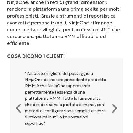
NinjaOne, anche in reti di grandi dimensioni,
rendono la piattaforma una prima scelta per molti
professionisti. Grazie a strumenti di reportistica
avanzati e personalizzabili, NinjaOne si impone
come scelta privilegiata per i professionisti IT che
cercano una piattaforma RMM affidabile ed
efficiente.
COSA DICONO I CLIENTI
passaggio a
"NinjaOne è incredibilmente facile
cedente prodotto
perché unisce un’interfaccia fluida
presenta
potenti funzionalità di back-end. 
di una
configurazione e la gestione
e funzionalità
dell'interfaccia non sono affatto
ata di mano, con
complicate. Tutte le opzioni e gli 
 semplici e senza
sono indicati chiaramente e sono in
ostazioni
l'interfaccia è davvero facile da usa
Ryan Reiffenberger