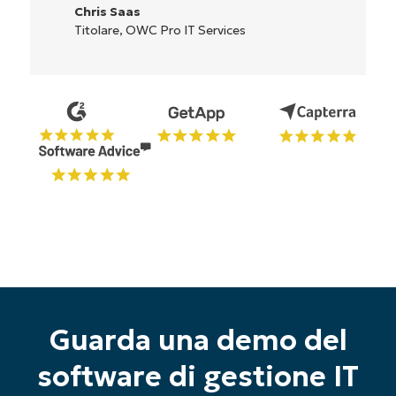
Reiffenberger.NET Technology So
vices
Guarda una demo del
software di gestione IT