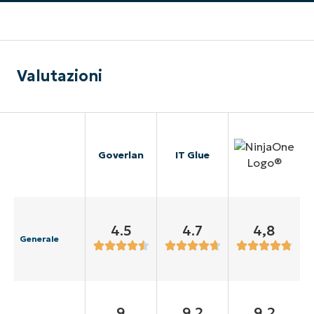
Valutazioni
Goverlan
IT Glue
4.5
4.7
4,8
Generale
9
9.2
9,2