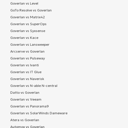
Goverlan vs Level
GoTo Resolve vs Goverlan
Goverlan vs Matrix42
Goverlan vs SuperOps
Goverlan vs Syxsense
Goverlan vs Kace
Goverlan vs Lansweeper
Arcserve vs Goverlan
Goverlan vs Pulseway
Goverlan vs Ivanti
Goverlan vs IT Glue
Goverlan vs Naverisk
Goverlan vs N-able N-central
Datto vs Goverlan
Goverlan vs Veeam
Goverlan vs Panorama9
Goverlan vs SolarWinds Dameware
Atera vs Goverlan
Automox vs Goverlan