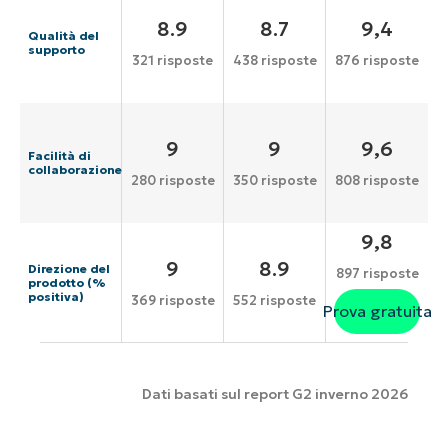
8.9
8.7
9,4
Qualità del
supporto
321 risposte
438 risposte
876 risposte
9
9
9,6
Facilità di
collaborazione
280 risposte
350 risposte
808 risposte
9,8
9
8.9
Direzione del
897 risposte
prodotto (%
positiva)
369 risposte
552 risposte
Prova gratuita
Dati basati sul report G2 inverno 2026