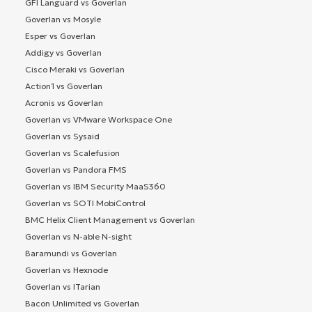
GFI Languard vs Goverlan
Goverlan vs Mosyle
Esper vs Goverlan
Addigy vs Goverlan
Cisco Meraki vs Goverlan
Action1 vs Goverlan
Acronis vs Goverlan
Goverlan vs VMware Workspace One
Goverlan vs Sysaid
Goverlan vs Scalefusion
Goverlan vs Pandora FMS
Goverlan vs IBM Security MaaS360
Goverlan vs SOTI MobiControl
BMC Helix Client Management vs Goverlan
Goverlan vs N-able N-sight
Baramundi vs Goverlan
Goverlan vs Hexnode
Goverlan vs ITarian
Bacon Unlimited vs Goverlan