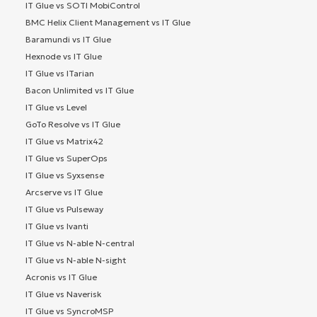
IT Glue vs SOTI MobiControl
BMC Helix Client Management vs IT Glue
Baramundi vs IT Glue
Hexnode vs IT Glue
IT Glue vs ITarian
Bacon Unlimited vs IT Glue
IT Glue vs Level
GoTo Resolve vs IT Glue
IT Glue vs Matrix42
IT Glue vs SuperOps
IT Glue vs Syxsense
Arcserve vs IT Glue
IT Glue vs Pulseway
IT Glue vs Ivanti
IT Glue vs N-able N-central
IT Glue vs N-able N-sight
Acronis vs IT Glue
IT Glue vs Naverisk
IT Glue vs SyncroMSP