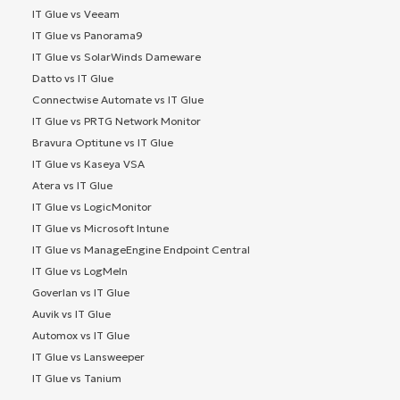
IT Glue vs Veeam
IT Glue vs Panorama9
IT Glue vs SolarWinds Dameware
Datto vs IT Glue
Connectwise Automate vs IT Glue
IT Glue vs PRTG Network Monitor
Bravura Optitune vs IT Glue
IT Glue vs Kaseya VSA
Atera vs IT Glue
IT Glue vs LogicMonitor
IT Glue vs Microsoft Intune
IT Glue vs ManageEngine Endpoint Central
IT Glue vs LogMeIn
Goverlan vs IT Glue
Auvik vs IT Glue
Automox vs IT Glue
IT Glue vs Lansweeper
IT Glue vs Tanium