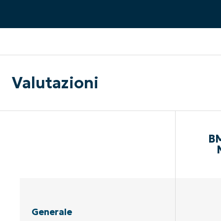
CONTATTO COMMERCIALE
G
CONTATTO COMMERCIALE
G
CONTATTO COMMERCIALE
CONTATTO COMMERCIALE
GUARDA
G
PIATTAFORMA
Valutazioni
BM
Generale