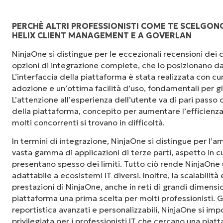
PERCHÈ ALTRI PROFESSIONISTI COME TE SCELGON
HELIX CLIENT MANAGEMENT E A GOVERLAN
"NinjaOne è incredibilmente facile da usare, 
NinjaOne si distingue per le eccezionali recensioni dei cli
fluida a potenti funzionalità di back-end. La
opzioni di integrazione complete, che lo posizionano da
dell'interfaccia non sono affatto complicate. 
L’interfaccia della piattaforma è stata realizzata con cu
sono indicati chiaramente e sono intuitivi, e l
adozione e un’ottima facilità d’uso, fondamentali per gl
usare."
L’attenzione all’esperienza dell’utente va di pari passo c
della piattaforma, concepito per aumentare l’efficienza 
Ryan Reiffenberger
molti concorrenti si trovano in difficoltà.
Reiffenberger.NET Technology Solutions
In termini di integrazione, NinjaOne si distingue per l’
vasta gamma di applicazioni di terze parti, aspetto in c
presentano spesso dei limiti. Tutto ciò rende NinjaOne 
adattabile a ecosistemi IT diversi. Inoltre, la scalabilità
prestazioni di NinjaOne, anche in reti di grandi dimensi
piattaforma una prima scelta per molti professionisti. G
reportistica avanzati e personalizzabili, NinjaOne si i
privilegiata per i professionisti IT che cercano una pia