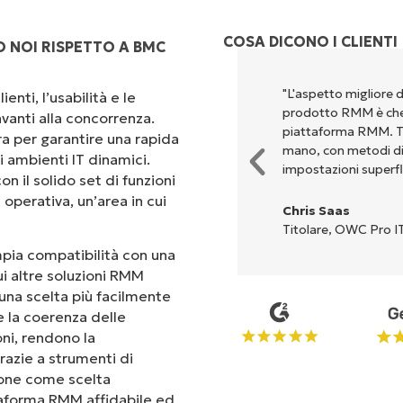
COSA DICONO I CLIENTI
O NOI RISPETTO A BMC
perché unisce un’interfaccia
"L'aspetto migliore 
enti, l’usabilità e le
 configurazione e la gestione
prodotto RMM è che 
vanti alla concorrenza.
Tutte le opzioni e gli strumenti
piattaforma RMM. Tut
ra per garantire una rapida
'interfaccia è davvero facile da
mano, con metodi di c
i ambienti IT dinamici.
impostazioni superfl
on il solido set di funzioni
operativa, un’area in cui
Chris Saas
Titolare, OWC Pro IT
ampia compatibilità con una
ui altre soluzioni RMM
una scelta più facilmente
 e la coerenza delle
oni, rendono la
razie a strumenti di
mpone come scelta
ttaforma RMM affidabile ed