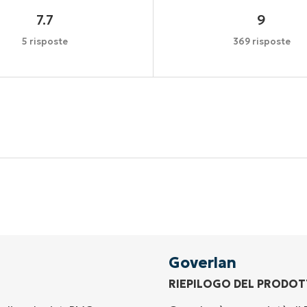
7.7
9
5 risposte
369 risposte
Inizia la tua prova di 14 giorni
arta di credito richiesta, accesso completo a tutte le fu
First
and
last
name*
Business
email*
Goverlan
RIEPILOGO DEL PRODO
Phone
number*