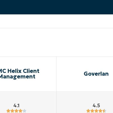
UARDA UNA DEMO
UARDA UNA DEMO
 UNA DEMO
UARDA UNA DEMO
ROADMAP DEI PRODOTTI
C Helix Client
Goverlan
Management
4.1
4.5