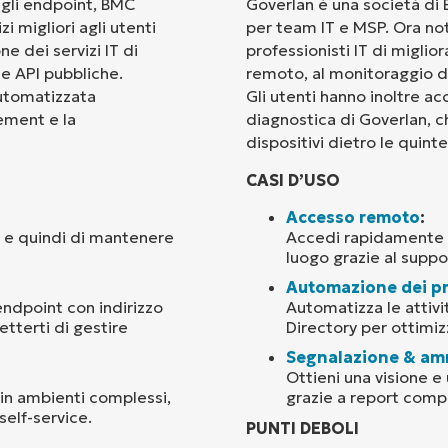
egli endpoint, BMC
Goverlan è una società di 
i migliori agli utenti
per team IT e MSP. Ora no
Paese
ne dei servizi IT di
professionisti IT di miglior
ue API pubbliche.
remoto, al monitoraggio de
automatizzata
Gli utenti hanno inoltre a
Company
name*
gement e la
diagnostica di Goverlan, c
dispositivi dietro le quinte
CASI D’USO
Accesso remoto
:
, e quindi di mantenere
Accedi rapidamente ag
luogo grazie al supp
Automazione dei pr
endpoint con indirizzo
Automatizza le attivi
etterti di gestire
Directory per ottimizz
Segnalazione & am
Ottieni una visione e 
 in ambienti complessi,
grazie a report compl
self-service.
PUNTI DEBOLI