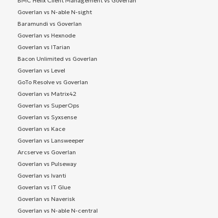
BMC Helix Client Management vs Goverlan
Goverlan vs N-able N-sight
Baramundi vs Goverlan
Goverlan vs Hexnode
Goverlan vs ITarian
Bacon Unlimited vs Goverlan
Goverlan vs Level
GoTo Resolve vs Goverlan
Goverlan vs Matrix42
Goverlan vs SuperOps
Goverlan vs Syxsense
Goverlan vs Kace
Goverlan vs Lansweeper
Arcserve vs Goverlan
Goverlan vs Pulseway
Goverlan vs Ivanti
Goverlan vs IT Glue
Goverlan vs Naverisk
Goverlan vs N-able N-central