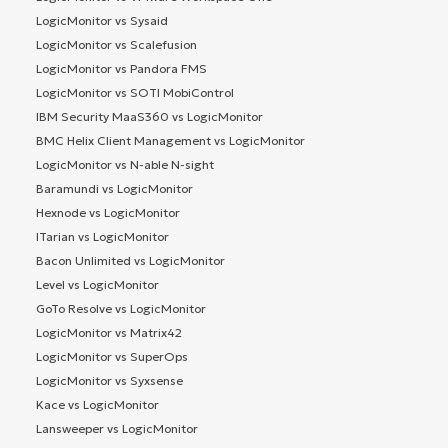
LogicMonitor vs Sysaid
LogicMonitor vs Scalefusion
LogicMonitor vs Pandora FMS
LogicMonitor vs SOTI MobiControl
IBM Security MaaS360 vs LogicMonitor
BMC Helix Client Management vs LogicMonitor
LogicMonitor vs N-able N-sight
Baramundi vs LogicMonitor
Hexnode vs LogicMonitor
ITarian vs LogicMonitor
Bacon Unlimited vs LogicMonitor
Level vs LogicMonitor
GoTo Resolve vs LogicMonitor
LogicMonitor vs Matrix42
LogicMonitor vs SuperOps
LogicMonitor vs Syxsense
Kace vs LogicMonitor
Lansweeper vs LogicMonitor