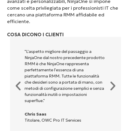
avanzati e personalizzabili, NinjaOne si impone
come scelta privilegiata per i professionisti IT che
cercano una piattaforma RMM affidabile ed
efficiente.
COSA DICONO I CLIENTI
"NinjaOne è incredibilmente facile da usare,
o
perché unisce un’interfaccia fluida a
potenti funzionalità di back-end. La
configurazione e la gestione
dell'interfaccia non sono affatto
complicate. Tutte le opzioni e gli strumenti
a
sono indicati chiaramente e sono intuitivi, e
l'interfaccia è davvero facile da usare."
Ryan Reiffenberger
Reiffenberger.NET Technology Solutions