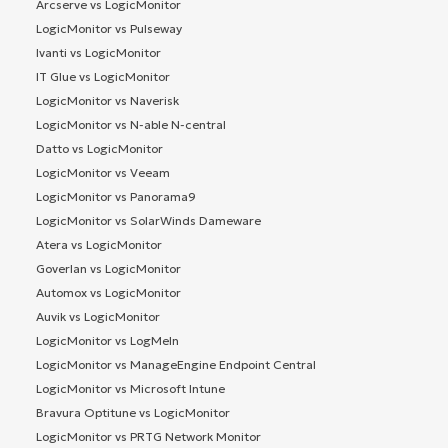
Arcserve vs LogicMonitor
LogicMonitor vs Pulseway
Ivanti vs LogicMonitor
IT Glue vs LogicMonitor
LogicMonitor vs Naverisk
LogicMonitor vs N-able N-central
Datto vs LogicMonitor
LogicMonitor vs Veeam
LogicMonitor vs Panorama9
LogicMonitor vs SolarWinds Dameware
Atera vs LogicMonitor
Goverlan vs LogicMonitor
Automox vs LogicMonitor
Auvik vs LogicMonitor
LogicMonitor vs LogMeIn
LogicMonitor vs ManageEngine Endpoint Central
LogicMonitor vs Microsoft Intune
Bravura Optitune vs LogicMonitor
LogicMonitor vs PRTG Network Monitor