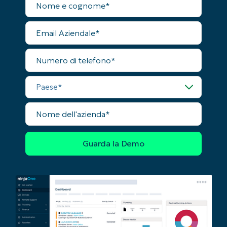
completo
First
and
last
Email
name*
Aziendale
Business
email*
Numero
di
telefono
Phone
number*
Paese
Paese
Nome
dell'azienda
Company
name*