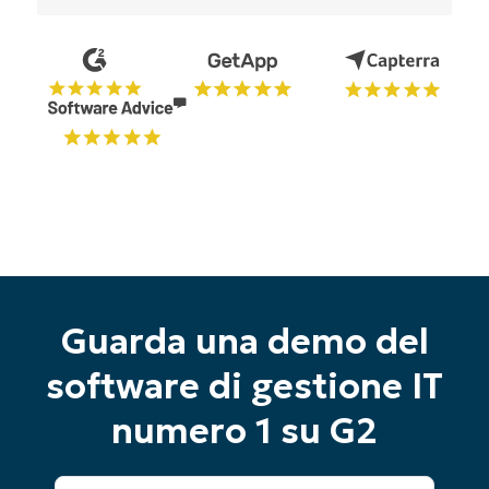
Guarda una demo del
software di gestione IT
numero 1 su G2
Inizia la tua prova di 14 giorni
Nessuna carta di credito richiesta, accesso
Nome
completo a tutte le funzionalità