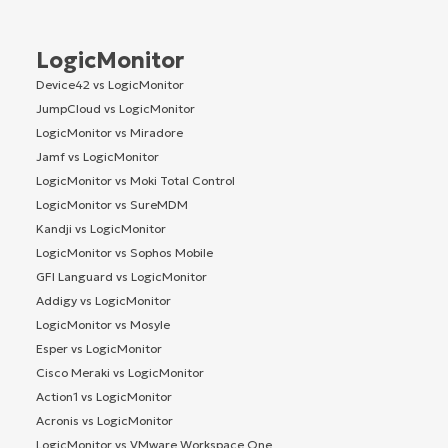
LogicMonitor
Device42 vs LogicMonitor
JumpCloud vs LogicMonitor
LogicMonitor vs Miradore
Jamf vs LogicMonitor
LogicMonitor vs Moki Total Control
LogicMonitor vs SureMDM
Kandji vs LogicMonitor
LogicMonitor vs Sophos Mobile
GFI Languard vs LogicMonitor
Addigy vs LogicMonitor
LogicMonitor vs Mosyle
Esper vs LogicMonitor
Cisco Meraki vs LogicMonitor
Action1 vs LogicMonitor
Acronis vs LogicMonitor
LogicMonitor vs VMware Workspace One