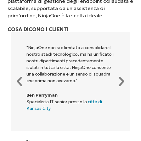
piattaforma di gestione degli endpoint collaudata e
scalabile, supportata da un’assistenza di
prim’ordine, NinjaOne è la scelta ideale.
COSA DICONO I CLIENTI
"NinjaOne permette alla nostra azienda, ai
proprietari e agli operatori con cui
lavoriamo, di essere più redditizi. È un
vantaggio per tutti."
Rory McCune
Direttore IT presso
Flash