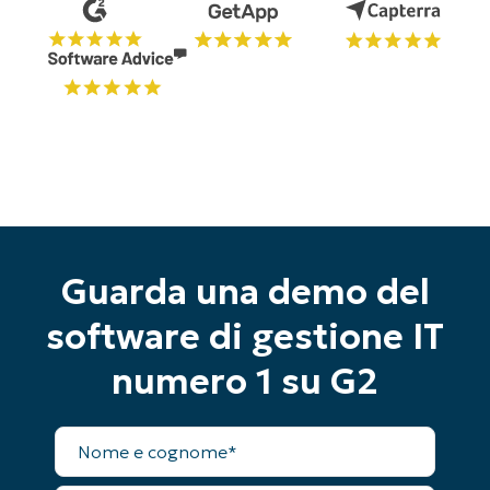
Guarda una demo del
software di gestione IT
numero 1 su G2
Inizia la tua prova di 14 giorni
Nome
Nessuna carta di credito richiesta, accesso
completo
completo a tutte le funzionalità