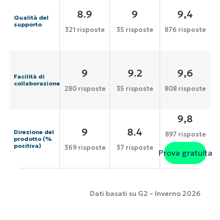
8.9
9
9,4
Qualità del
supporto
321 risposte
35 risposte
876 risposte
9
9.2
9,6
Facilità di
collaborazione
280 risposte
35 risposte
808 risposte
9,8
9
8.4
Direzione del
897 risposte
prodotto (%
positiva)
369 risposte
37 risposte
Prova gratuita
Dati basati su G2 – Inverno 2026