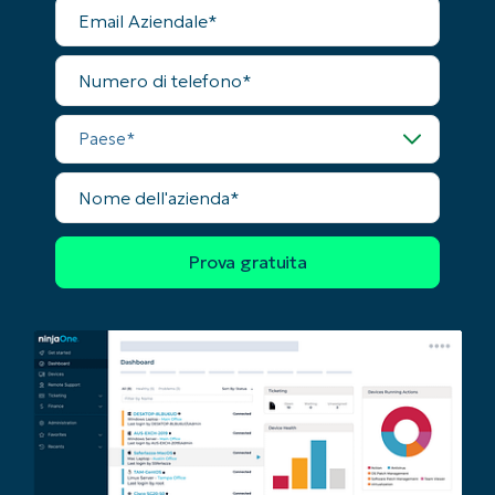
First
Email
and
Aziendale
last
name*
Numero
Business
di
email*
telefono
Paese
Phone
number*
Nome
dell'azienda
Paese
Company
name*