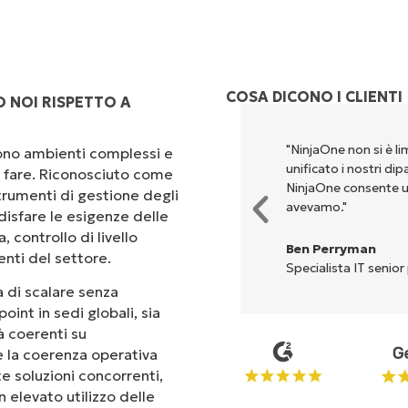
COSA DICONO I CLIENTI
 NOI RISPETTO A
rsi per eseguire ciò che
"NinjaOne non si è li
scono ambienti complessi e
ta. NinjaOne semplifica davvero
unificato i nostri di
 a fare. Riconosciuto come
NinjaOne consente u
rumenti di gestione degli
avevamo."
isfare le esigenze delle
 controllo di livello
Ben Perryman
enti del settore.
Specialista IT senior
 di scalare senza
oint in sedi globali, sia
tà coerenti su
 e la coerenza operativa
te soluzioni concorrenti,
 elevato utilizzo delle