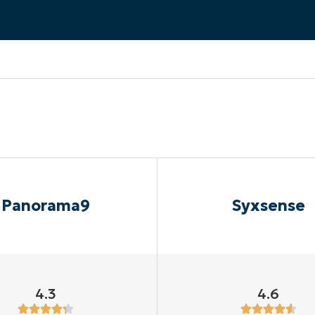
UARDA UNA DEMO
UARDA UNA DEMO
 UNA DEMO
UARDA UNA DEMO
ROADMAP DEI PRODOTTI
Panorama9
Syxsense
4.3
4.6