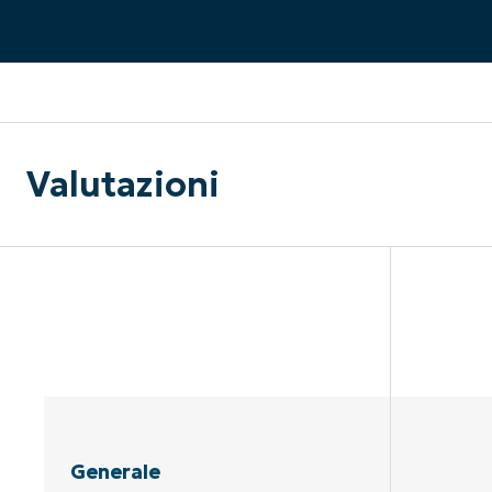
CONTATTO COMMERCIALE
G
CONTATTO COMMERCIALE
G
CONTATTO COMMERCIALE
CONTATTO COMMERCIALE
GUARDA
G
PIATTAFORMA
Valutazioni
Generale