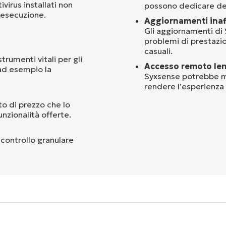
virus installati non
possono dedicare del
 esecuzione.
Aggiornamenti inaff
Gli aggiornamenti d
problemi di prestazio
casuali.
trumenti vitali per gli
Accesso remoto len
ad esempio la
Syxsense potrebbe mi
rendere l’esperienza 
o di prezzo che lo
nzionalità offerte.
controllo granulare