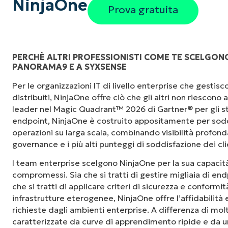
NinjaOne
Prova gratuita
PERCHÈ ALTRI PROFESSIONISTI COME TE SCELGONO
PANORAMA9 E A SYXSENSE
"Prima avevo bisogno di 10-15 strumenti dive
Per le organizzazioni IT di livello enterprise che gesti
NinjaOne fa nella sua interfaccia centralizza
distribuiti, NinjaOne offre ciò che gli altri non riescono
le nostre giornate lavorative."
leader nel Magic Quadrant™ 2026 di Gartner® per gli st
endpoint, NinjaOne è costruito appositamente per sodd
Ernie Turner
operazioni su larga scala, combinando visibilità profonda,
Direttore IT di
Vetcor
governance e i più alti punteggi di soddisfazione dei cli
I team enterprise scelgono NinjaOne per la sua capacità
compromessi. Sia che si tratti di gestire migliaia di endp
che si tratti di applicare criteri di sicurezza e conformi
infrastrutture eterogenee, NinjaOne offre l’affidabilità
richieste dagli ambienti enterprise. A differenza di mol
caratterizzate da curve di apprendimento ripide e da un