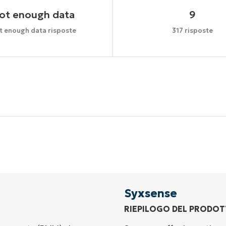
ot enough data
9
t enough data risposte
317 risposte
Inizia la tua prova di 14 giorni
arta di credito richiesta, accesso completo a tutte le fu
First
and
last
name*
Business
email*
Syxsense
RIEPILOGO DEL PRODO
Phone
number*