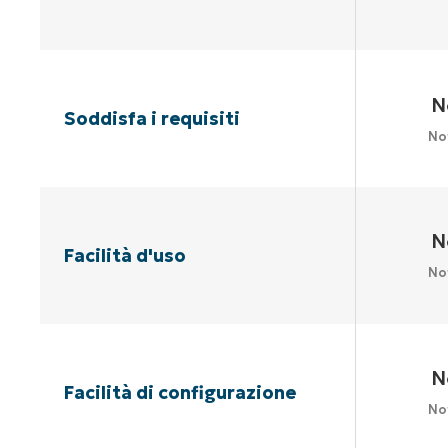
N
Soddisfa i requisiti
No
N
Facilità d'uso
No
N
Facilità di configurazione
No