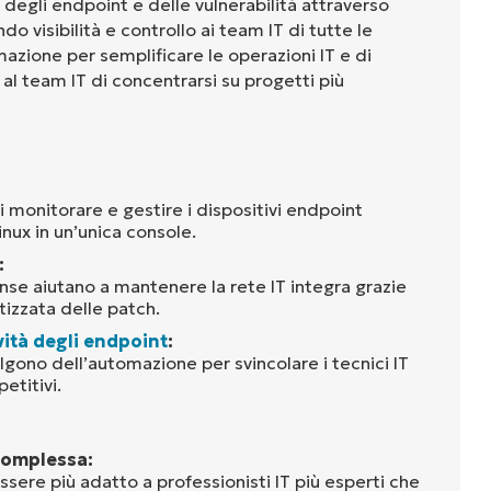
 degli endpoint e delle vulnerabilità attraverso
o visibilità e controllo ai team IT di tutte le
mazione per semplificare le operazioni IT e di
al team IT di concentrarsi su progetti più
monitorare e gestire i dispositivi endpoint
ux in un’unica console.
:
ense aiutano a mantenere la rete IT integra grazie
izzata delle patch.
vità degli endpoint
:
algono dell’automazione per svincolare i tecnici IT
etitivi.
complessa:
ere più adatto a professionisti IT più esperti che