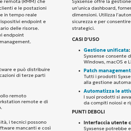
ne remota (RMM) che
Syxsense offre la gestione
clienti e le postazioni
un’unica dashboard, fornend
Paese
te in tempo reale
dimensioni. Utilizza l’auto
ispositivi endpoint e
sicurezza e per consentire 
tario delle risorse.
strategici.
Company
name*
vi endpoint
CASI D’USO
ch management.
Gestione unificata
:
Syxsense consente di 
Windows, macOS e Lin
tware e può distribuire
Patch management
azioni di terze parti
Tutti i prodotti Syxs
alla gestione automat
Automatizza le atti
rollo remoto
I suoi prodotti si avv
orkstation remote e di
da compiti noiosi e rip
.
PUNTI DEBOLI
ità, i tecnici possono
Interfaccia utente 
oftware mancanti e così
Syxsense potrebbe ess