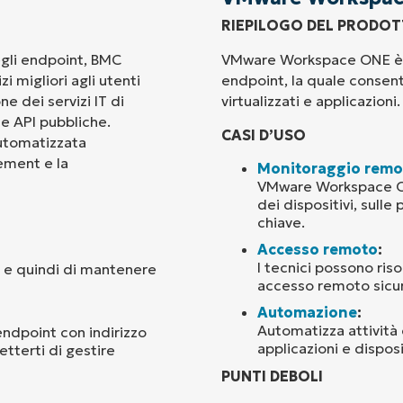
RIEPILOGO DEL PRODO
Paese
egli endpoint, BMC
VMware Workspace ONE è un
i migliori agli utenti
endpoint, la quale consente
Company
ne dei servizi IT di
virtualizzati e applicazioni.
name*
ue API pubbliche.
CASI D’USO
automatizzata
gement e la
Monitoraggio remo
VMware Workspace ONE 
dei dispositivi, sulle
chiave.
Accesso remoto
:
I tecnici possono ris
, e quindi di mantenere
accesso remoto sicu
Automazione
:
Automatizza attività 
endpoint con indirizzo
applicazioni e disposi
etterti di gestire
PUNTI DEBOLI