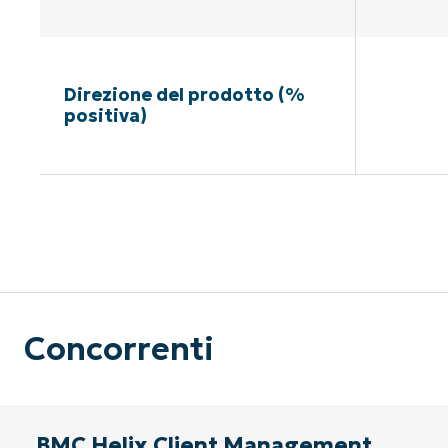
Direzione del prodotto (%
positiva)
Nessuna c
Concorrenti
BMC Helix Client Management