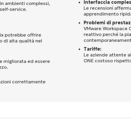
Interfaccia comple
 in ambienti complessi,
Le recensioni affer
self-service.
apprendimento ripida 
Problemi di prestaz
VMware Workspace ONE
reattivo perché la pi
ix potrebbe offrire
contemporaneament
 di alta qualità nel
Tariffe:
Le aziende attente 
ONE costoso rispetto 
re migliorata ed essere
zzo.
nzioni correttamente