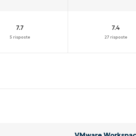
7.7
7.4
5 risposte
27 risposte
Inizia la tua prova di 14 giorni
arta di credito richiesta, accesso completo a tutte le fu
First
and
last
name*
Business
email*
Phone
number*
VMware Workspac