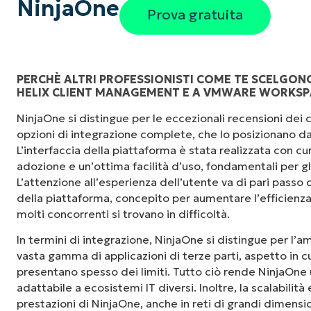
NinjaOne
Prova gratuita
PERCHÈ ALTRI PROFESSIONISTI COME TE SCELGON
HELIX CLIENT MANAGEMENT E A VMWARE WORKSP
"NinjaOne è incredibilmente facile da usare, 
NinjaOne si distingue per le eccezionali recensioni dei cli
fluida a potenti funzionalità di back-end. La
opzioni di integrazione complete, che lo posizionano da
dell'interfaccia non sono affatto complicate. 
L’interfaccia della piattaforma è stata realizzata con cu
sono indicati chiaramente e sono intuitivi, e l
adozione e un’ottima facilità d’uso, fondamentali per gl
usare."
L’attenzione all’esperienza dell’utente va di pari passo c
della piattaforma, concepito per aumentare l’efficienza 
Ryan Reiffenberger
molti concorrenti si trovano in difficoltà.
Reiffenberger.NET Technology Solutions
In termini di integrazione, NinjaOne si distingue per l’
vasta gamma di applicazioni di terze parti, aspetto in c
presentano spesso dei limiti. Tutto ciò rende NinjaOne 
adattabile a ecosistemi IT diversi. Inoltre, la scalabilità
prestazioni di NinjaOne, anche in reti di grandi dimensi