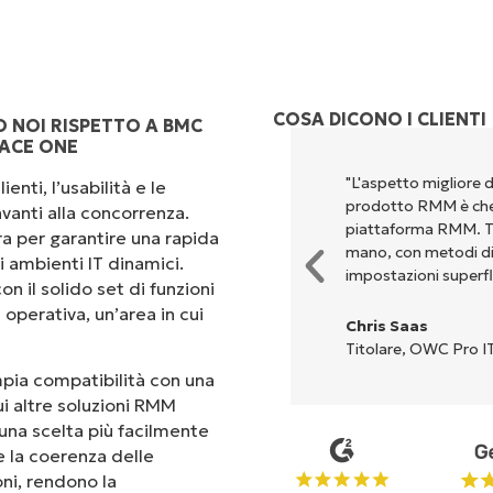
COSA DICONO I CLIENTI
O NOI RISPETTO A BMC
ACE ONE
perché unisce un’interfaccia
"L'aspetto migliore 
enti, l’usabilità e le
 configurazione e la gestione
prodotto RMM è che 
vanti alla concorrenza.
Tutte le opzioni e gli strumenti
piattaforma RMM. Tut
ra per garantire una rapida
'interfaccia è davvero facile da
mano, con metodi di c
i ambienti IT dinamici.
impostazioni superfl
on il solido set di funzioni
operativa, un’area in cui
Chris Saas
Titolare, OWC Pro IT
ampia compatibilità con una
ui altre soluzioni RMM
una scelta più facilmente
 e la coerenza delle
oni, rendono la