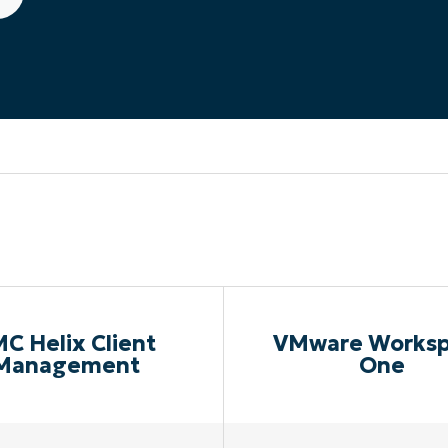
UARDA UNA DEMO
UARDA UNA DEMO
 UNA DEMO
UARDA UNA DEMO
ROADMAP DEI PRODOTTI
C Helix Client
VMware Works
Management
One