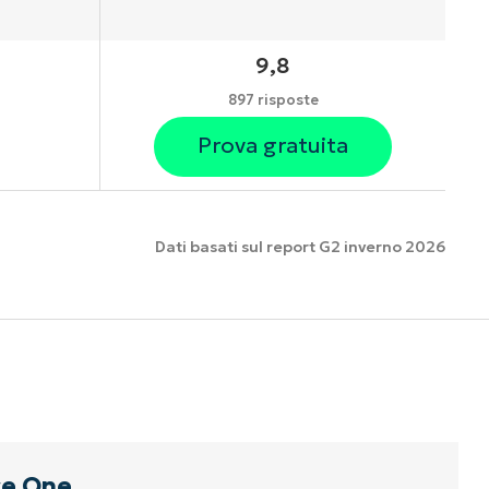
9,8
897 risposte
Prova gratuita
Dati basati sul report G2 inverno 2026
nzionalità
e One