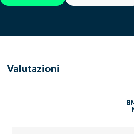
CONTATTO COMMERCIALE
G
CONTATTO COMMERCIALE
G
CONTATTO COMMERCIALE
CONTATTO COMMERCIALE
GUARDA
G
PIATTAFORMA
Valutazioni
BM