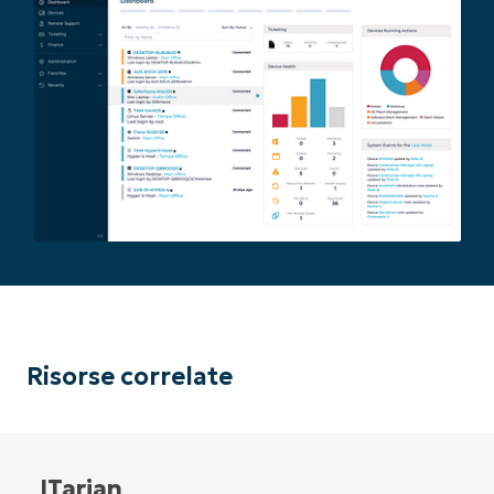
Paese
Company
name*
Risorse correlate
ITarian