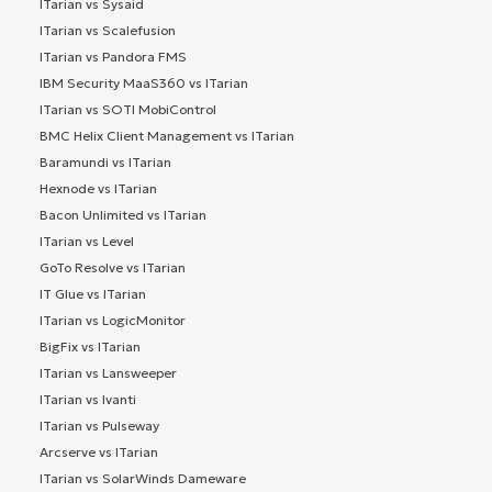
ITarian vs Sysaid
ITarian vs Scalefusion
ITarian vs Pandora FMS
IBM Security MaaS360 vs ITarian
ITarian vs SOTI MobiControl
BMC Helix Client Management vs ITarian
Baramundi vs ITarian
Hexnode vs ITarian
Bacon Unlimited vs ITarian
ITarian vs Level
GoTo Resolve vs ITarian
IT Glue vs ITarian
ITarian vs LogicMonitor
BigFix vs ITarian
ITarian vs Lansweeper
ITarian vs Ivanti
ITarian vs Pulseway
Arcserve vs ITarian
ITarian vs SolarWinds Dameware