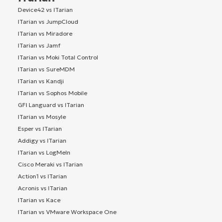
Device42 vs ITarian
ITarian vs JumpCloud
ITarian vs Miradore
ITarian vs Jamf
ITarian vs Moki Total Control
ITarian vs SureMDM
ITarian vs Kandji
ITarian vs Sophos Mobile
GFI Languard vs ITarian
ITarian vs Mosyle
Esper vs ITarian
Addigy vs ITarian
ITarian vs LogMeIn
Cisco Meraki vs ITarian
Action1 vs ITarian
Acronis vs ITarian
ITarian vs Kace
ITarian vs VMware Workspace One