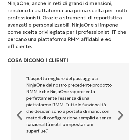
NinjaOne, anche in reti di grandi dimensioni,
rendono la piattaforma una prima scelta per molti
professionisti. Grazie a strumenti di reportistica
avanzati e personalizzabili, NinjaOne si impone
come scelta privilegiata per i professionisti IT che
cercano una piattaforma RMM affidabile ed
efficiente.
COSA DICONO I CLIENTI
saggio a
"NinjaOne è incredibilmente facile da
dente prodotto
perché unisce un’interfaccia fluida a
esenta
potenti funzionalità di back-end. La
una
configurazione e la gestione
unzionalità
dell'interfaccia non sono affatto
 di mano, con
complicate. Tutte le opzioni e gli str
mplici e senza
sono indicati chiaramente e sono intui
azioni
l'interfaccia è davvero facile da usare.
Ryan Reiffenberger