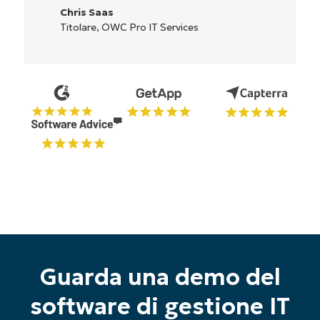
Reiffenberger.NET Technology Solut
es
Guarda una demo del
software di gestione IT