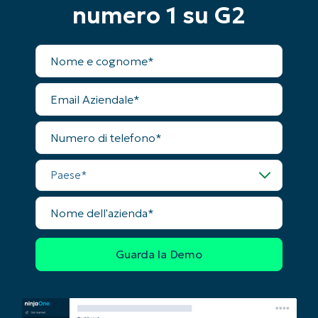
numero 1 su G2
Nome
completo
Email
Aziendale
Numero
di
telefono
Inizia la tua prova di 14 giorni
Paese
Nessuna carta di credito richiesta, accesso
completo a tutte le funzionalità
Nome
First
dell'azienda
and
last
name*
Business
email*
Phone
number*