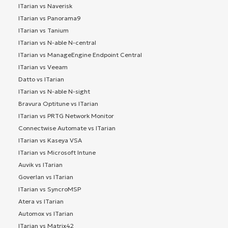
ITarian vs Naverisk
ITarian vs Panorama9
ITarian vs Tanium
ITarian vs N-able N-central
ITarian vs ManageEngine Endpoint Central
ITarian vs Veeam
Datto vs ITarian
ITarian vs N-able N-sight
Bravura Optitune vs ITarian
ITarian vs PRTG Network Monitor
Connectwise Automate vs ITarian
ITarian vs Kaseya VSA
ITarian vs Microsoft Intune
Auvik vs ITarian
Goverlan vs ITarian
ITarian vs SyncroMSP
Atera vs ITarian
Automox vs ITarian
ITarian vs Matrix42