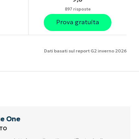
897 risposte
Prova gratuita
Dati basati sul report G2 inverno 2026
nzionalità
e One
TTO