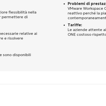
Problemi di prestaz
VMware Workspace ONE
re flessibilità nella
reattivo perché la pi
er permettere di
contemporaneament
Tariffe:
Le aziende attente 
ecessarie relative ai
ONE costoso rispetto 
re e risolvere
 sono disponibili