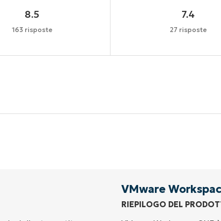
8.5
7.4
163 risposte
27 risposte
Inizia la tua prova di 14 giorni
arta di credito richiesta, accesso completo a tutte le fu
First
and
last
name*
Business
email*
VMware Workspac
RIEPILOGO DEL PRODO
Phone
number*