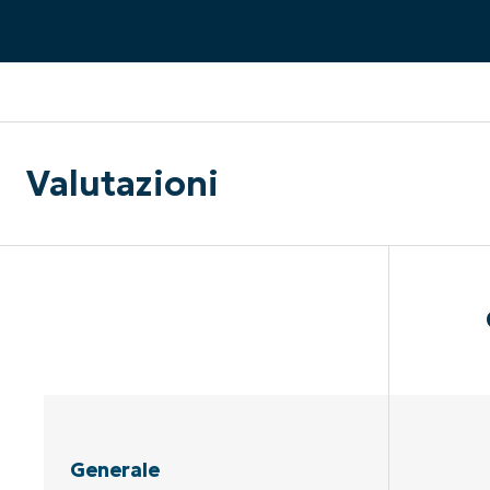
CONTATTO COMMERCIALE
G
CONTATTO COMMERCIALE
G
CONTATTO COMMERCIALE
CONTATTO COMMERCIALE
GUARDA
G
PIATTAFORMA
Valutazioni
Generale