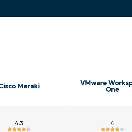
UARDA UNA DEMO
UARDA UNA DEMO
 UNA DEMO
UARDA UNA DEMO
ROADMAP DEI PRODOTTI
VMware Works
Cisco Meraki
One
4.3
4