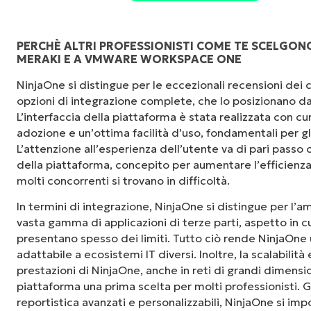
PERCHÈ ALTRI PROFESSIONISTI COME TE SCELGONO
MERAKI E A VMWARE WORKSPACE ONE
"NinjaOne è incredibilmente facile da usare, 
NinjaOne si distingue per le eccezionali recensioni dei cli
fluida a potenti funzionalità di back-end. La
opzioni di integrazione complete, che lo posizionano da
dell'interfaccia non sono affatto complicate. 
L’interfaccia della piattaforma è stata realizzata con cu
sono indicati chiaramente e sono intuitivi, e l
adozione e un’ottima facilità d’uso, fondamentali per gl
usare."
L’attenzione all’esperienza dell’utente va di pari passo c
della piattaforma, concepito per aumentare l’efficienza 
Ryan Reiffenberger
molti concorrenti si trovano in difficoltà.
Reiffenberger.NET Technology Solutions
In termini di integrazione, NinjaOne si distingue per l’
vasta gamma di applicazioni di terze parti, aspetto in c
presentano spesso dei limiti. Tutto ciò rende NinjaOne 
adattabile a ecosistemi IT diversi. Inoltre, la scalabilità
prestazioni di NinjaOne, anche in reti di grandi dimensi
piattaforma una prima scelta per molti professionisti. G
reportistica avanzati e personalizzabili, NinjaOne si i