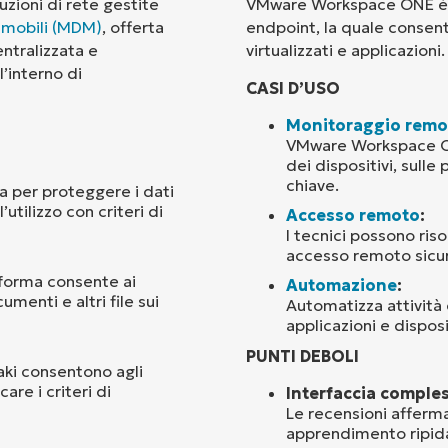
uzioni di rete gestite
VMware Workspace ONE è un
i mobili (MDM)
, offerta
endpoint, la quale consente
Paese
ntralizzata e
virtualizzati e applicazioni.
l’interno di
CASI D’USO
Company
name*
Monitoraggio remo
VMware Workspace ONE 
dei dispositivi, sulle
chiave.
za per proteggere i dati
’utilizzo con criteri di
Accesso remoto
:
I tecnici possono ris
accesso remoto sicu
aforma consente ai
Automazione
:
umenti e altri file sui
Automatizza attività 
applicazioni e disposi
PUNTI DEBOLI
aki consentono agli
care i criteri di
Interfaccia comple
Le recensioni affer
apprendimento ripida 