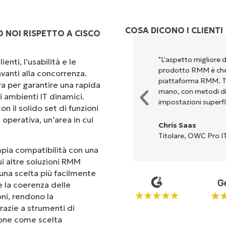
COSA DICONO I CLIENTI
 NOI RISPETTO A CISCO
perché unisce un’interfaccia
"L'aspetto migliore 
enti, l’usabilità e le
 configurazione e la gestione
prodotto RMM è che 
vanti alla concorrenza.
Tutte le opzioni e gli strumenti
piattaforma RMM. Tut
ra per garantire una rapida
'interfaccia è davvero facile da
mano, con metodi di c
i ambienti IT dinamici.
impostazioni superfl
on il solido set di funzioni
operativa, un’area in cui
Chris Saas
Titolare, OWC Pro IT
ampia compatibilità con una
ui altre soluzioni RMM
una scelta più facilmente
 e la coerenza delle
oni, rendono la
razie a strumenti di
mpone come scelta