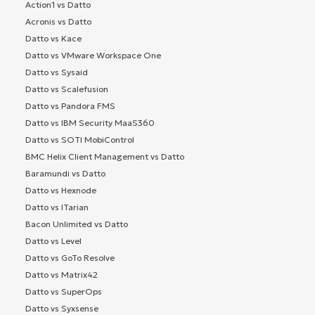
Action1 vs Datto
Acronis vs Datto
Datto vs Kace
Datto vs VMware Workspace One
Datto vs Sysaid
Datto vs Scalefusion
Datto vs Pandora FMS
Datto vs IBM Security MaaS360
Datto vs SOTI MobiControl
BMC Helix Client Management vs Datto
Baramundi vs Datto
Datto vs Hexnode
Datto vs ITarian
Bacon Unlimited vs Datto
Datto vs Level
Datto vs GoTo Resolve
Datto vs Matrix42
Datto vs SuperOps
Datto vs Syxsense