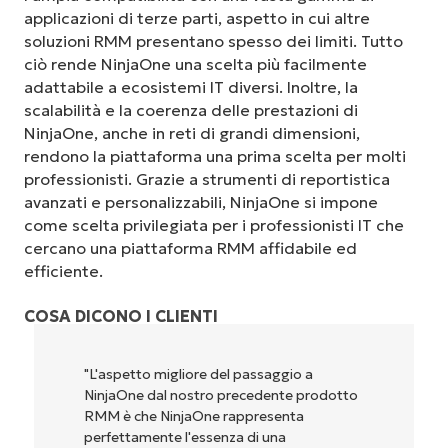
applicazioni di terze parti, aspetto in cui altre
soluzioni RMM presentano spesso dei limiti. Tutto
ciò rende NinjaOne una scelta più facilmente
adattabile a ecosistemi IT diversi. Inoltre, la
scalabilità e la coerenza delle prestazioni di
NinjaOne, anche in reti di grandi dimensioni,
rendono la piattaforma una prima scelta per molti
professionisti. Grazie a strumenti di reportistica
avanzati e personalizzabili, NinjaOne si impone
come scelta privilegiata per i professionisti IT che
cercano una piattaforma RMM affidabile ed
efficiente.
COSA DICONO I CLIENTI
"NinjaOne è incredibilmente facile da usare,
perché unisce un’interfaccia fluida a
potenti funzionalità di back-end. La
configurazione e la gestione