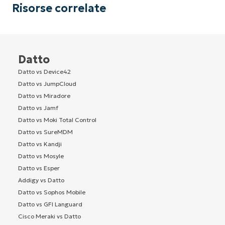
Risorse correlate
Datto
Datto vs Device42
Datto vs JumpCloud
Datto vs Miradore
Datto vs Jamf
Datto vs Moki Total Control
Datto vs SureMDM
Datto vs Kandji
Datto vs Mosyle
Datto vs Esper
Addigy vs Datto
Datto vs Sophos Mobile
Datto vs GFI Languard
Cisco Meraki vs Datto