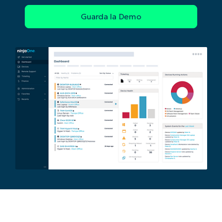
Phone
number*
Paese
Company
name*