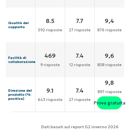
8.5
7.7
9,4
Qualità del
supporto
592 risposte
27 risposte
876 risposte
469
7.4
9,6
Facilità di
collaborazione
9 risposte
12 risposte
808 risposte
9,8
9.1
7.4
Direzione del
897 risposte
prodotto (%
positiva)
643 risposte
27 risposte
Prova gratuita
Dati basati sul report G2 inverno 2026