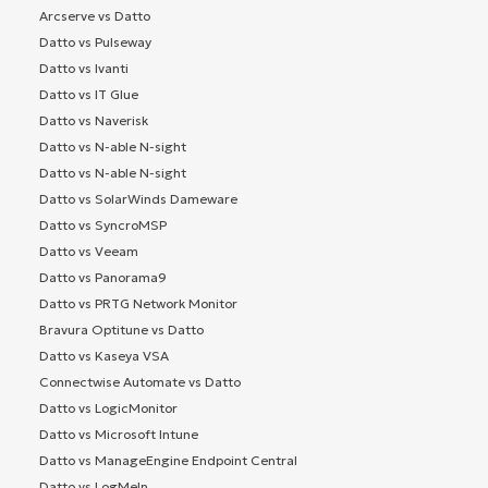
Arcserve vs Datto
Datto vs Pulseway
Datto vs Ivanti
Datto vs IT Glue
Datto vs Naverisk
Datto vs N-able N-sight
Datto vs N-able N-sight
Datto vs SolarWinds Dameware
Datto vs SyncroMSP
Datto vs Veeam
Datto vs Panorama9
Datto vs PRTG Network Monitor
Bravura Optitune vs Datto
Datto vs Kaseya VSA
Connectwise Automate vs Datto
Datto vs LogicMonitor
Datto vs Microsoft Intune
Datto vs ManageEngine Endpoint Central
Datto vs LogMeIn