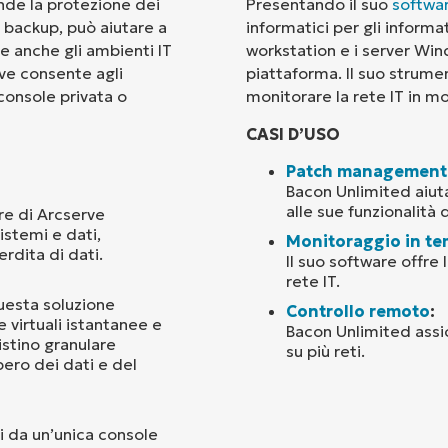
nde la protezione dei
Presentando il suo
softwa
i backup, può aiutare a
informatici per gli informat
Paese
e anche gli ambienti IT
workstation e i server Win
ve consente agli
piattaforma. Il suo strumen
 console privata o
monitorare la rete IT in mo
Company
name*
CASI D’USO
Patch management
Bacon Unlimited aiuta
alle sue funzionalità
are di Arcserve
istemi e dati,
Monitoraggio in te
rdita di dati.
Il suo software offre 
rete IT.
questa soluzione
Controllo remoto
:
e virtuali istantanee e
Bacon Unlimited assi
istino granulare
su più reti.
pero dei dati e del
ni da un’unica console