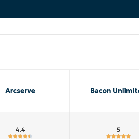
UARDA UNA DEMO
UARDA UNA DEMO
 UNA DEMO
UARDA UNA DEMO
ROADMAP DEI PRODOTTI
Arcserve
Bacon Unlimit
4.4
5