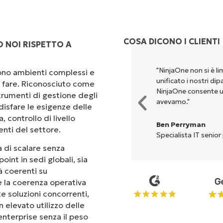
COSA DICONO I CLIENTI
 NOI RISPETTO A
rsi per eseguire ciò che
"NinjaOne non si è li
scono ambienti complessi e
ta. NinjaOne semplifica davvero
unificato i nostri di
 a fare. Riconosciuto come
NinjaOne consente u
rumenti di gestione degli
avevamo."
isfare le esigenze delle
 controllo di livello
Ben Perryman
enti del settore.
Specialista IT senior
 di scalare senza
oint in sedi globali, sia
tà coerenti su
 e la coerenza operativa
te soluzioni concorrenti,
 elevato utilizzo delle
 enterprise senza il peso