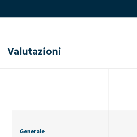
CONTATTO COMMERCIALE
G
CONTATTO COMMERCIALE
G
CONTATTO COMMERCIALE
CONTATTO COMMERCIALE
GUARDA
G
PIATTAFORMA
Valutazioni
Generale