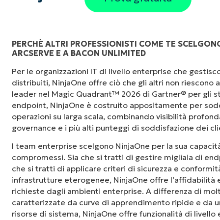
PERCHÈ ALTRI PROFESSIONISTI COME TE SCELGONO
ARCSERVE E A BACON UNLIMITED
"Prima avevo bisogno di 10-15 strumenti dive
Per le organizzazioni IT di livello enterprise che gesti
NinjaOne fa nella sua interfaccia centralizza
distribuiti, NinjaOne offre ciò che gli altri non riescono
le nostre giornate lavorative."
leader nel Magic Quadrant™ 2026 di Gartner® per gli st
endpoint, NinjaOne è costruito appositamente per sodd
Ernie Turner
operazioni su larga scala, combinando visibilità profonda,
Direttore IT di
Vetcor
governance e i più alti punteggi di soddisfazione dei cli
I team enterprise scelgono NinjaOne per la sua capacità
compromessi. Sia che si tratti di gestire migliaia di endp
che si tratti di applicare criteri di sicurezza e conformi
infrastrutture eterogenee, NinjaOne offre l’affidabilità
richieste dagli ambienti enterprise. A differenza di mol
caratterizzate da curve di apprendimento ripide e da un
risorse di sistema, NinjaOne offre funzionalità di livello