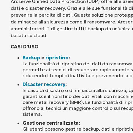
Arcserve Unified Data Protection (UDP) offre alle azie
dati e disaster recovery. Grazie alle sue funzionalità d
prevenire la perdita di dati. Questa soluzione protegg
da minacce alla sicurezza come il ransomware. Arcser
amministratori IT di gestire tutti i backup da un’unica
basata su cloud.
CASI D’USO
Backup
e
ripristino
:
La funzionalità di ripristino dei dati da ransomw
permette ai tecnici di recuperare rapidamente s
riducendo i tempi di inattività e prevenendo la pe
Disaster recovery
:
In caso di disastro o di minaccia alla sicurezza, 
garantisce il ripristino dei dati vitali con macchin
bare metal recovery (BMR). Le funzionalità di ripr
offrono ai tecnici un maggiore controllo sul recu
sistema.
Gestione centralizzata:
Gli utenti possono gestire backup, dati e ripristi