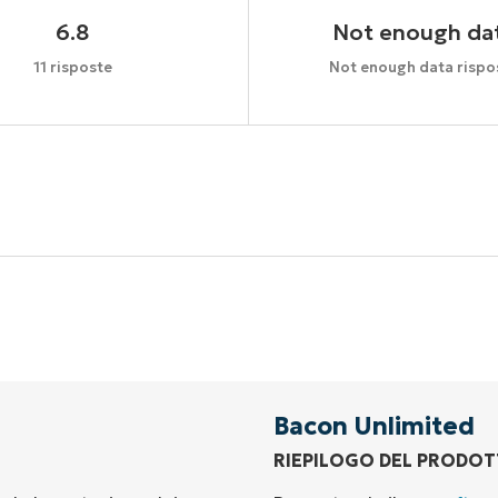
6.8
Not enough da
11 risposte
Not enough data rispo
Inizia la tua prova di 14 giorni
arta di credito richiesta, accesso completo a tutte le fu
First
and
last
name*
Business
email*
Bacon Unlimited
RIEPILOGO DEL PRODO
Phone
number*