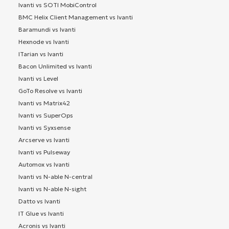
Ivanti vs SOTI MobiControl
BMC Helix Client Management vs Ivanti
Baramundi vs Ivanti
Hexnode vs Ivanti
ITarian vs Ivanti
Bacon Unlimited vs Ivanti
Ivanti vs Level
GoTo Resolve vs Ivanti
Ivanti vs Matrix42
Ivanti vs SuperOps
Ivanti vs Syxsense
Arcserve vs Ivanti
Ivanti vs Pulseway
Automox vs Ivanti
Ivanti vs N-able N-central
Ivanti vs N-able N-sight
Datto vs Ivanti
IT Glue vs Ivanti
Acronis vs Ivanti