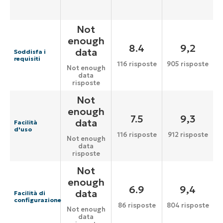
Not
enough
8.4
9,2
data
Soddisfa i
requisiti
116 risposte
905 risposte
Not enough
data
risposte
Not
enough
7.5
9,3
data
Facilità
d'uso
116 risposte
912 risposte
Not enough
data
risposte
Not
enough
6.9
9,4
data
Facilità di
configurazione
86 risposte
804 risposte
Not enough
data