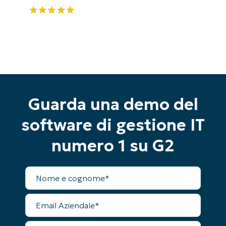
Guarda una demo del
software di gestione IT
numero 1 su G2
Nome
Inizia la tua prova di 14 giorni
completo
Nessuna carta di credito richiesta, accesso
Email
completo a tutte le funzionalità
Aziendale
First
and
Numero