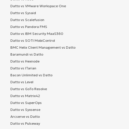
Datto vs VMware Workspace One
Datto vs Sysaid
Datto vs Scalefusion
Datto vs Pandora FMS
Datto vs IBM Security MaaS360
Datto vs SOTI MobiControl
BMC Helix Client Management vs Datto
Baramundi vs Datto
Datto vs Hexnode
Datto vs ITarian
Bacon Unlimited vs Datto
Datto vs Level
Datto vs GoTo Resolve
Datto vs Matrix42
Datto vs SuperOps
Datto vs Syxsense
Arcserve vs Datto
Datto vs Pulseway