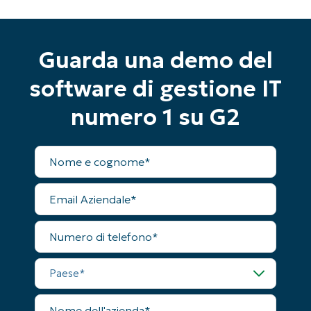
completo a tutte le funzionalità
First
and
last
name*
Guarda una demo del
Business
email*
software di gestione IT
Phone
numero 1 su G2
number*
Paese
Nome
completo
Company
Email
name*
Aziendale
Numero
di
telefono
Paese
Nome
dell'azienda