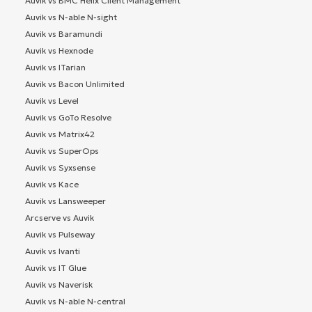
Auvik vs BMC Helix Client Management
Auvik vs N-able N-sight
Auvik vs Baramundi
Auvik vs Hexnode
Auvik vs ITarian
Auvik vs Bacon Unlimited
Auvik vs Level
Auvik vs GoTo Resolve
Auvik vs Matrix42
Auvik vs SuperOps
Auvik vs Syxsense
Auvik vs Kace
Auvik vs Lansweeper
Arcserve vs Auvik
Auvik vs Pulseway
Auvik vs Ivanti
Auvik vs IT Glue
Auvik vs Naverisk
Auvik vs N-able N-central