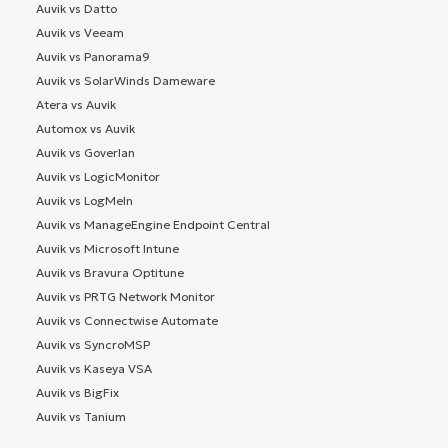
Auvik vs Datto
Auvik vs Veeam
Auvik vs Panorama9
Auvik vs SolarWinds Dameware
Atera vs Auvik
Automox vs Auvik
Auvik vs Goverlan
Auvik vs LogicMonitor
Auvik vs LogMeIn
Auvik vs ManageEngine Endpoint Central
Auvik vs Microsoft Intune
Auvik vs Bravura Optitune
Auvik vs PRTG Network Monitor
Auvik vs Connectwise Automate
Auvik vs SyncroMSP
Auvik vs Kaseya VSA
Auvik vs BigFix
Auvik vs Tanium