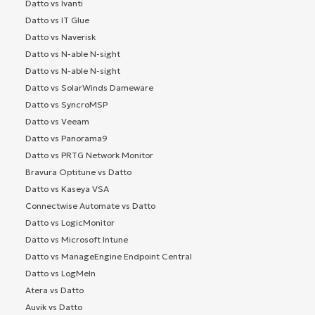
Datto vs Ivanti
Datto vs IT Glue
Datto vs Naverisk
Datto vs N-able N-sight
Datto vs N-able N-sight
Datto vs SolarWinds Dameware
Datto vs SyncroMSP
Datto vs Veeam
Datto vs Panorama9
Datto vs PRTG Network Monitor
Bravura Optitune vs Datto
Datto vs Kaseya VSA
Connectwise Automate vs Datto
Datto vs LogicMonitor
Datto vs Microsoft Intune
Datto vs ManageEngine Endpoint Central
Datto vs LogMeIn
Atera vs Datto
Auvik vs Datto