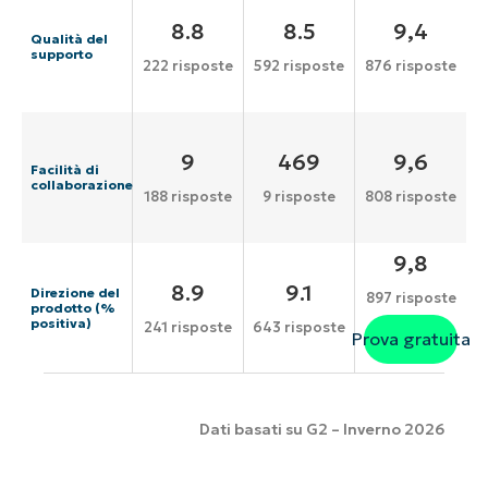
8.8
8.5
9,4
Qualità del
supporto
222 risposte
592 risposte
876 risposte
9
469
9,6
Facilità di
collaborazione
188 risposte
9 risposte
808 risposte
9,8
8.9
9.1
Direzione del
897 risposte
prodotto (%
positiva)
241 risposte
643 risposte
Prova gratuita
Dati basati su G2 – Inverno 2026