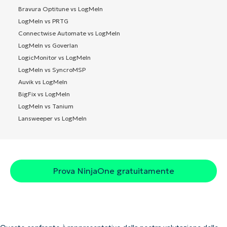
Bravura Optitune vs LogMeIn
LogMeIn vs PRTG
Connectwise Automate vs LogMeIn
LogMeIn vs Goverlan
LogicMonitor vs LogMeIn
LogMeIn vs SyncroMSP
Auvik vs LogMeIn
BigFix vs LogMeIn
LogMeIn vs Tanium
Lansweeper vs LogMeIn
Prova NinjaOne gratuitamente