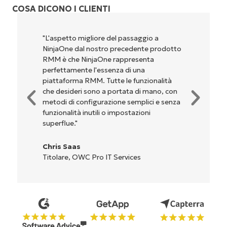
COSA DICONO I CLIENTI
"L'aspetto migliore del passaggio a
"Ninj
NinjaOne dal nostro precedente prodotto
perch
RMM è che NinjaOne rappresenta
poten
perfettamente l'essenza di una
confi
piattaforma RMM. Tutte le funzionalità
dell'
che desideri sono a portata di mano, con
compl
metodi di configurazione semplici e senza
sono 
funzionalità inutili o impostazioni
l'int
superflue."
Ryan
Chris Saas
Reif
Titolare, OWC Pro IT Services