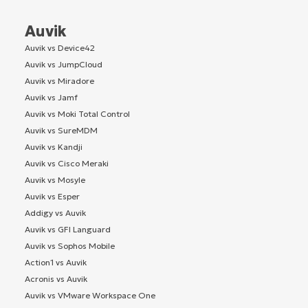
Auvik
Auvik vs Device42
Auvik vs JumpCloud
Auvik vs Miradore
Auvik vs Jamf
Auvik vs Moki Total Control
Auvik vs SureMDM
Auvik vs Kandji
Auvik vs Cisco Meraki
Auvik vs Mosyle
Auvik vs Esper
Addigy vs Auvik
Auvik vs GFI Languard
Auvik vs Sophos Mobile
Action1 vs Auvik
Acronis vs Auvik
Auvik vs VMware Workspace One