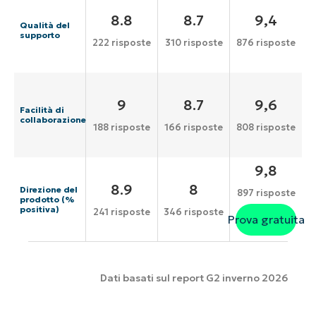
8.8
8.7
9,4
Qualità del
supporto
222 risposte
310 risposte
876 risposte
9
8.7
9,6
Facilità di
collaborazione
188 risposte
166 risposte
808 risposte
9,8
8.9
8
Direzione del
897 risposte
prodotto (%
positiva)
241 risposte
346 risposte
Prova gratuita
Dati basati sul report G2 inverno 2026