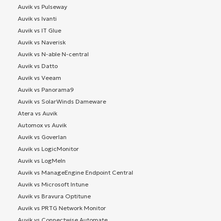
Auvik vs Pulseway
Auvik vs Ivanti
Auvik vs IT Glue
Auvik vs Naverisk
Auvik vs N-able N-central
Auvik vs Datto
Auvik vs Veeam
Auvik vs Panorama9
Auvik vs SolarWinds Dameware
Atera vs Auvik
Automox vs Auvik
Auvik vs Goverlan
Auvik vs LogicMonitor
Auvik vs LogMeIn
Auvik vs ManageEngine Endpoint Central
Auvik vs Microsoft Intune
Auvik vs Bravura Optitune
Auvik vs PRTG Network Monitor
Auvik vs Connectwise Automate