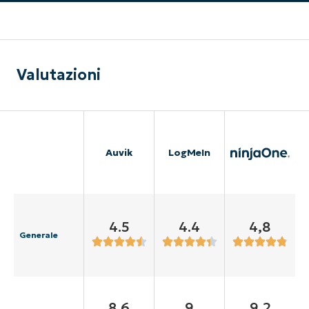
Valutazioni
Auvik
LogMeIn
4.5
4.4
4,8
Generale
8.6
9
9,2