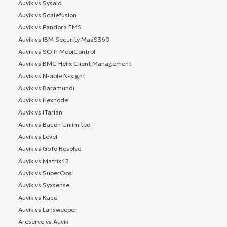
Auvik vs Sysaid
Auvik vs Scalefusion
Auvik vs Pandora FMS
Auvik vs IBM Security MaaS360
Auvik vs SOTI MobiControl
Auvik vs BMC Helix Client Management
Auvik vs N-able N-sight
Auvik vs Baramundi
Auvik vs Hexnode
Auvik vs ITarian
Auvik vs Bacon Unlimited
Auvik vs Level
Auvik vs GoTo Resolve
Auvik vs Matrix42
Auvik vs SuperOps
Auvik vs Syxsense
Auvik vs Kace
Auvik vs Lansweeper
Arcserve vs Auvik