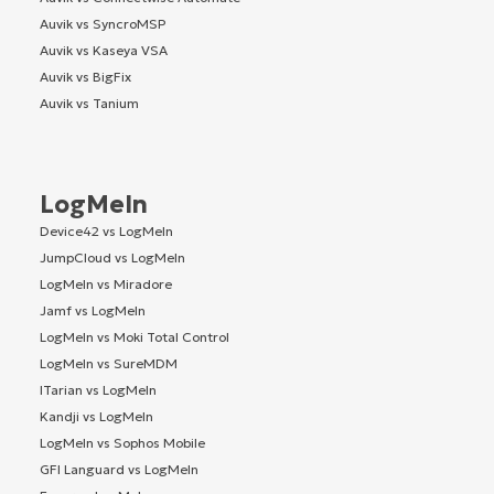
Auvik vs SyncroMSP
Auvik vs Kaseya VSA
Auvik vs BigFix
Auvik vs Tanium
LogMeIn
Device42 vs LogMeIn
JumpCloud vs LogMeIn
LogMeIn vs Miradore
Jamf vs LogMeIn
LogMeIn vs Moki Total Control
LogMeIn vs SureMDM
ITarian vs LogMeIn
Kandji vs LogMeIn
LogMeIn vs Sophos Mobile
GFI Languard vs LogMeIn