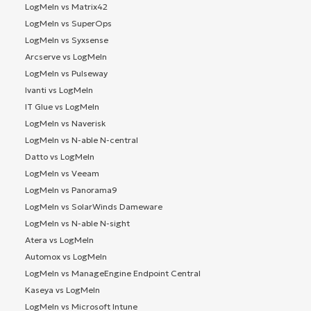
LogMeIn vs Matrix42
LogMeIn vs SuperOps
LogMeIn vs Syxsense
Arcserve vs LogMeIn
LogMeIn vs Pulseway
Ivanti vs LogMeIn
IT Glue vs LogMeIn
LogMeIn vs Naverisk
LogMeIn vs N-able N-central
Datto vs LogMeIn
LogMeIn vs Veeam
LogMeIn vs Panorama9
LogMeIn vs SolarWinds Dameware
LogMeIn vs N-able N-sight
Atera vs LogMeIn
Automox vs LogMeIn
LogMeIn vs ManageEngine Endpoint Central
Kaseya vs LogMeIn
LogMeIn vs Microsoft Intune