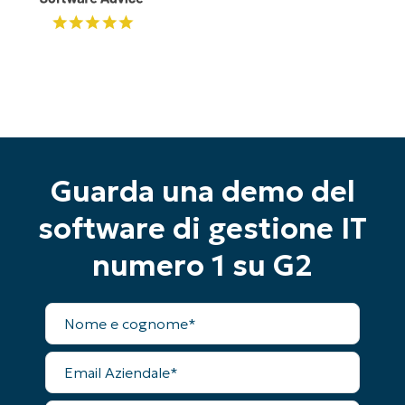
Guarda una demo del
Inizia la tua prova di 14 giorni
software di gestione IT
Nessuna carta di credito richiesta, accesso
numero 1 su G2
completo a tutte le funzionalità
First
and
Nome
last
completo
name*
Business
email*
Email
Aziendale
Phone