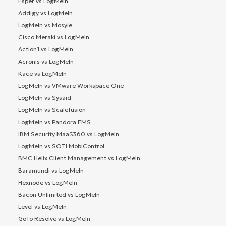
Esper vs LogMeIn
Addigy vs LogMeIn
LogMeIn vs Mosyle
Cisco Meraki vs LogMeIn
Action1 vs LogMeIn
Acronis vs LogMeIn
Kace vs LogMeIn
LogMeIn vs VMware Workspace One
LogMeIn vs Sysaid
LogMeIn vs Scalefusion
LogMeIn vs Pandora FMS
IBM Security MaaS360 vs LogMeIn
LogMeIn vs SOTI MobiControl
BMC Helix Client Management vs LogMeIn
Baramundi vs LogMeIn
Hexnode vs LogMeIn
Bacon Unlimited vs LogMeIn
Level vs LogMeIn
GoTo Resolve vs LogMeIn