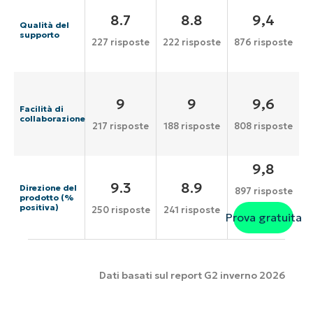
8.7
8.8
9,4
Qualità del
supporto
227 risposte
222 risposte
876 risposte
9
9
9,6
Facilità di
collaborazione
217 risposte
188 risposte
808 risposte
9,8
9.3
8.9
Direzione del
897 risposte
prodotto (%
positiva)
250 risposte
241 risposte
Prova gratuita
Dati basati sul report G2 inverno 2026