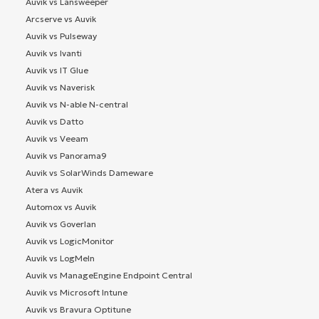
Auvik vs Lansweeper
Arcserve vs Auvik
Auvik vs Pulseway
Auvik vs Ivanti
Auvik vs IT Glue
Auvik vs Naverisk
Auvik vs N-able N-central
Auvik vs Datto
Auvik vs Veeam
Auvik vs Panorama9
Auvik vs SolarWinds Dameware
Atera vs Auvik
Automox vs Auvik
Auvik vs Goverlan
Auvik vs LogicMonitor
Auvik vs LogMeIn
Auvik vs ManageEngine Endpoint Central
Auvik vs Microsoft Intune
Auvik vs Bravura Optitune