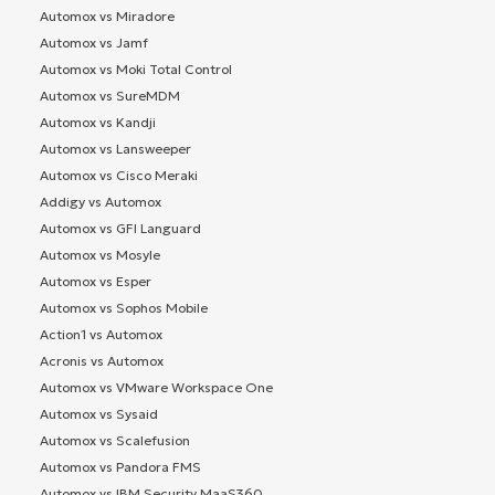
Automox vs Miradore
Automox vs Jamf
Automox vs Moki Total Control
Automox vs SureMDM
Automox vs Kandji
Automox vs Lansweeper
Automox vs Cisco Meraki
Addigy vs Automox
Automox vs GFI Languard
Automox vs Mosyle
Automox vs Esper
Automox vs Sophos Mobile
Action1 vs Automox
Acronis vs Automox
Automox vs VMware Workspace One
Automox vs Sysaid
Automox vs Scalefusion
Automox vs Pandora FMS
Automox vs IBM Security MaaS360