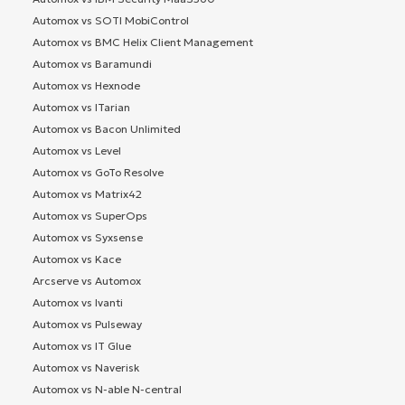
Automox vs SOTI MobiControl
Automox vs BMC Helix Client Management
Automox vs Baramundi
Automox vs Hexnode
Automox vs ITarian
Automox vs Bacon Unlimited
Automox vs Level
Automox vs GoTo Resolve
Automox vs Matrix42
Automox vs SuperOps
Automox vs Syxsense
Automox vs Kace
Arcserve vs Automox
Automox vs Ivanti
Automox vs Pulseway
Automox vs IT Glue
Automox vs Naverisk
Automox vs N-able N-central