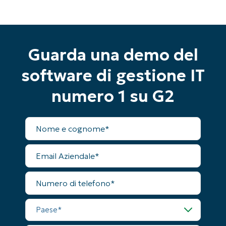
completo a tutte le funzionalità
First
and
last
name*
Business
Guarda una demo del
email*
software di gestione IT
Phone
number*
numero 1 su G2
Paese
Nome
completo
Company
Email
name*
Aziendale
Numero
di
telefono
Paese