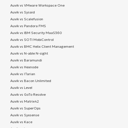
Auvik vs VMware Workspace One
Auvik vs Sysaid
Auvik vs Scalefusion
Auvik vs Pandora FMS
Auvik vs IBM Security MaaS360
Auvik vs SOTI MobiControl
Auvik vs BMC Helix Client Management
Auvik vs N-able N-sight
Auvik vs Baramundi
Auvik vs Hexnode
Auvik vs ITarian
Auvik vs Bacon Unlimited
Auvik vs Level
Auvik vs GoTo Resolve
Auvik vs Matrix42
Auvik vs SuperOps
Auvik vs Syxsense
Auvik vs Kace