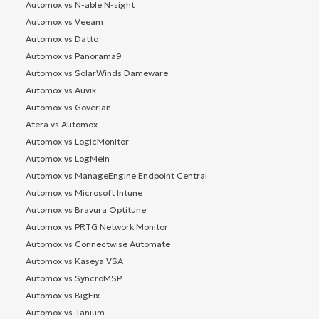
Automox vs N-able N-sight
Automox vs Veeam
Automox vs Datto
Automox vs Panorama9
Automox vs SolarWinds Dameware
Automox vs Auvik
Automox vs Goverlan
Atera vs Automox
Automox vs LogicMonitor
Automox vs LogMeIn
Automox vs ManageEngine Endpoint Central
Automox vs Microsoft Intune
Automox vs Bravura Optitune
Automox vs PRTG Network Monitor
Automox vs Connectwise Automate
Automox vs Kaseya VSA
Automox vs SyncroMSP
Automox vs BigFix
Automox vs Tanium