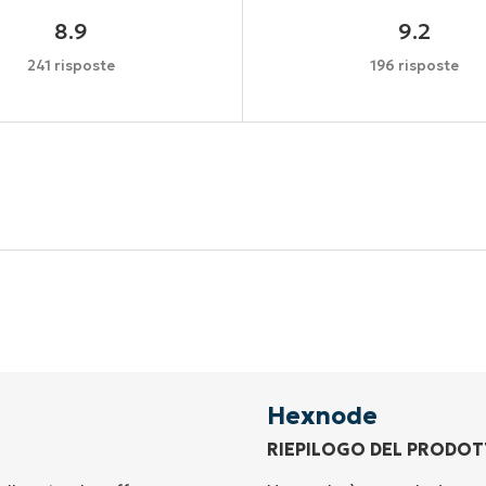
8.9
9.2
241 risposte
196 risposte
Inizia la tua prova di 14 giorni
arta di credito richiesta, accesso completo a tutte le fu
First
and
last
name*
Business
email*
Hexnode
RIEPILOGO DEL PRODO
Phone
number*