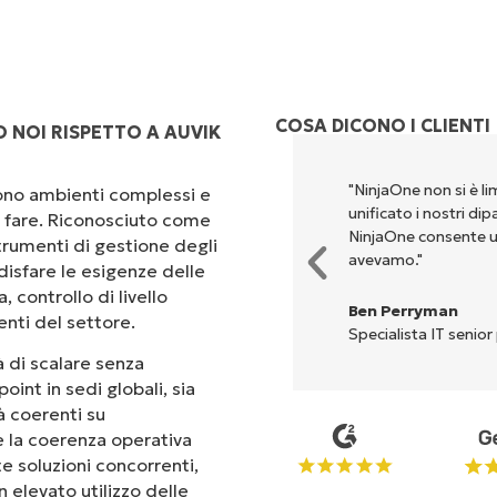
COSA DICONO I CLIENTI
 NOI RISPETTO A AUVIK
rsi per eseguire ciò che
"NinjaOne non si è li
scono ambienti complessi e
ta. NinjaOne semplifica davvero
unificato i nostri di
 a fare. Riconosciuto come
NinjaOne consente u
rumenti di gestione degli
avevamo."
isfare le esigenze delle
 controllo di livello
Ben Perryman
enti del settore.
Specialista IT senior
 di scalare senza
oint in sedi globali, sia
tà coerenti su
 e la coerenza operativa
te soluzioni concorrenti,
 elevato utilizzo delle