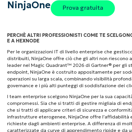
NinjaOne
Prova gratuita
PERCHÈ ALTRI PROFESSIONISTI COME TE SCELGONO
E A HEXNODE
"Prima avevo bisogno di 10-15 strumenti dive
Per le organizzazioni IT di livello enterprise che gesti
NinjaOne fa nella sua interfaccia centralizza
distribuiti, NinjaOne offre ciò che gli altri non riescono
le nostre giornate lavorative."
leader nel Magic Quadrant™ 2026 di Gartner® per gli st
endpoint, NinjaOne è costruito appositamente per sodd
Ernie Turner
operazioni su larga scala, combinando visibilità profonda,
Direttore IT di
Vetcor
governance e i più alti punteggi di soddisfazione dei cli
I team enterprise scelgono NinjaOne per la sua capacità
compromessi. Sia che si tratti di gestire migliaia di endp
che si tratti di applicare criteri di sicurezza e conformi
infrastrutture eterogenee, NinjaOne offre l’affidabilità
richieste dagli ambienti enterprise. A differenza di mol
caratterizzate da curve di apprendimento ripide e da un