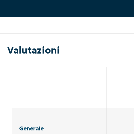
CONTATTO COMMERCIALE
G
CONTATTO COMMERCIALE
G
CONTATTO COMMERCIALE
CONTATTO COMMERCIALE
GUARDA
G
PIATTAFORMA
Valutazioni
Generale