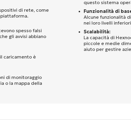
questo sistema opera
spositivi di rete, come
Funzionalità di bas
a piattaforma.
Alcune funzionalità d
nei loro livelli inferi
icevono spesso falsi
Scalabilità:
 che gli avvisi abbiano
La capacità di Hexnod
piccole e medie dime
aiuto per gestire azi
 il caricamento è
oni di monitoraggio
ia o la mappa della