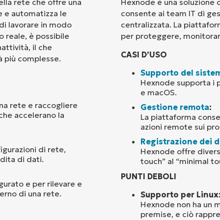
lla rete che offre una
Hexnode è una soluzione di
le e automatizza le
consente ai team IT di ges
Paese
 di lavorare in modo
centralizzata. La piattafor
 reale, è possibile
per proteggere, monitorare 
ttività, il che
Company
CASI D’USO
name*
tà più complesse.
Supporto del siste
Hexnode supporta i p
e macOS.
una rete e raccogliere
Gestione remota
:
 che accelerano la
La piattaforma consen
azioni remote sui pro
Registrazione dei d
gurazioni di rete,
Hexnode offre diversi
dita di dati.
touch” al “minimal to
PUNTI DEBOLI
gurato e per rilevare e
erno di una rete.
Supporto per Linux
Hexnode non ha un mo
premise, e ciò rappr