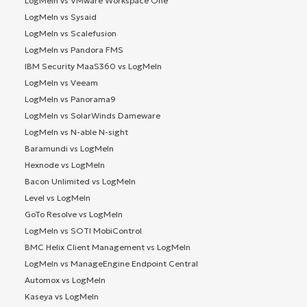
LogMeIn vs VMware Workspace One
LogMeIn vs Sysaid
LogMeIn vs Scalefusion
LogMeIn vs Pandora FMS
IBM Security MaaS360 vs LogMeIn
LogMeIn vs Veeam
LogMeIn vs Panorama9
LogMeIn vs SolarWinds Dameware
LogMeIn vs N-able N-sight
Baramundi vs LogMeIn
Hexnode vs LogMeIn
Bacon Unlimited vs LogMeIn
Level vs LogMeIn
GoTo Resolve vs LogMeIn
LogMeIn vs SOTI MobiControl
BMC Helix Client Management vs LogMeIn
LogMeIn vs ManageEngine Endpoint Central
Automox vs LogMeIn
Kaseya vs LogMeIn