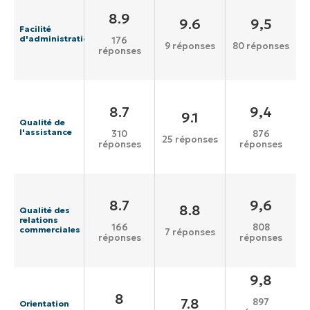
8.9
9.6
9,5
Facilité
d'administration
176
9 réponses
80 réponses
réponses
8.7
9,4
9.1
Qualité de
l'assistance
310
876
25 réponses
réponses
réponses
8.7
9,6
8.8
Qualité des
relations
166
808
commerciales
7 réponses
réponses
réponses
9,8
8
7.8
897
Orientation