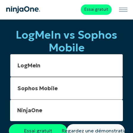
Essai gratuit
LogMeIn vs Sophos
Mobile
NinjaOne
Essai gratuit
Regardez une démonstration