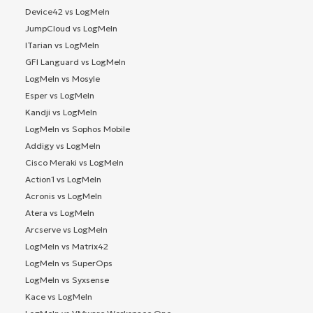
Device42 vs LogMeIn
JumpCloud vs LogMeIn
ITarian vs LogMeIn
GFI Languard vs LogMeIn
LogMeIn vs Mosyle
Esper vs LogMeIn
Kandji vs LogMeIn
LogMeIn vs Sophos Mobile
Addigy vs LogMeIn
Cisco Meraki vs LogMeIn
Action1 vs LogMeIn
Acronis vs LogMeIn
Atera vs LogMeIn
Arcserve vs LogMeIn
LogMeIn vs Matrix42
LogMeIn vs SuperOps
LogMeIn vs Syxsense
Kace vs LogMeIn