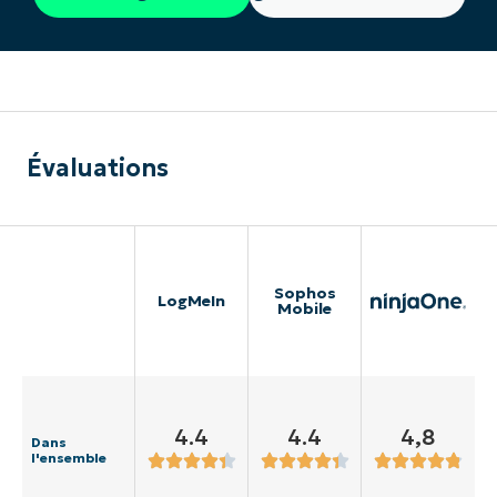
Évaluations
Sophos
LogMeIn
Mobile
4.4
4.4
4,8
Dans
l'ensemble