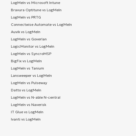
LogMeIn vs Microsoft Intune
Bravura Optitune vs LogMeIn
LogMeIn vs PRTG
Connectwise Automate vs LogMeIn
Auvik vs LogMeIn
LogMeIn vs Goverlan
LogicMonitor vs LogMeIn
LogMeIn vs SyncroMSP
BigFix vs LogMeIn
LogMeIn vs Tanium
Lansweeper vs LogMeIn
LogMeIn vs Pulseway
Datto vs LogMeIn
LogMeIn vs N-able N-central
LogMeIn vs Naverisk
IT Glue vs LogMeIn
Ivanti vs LogMeIn