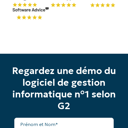
Commencez votre essai de 14 jours
Pas de carte de crédit requise, accès complet à
toutes les fonctionnalités.
Regardez une démo du
Prénom
et
logiciel de gestion
Nom*
Business
informatique n°1 selon
email*
G2
Phone
number*
Prénom
Pays
et