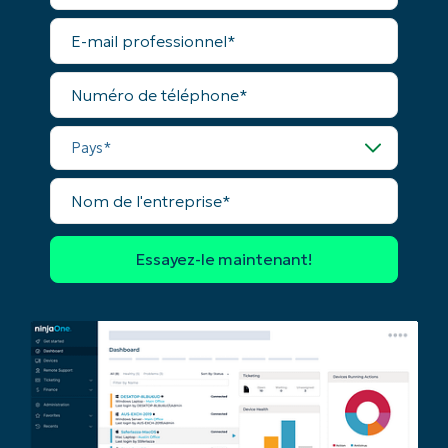
Nom*
E-
mail
Company
professionnel*
name*
Numéro
de
téléphone*
Pays*
Nom
de
l'entreprise*