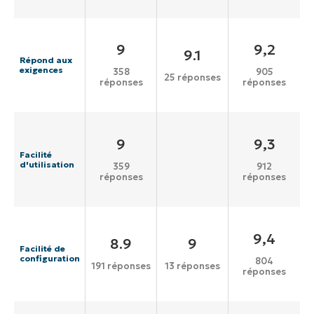
9
9,2
9.1
Répond aux
exigences
358
905
25 réponses
réponses
réponses
9
9,3
Facilité
d'utilisation
359
912
réponses
réponses
9,4
8.9
9
Facilité de
configuration
804
191 réponses
13 réponses
réponses