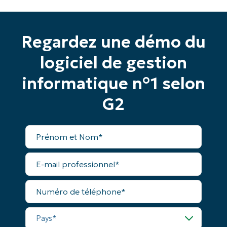
Business
email*
Phone
Regardez une démo du
number*
logiciel de gestion
Pays
informatique n°1 selon
Company
G2
name*
Prénom
et
Nom*
E-
mail
professionnel*
Numéro
de
téléphone*
Pays*