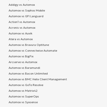
Addigy vs Automox
Automox vs Sophos Mobile
Automox vs GFI Languard
Action1 vs Automox
Acronis vs Automox
Automox vs Auvik
Atera vs Automox
Automox vs Bravura Optitune
Automox vs Connectwise Automate
Automox vs BigFix
Arcserve vs Automox
Automox vs Baramundi
Automox vs Bacon Unlimited
Automox vs BMC Helix Client Management
Automox vs GoTo Resolve
Automox vs Matrix42
Automox vs SuperOps
Automox vs Syxsense