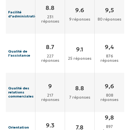
8.8
9.6
9,5
Facilité
d'administration
231
9 réponses
80 réponses
réponses
8.7
9,4
9.1
Qualité de
l'assistance
227
876
25 réponses
réponses
réponses
9
9,6
8.8
Qualité des
relations
217
808
commerciales
7 réponses
réponses
réponses
9,8
9.3
7.8
897
Orientation