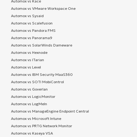
Automox vs Kace
Automox vs VMware Workspace One
Automox vs Sysaid
Automox vs Scalefusion
Automox vs Pandora FMS
Automox vs Panorama9
Automox vs SolarWinds Dameware
Automox vs Hexnode
Automox vs ITarian
Automox vs Level
Automox vs IBM Security MaaS360
Automox vs SOTI MobiControl
Automox vs Goverlan
Automox vs LogicMonitor
Automox vs LogMeIn
Automox vs ManageEngine Endpoint Central
Automox vs Microsoft Intune
Automox vs PRTG Network Monitor
Automox vs Kaseya VSA