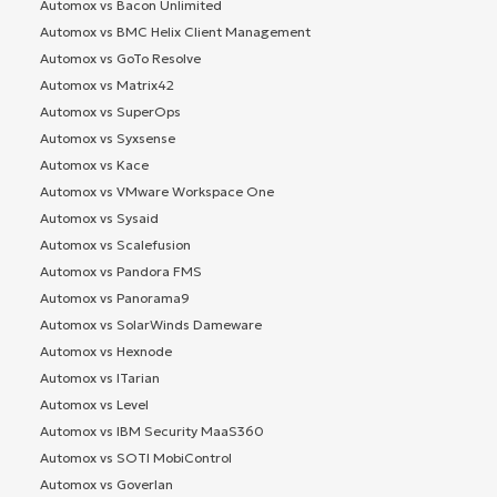
Automox vs Bacon Unlimited
Automox vs BMC Helix Client Management
Automox vs GoTo Resolve
Automox vs Matrix42
Automox vs SuperOps
Automox vs Syxsense
Automox vs Kace
Automox vs VMware Workspace One
Automox vs Sysaid
Automox vs Scalefusion
Automox vs Pandora FMS
Automox vs Panorama9
Automox vs SolarWinds Dameware
Automox vs Hexnode
Automox vs ITarian
Automox vs Level
Automox vs IBM Security MaaS360
Automox vs SOTI MobiControl
Automox vs Goverlan