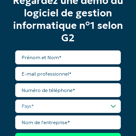
Regardez une démo du
logiciel de gestion
informatique n°1 selon
G2
Prénom
et
Nom*
E-
mail
professionnel*
Numéro
de
téléphone*
Pays*
Nom
de
l'entreprise*