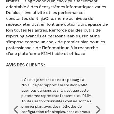
limites. Il s’agit donc d’un choix plus facilement
Pas de carte de crédit requise, accès complet à
adaptable à des écosystèmes informatiques variés.
toutes les fonctionnalités.
De plus, l’évolutivité et les performances
Prénom
et
constantes de NinjaOne, même au niveau de
Nom*
réseaux étendus, en font une option qui dépasse de
Business
loin toutes les autres. Renforcé par des outils de
email*
reporting avancés et personnalisables, NinjaOne
s’impose comme un choix de premier plan pour les
Phone
professionnels de l’informatique à la recherche
number*
d’une plateforme RMM fiable et efficace
Pays
AVIS DES CLIENTS :
Company
name*
« Ce que je retiens de notre passage à
« Ni
NinjaOne par rapport à la solution RMM
d'uti
que nous utilisions avant, c'est que cette
des 
plateforme représente l'essentiel du RMM.
Pas 
Toutes les fonctionnalités voulues sont au
d'int
premier plan, avec des méthodes de
optio
configuration très simples, sans que vous
étiqu