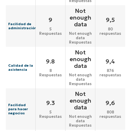
Respuestas
Not
enough
9
9,5
data
Facilidad de
administración
5
80
Respuestas
respuestas
Not enough
data
Respuestas
Not
enough
9.8
9,4
data
Calidad de la
asistencia
8
876
Respuestas
respuestas
Not enough
data
Respuestas
Not
enough
9.3
9,6
Facilidad
data
para hacer
5
808
negocios
Respuestas
respuestas
Not enough
data
Respuestas