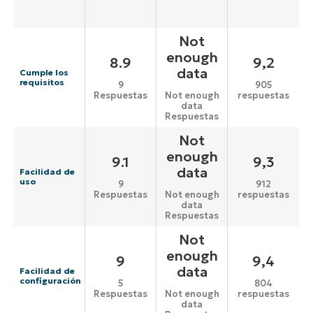
Not
enough
8.9
9,2
data
Cumple los
requisitos
9
905
Respuestas
respuestas
Not enough
data
Respuestas
Not
enough
9.1
9,3
data
Facilidad de
uso
9
912
Respuestas
respuestas
Not enough
data
Respuestas
Not
enough
9
9,4
data
Facilidad de
configuración
5
804
Respuestas
respuestas
Not enough
data