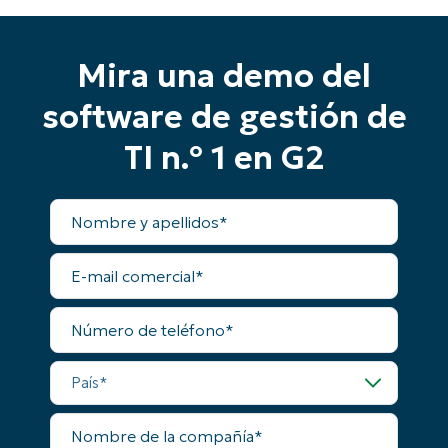
Comienza tu prueba de 14 días
Mira una demo del
Sin necesidad de tarjeta de crédito, acceso
software de gestión de
completo a todas las funciones.
First
and
TI n.º 1 en G2
last
name*
Business
Nombre
email*
y
apellidos
Phone
E-
number*
mail
comercial
Número
País
de
teléfono
País
Company
name*
Nombre
de