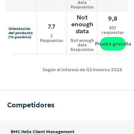
data
Respuestas
Not
9,8
enough
7.7
897
Orientación
data
respuestas
del producto
5
(% positivo)
Respuestas
Not enough
Prueba gratuita
data
Respuestas
Según el informe de G2 Invierno 2026
Competidores
BMC Helix Client Management