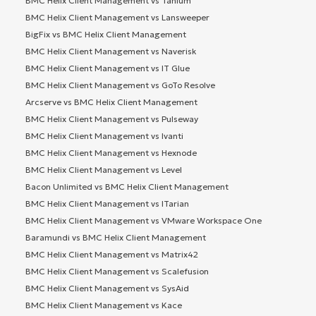
BMC Helix Client Management vs Tanium
BMC Helix Client Management vs Lansweeper
BigFix vs BMC Helix Client Management
BMC Helix Client Management vs Naverisk
BMC Helix Client Management vs IT Glue
BMC Helix Client Management vs GoTo Resolve
Arcserve vs BMC Helix Client Management
BMC Helix Client Management vs Pulseway
BMC Helix Client Management vs Ivanti
BMC Helix Client Management vs Hexnode
BMC Helix Client Management vs Level
Bacon Unlimited vs BMC Helix Client Management
BMC Helix Client Management vs ITarian
BMC Helix Client Management vs VMware Workspace One
Baramundi vs BMC Helix Client Management
BMC Helix Client Management vs Matrix42
BMC Helix Client Management vs Scalefusion
BMC Helix Client Management vs SysAid
BMC Helix Client Management vs Kace