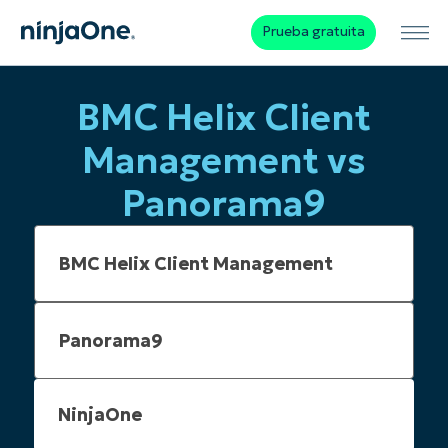
Prueba gratuita
BMC Helix Client
Management vs
Panorama9
NinjaOne