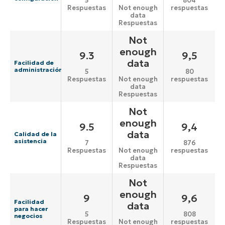
5
804
Respuestas
respuestas
Not enough
data
Respuestas
Not
enough
9.3
9,5
data
Facilidad de
administración
5
80
Respuestas
respuestas
Not enough
data
Respuestas
Not
enough
9.5
9,4
data
Calidad de la
asistencia
7
876
Respuestas
respuestas
Not enough
data
Respuestas
Not
enough
9
9,6
Facilidad
data
para hacer
5
808
negocios
Respuestas
respuestas
Not enough