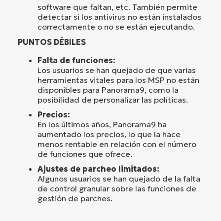
software que faltan, etc. También permite
detectar si los antivirus no están instalados
correctamente o no se están ejecutando.
PUNTOS DÉBILES
Falta de funciones:
Los usuarios se han quejado de que varias
herramientas vitales para los MSP no están
disponibles para Panorama9, como la
posibilidad de personalizar las políticas.
Precios:
En los últimos años, Panorama9 ha
aumentado los precios, lo que la hace
menos rentable en relación con el número
de funciones que ofrece.
Ajustes de parcheo limitados:
Algunos usuarios se han quejado de la falta
de control granular sobre las funciones de
gestión de parches.