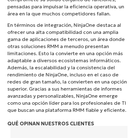
pensadas para impulsar la eficiencia operativa, un
área en la que muchos competidores fallan.
En términos de integración, NinjaOne destaca al
ofrecer una alta compatibilidad con una amplia
gama de aplicaciones de terceros, un área donde
otras soluciones RMM a menudo presentan
limitaciones. Esto la convierte en una opción más
adaptable a diversos ecosistemas informáticos.
Además, la escalabilidad y la consistencia del
rendimiento de NinjaOne, incluso en el caso de
redes de gran tamaño, la convierten en una opción
superior. Gracias a sus herramientas de informes
avanzadas y personalizables, NinjaOne emerge
como una opción líder para los profesionales de TI
que buscan una plataforma RMM fiable y eficiente.
QUÉ OPINAN NUESTROS CLIENTES