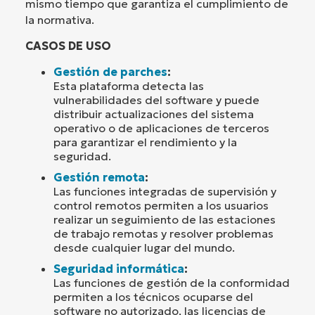
mismo tiempo que garantiza el cumplimiento de
la normativa.
CASOS DE USO
Gestión de parches
:
Esta plataforma detecta las
vulnerabilidades del software y puede
distribuir actualizaciones del sistema
operativo o de aplicaciones de terceros
para garantizar el rendimiento y la
seguridad.
Gestión remota
:
Las funciones integradas de supervisión y
control remotos permiten a los usuarios
realizar un seguimiento de las estaciones
de trabajo remotas y resolver problemas
desde cualquier lugar del mundo.
Seguridad informática
:
Las funciones de gestión de la conformidad
permiten a los técnicos ocuparse del
software no autorizado, las licencias de