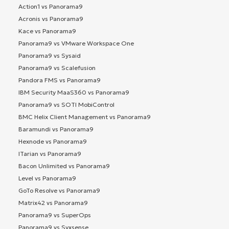
Action1 vs Panorama9
Acronis vs Panorama9
Kace vs Panorama9
Panorama9 vs VMware Workspace One
Panorama9 vs Sysaid
Panorama9 vs Scalefusion
Pandora FMS vs Panorama9
IBM Security MaaS360 vs Panorama9
Panorama9 vs SOTI MobiControl
BMC Helix Client Management vs Panorama9
Baramundi vs Panorama9
Hexnode vs Panorama9
ITarian vs Panorama9
Bacon Unlimited vs Panorama9
Level vs Panorama9
GoTo Resolve vs Panorama9
Matrix42 vs Panorama9
Panorama9 vs SuperOps
Panorama9 vs Syxsense