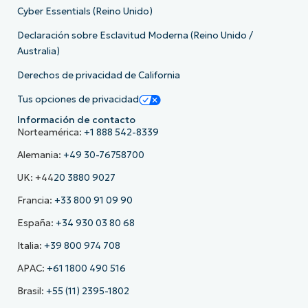
Cyber Essentials (Reino Unido)
Declaración sobre Esclavitud Moderna (Reino Unido /
Australia)
Derechos de privacidad de California
Tus opciones de privacidad
Información de contacto
Norteamérica:
+1 888 542-8339
Alemania:
+49 30-76758700
UK: +44
20 3880 9027
Francia:
+33 800 91 09 90
España:
+34 930 03 80 68
Italia:
+39 800 974 708
APAC:
+61 1800 490 516
Brasil:
+55 (11) 2395-1802