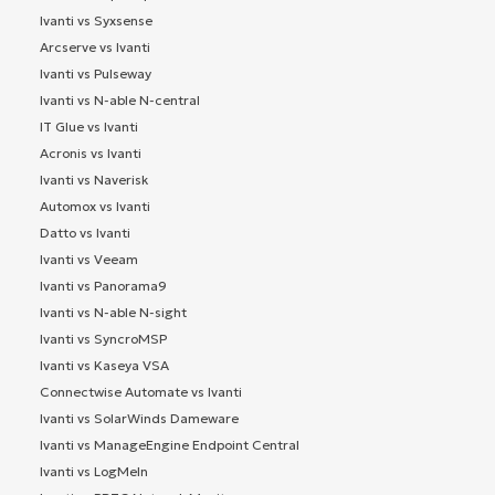
Ivanti vs Syxsense
Arcserve vs Ivanti
Ivanti vs Pulseway
Ivanti vs N-able N-central
IT Glue vs Ivanti
Acronis vs Ivanti
Ivanti vs Naverisk
Automox vs Ivanti
Datto vs Ivanti
Ivanti vs Veeam
Ivanti vs Panorama9
Ivanti vs N-able N-sight
Ivanti vs SyncroMSP
Ivanti vs Kaseya VSA
Connectwise Automate vs Ivanti
Ivanti vs SolarWinds Dameware
Ivanti vs ManageEngine Endpoint Central
Ivanti vs LogMeIn