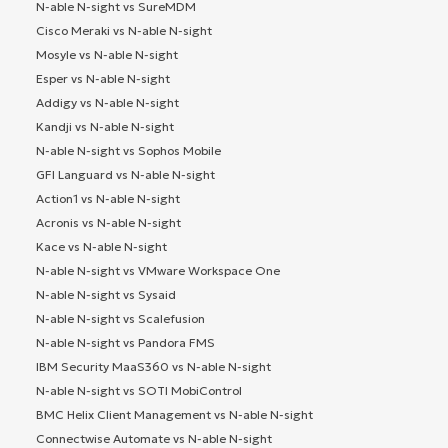
N-able N-sight vs SureMDM
Cisco Meraki vs N-able N-sight
Mosyle vs N-able N-sight
Esper vs N-able N-sight
Addigy vs N-able N-sight
Kandji vs N-able N-sight
N-able N-sight vs Sophos Mobile
GFI Languard vs N-able N-sight
Action1 vs N-able N-sight
Acronis vs N-able N-sight
Kace vs N-able N-sight
N-able N-sight vs VMware Workspace One
N-able N-sight vs Sysaid
N-able N-sight vs Scalefusion
N-able N-sight vs Pandora FMS
IBM Security MaaS360 vs N-able N-sight
N-able N-sight vs SOTI MobiControl
BMC Helix Client Management vs N-able N-sight
Connectwise Automate vs N-able N-sight