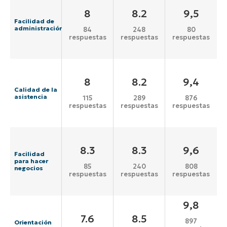
8
8.2
9,5
Facilidad de
administración
84
248
80
respuestas
respuestas
respuestas
8
8.2
9,4
Calidad de la
asistencia
115
289
876
respuestas
respuestas
respuestas
8.3
8.3
9,6
Facilidad
para hacer
85
240
808
negocios
respuestas
respuestas
respuestas
9,8
7.6
8.5
897
Orientación