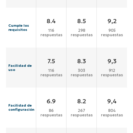
8.4
8.5
9,2
Cumple los
requisitos
116
298
905
respuestas
respuestas
respuestas
7.5
8.3
9,3
Facilidad de
uso
116
303
912
respuestas
respuestas
respuestas
6.9
8.2
9,4
Facilidad de
configuración
86
267
804
respuestas
respuestas
respuestas