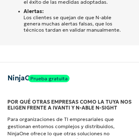
el éxito de las medidas adoptadas.
Alertas:
Los clientes se quejan de que N-able
genera muchas alertas falsas, que los
técnicos tardan en validar manualmente.
NinjaOne
Prueba gratuita
POR QUÉ OTRAS EMPRESAS COMO LA TUYA NOS
ELIGEN FRENTE A IVANTI Y N-ABLE N-SIGHT
Para organizaciones de TI empresariales que
gestionan entornos complejos y distribuidos,
NinjaOne ofrece lo que otras soluciones no