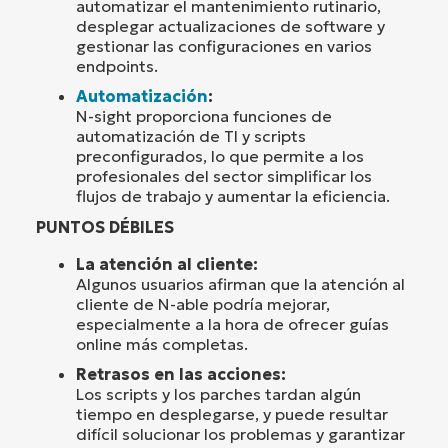
automatizar el mantenimiento rutinario,
desplegar actualizaciones de software y
gestionar las configuraciones en varios
endpoints.
Automatización
:
N-sight proporciona funciones de
automatización de TI y scripts
preconfigurados, lo que permite a los
profesionales del sector simplificar los
flujos de trabajo y aumentar la eficiencia.
PUNTOS DÉBILES
La atención al cliente:
Algunos usuarios afirman que la atención al
cliente de N-able podría mejorar,
especialmente a la hora de ofrecer guías
online más completas.
Retrasos en las acciones:
Los scripts y los parches tardan algún
tiempo en desplegarse, y puede resultar
difícil solucionar los problemas y garantizar