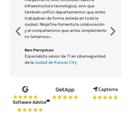
como a los propietarios y operadores con
los que colaboramos, ser más rentables.
Todos salimos ganando».
Rory McCune
Director de TI en
Flash
Comienza tu prueba de 14 días
Sin necesidad de tarjeta de crédito, acceso
completo a todas las funciones.
First
and
last
name*