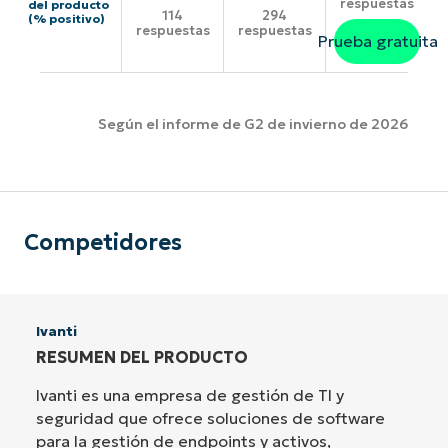
respuestas
del producto
114
294
(% positivo)
respuestas
respuestas
Prueba gratuita
Según el informe de G2 de invierno de 2026
Competidores
Ivanti
RESUMEN DEL PRODUCTO
Ivanti es una empresa de gestión de TI y
seguridad que ofrece soluciones de software
para la gestión de endpoints y activos,