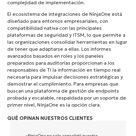
complejidad de implementación.
El ecosistema de integraciones de NinjaOne está
diseñado para entornos empresariales, con
compatibilidad nativa con las principales
plataformas de seguridad y ITSM, lo que permite a
las organizaciones consolidar herramientas en lugar
de tener que adaptarse a ellas. Los informes
avanzados basados en roles y los paneles
preparados para auditorías proporcionan a los
responsables de TI la información en tiempo real
necesaria para impulsar decisiones estratégicas y
demostrar el cumplimiento. Para empresas que
buscan una plataforma de gestión de endpoints
probada y escalable, respaldada por un soporte de
primer nivel, NinjaOne es la opción clara.
QUÉ OPINAN NUESTROS CLIENTES
«NinjaOne permite a nuestra empresa, así