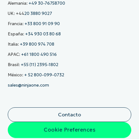
Alemania:
+49 30-76758700
UK: +44
20 3880 9027
Francia:
+33 800 91 09 90
España:
+34 930 03 80 68
Italia:
+39 800 974 708
APAC:
+61 1800 490 516
Brasil:
+55 (11) 2395-1802
México:
+ 52 800-099-0732
sales@ninjaone.com
Contacto
Cookie Preferences