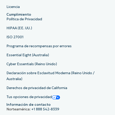
Licencia
Cumplimiento
Política de Privacidad
HIPAA (EE. UU.)
ISO 27001
Programa de recompensas por errores
Essential Eight (Australia)
Cyber Essentials (Reino Unido)
Declaración sobre Esclavitud Moderna (Reino Unido /
Australia)
Derechos de privacidad de California
Tus opciones de privacidad
Información de contacto
Norteamérica:
+1 888 542-8339