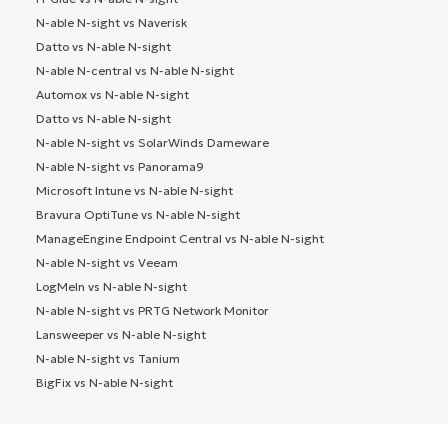
N-able N-sight vs Naverisk
Datto vs N-able N-sight
N-able N-central vs N-able N-sight
Automox vs N-able N-sight
Datto vs N-able N-sight
N-able N-sight vs SolarWinds Dameware
N-able N-sight vs Panorama9
Microsoft Intune vs N-able N-sight
Bravura OptiTune vs N-able N-sight
ManageEngine Endpoint Central vs N-able N-sight
N-able N-sight vs Veeam
LogMeIn vs N-able N-sight
N-able N-sight vs PRTG Network Monitor
Lansweeper vs N-able N-sight
N-able N-sight vs Tanium
BigFix vs N-able N-sight