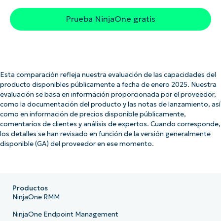
Prueba NinjaOne gratis
Esta comparación refleja nuestra evaluación de las capacidades del
producto disponibles públicamente a fecha de enero 2025. Nuestra
evaluación se basa en información proporcionada por el proveedor,
como la documentación del producto y las notas de lanzamiento, así
como en información de precios disponible públicamente,
comentarios de clientes y análisis de expertos. Cuando corresponde,
los detalles se han revisado en función de la versión generalmente
disponible (GA) del proveedor en ese momento.
Productos
NinjaOne RMM
NinjaOne Endpoint Management