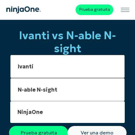
Prueba gratuita
Ivanti vs N-able N-
sight
NinjaOne
Prueba gratuita
Ver una demo