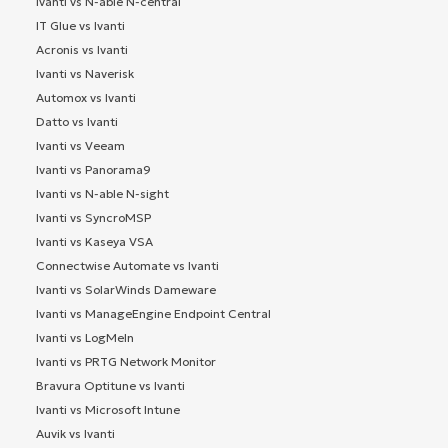
Ivanti vs N-able N-central
IT Glue vs Ivanti
Acronis vs Ivanti
Ivanti vs Naverisk
Automox vs Ivanti
Datto vs Ivanti
Ivanti vs Veeam
Ivanti vs Panorama9
Ivanti vs N-able N-sight
Ivanti vs SyncroMSP
Ivanti vs Kaseya VSA
Connectwise Automate vs Ivanti
Ivanti vs SolarWinds Dameware
Ivanti vs ManageEngine Endpoint Central
Ivanti vs LogMeIn
Ivanti vs PRTG Network Monitor
Bravura Optitune vs Ivanti
Ivanti vs Microsoft Intune
Auvik vs Ivanti