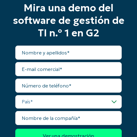
Phone
Mira una demo del
number*
software de gestión de
País
TI n.º 1 en G2
Company
name*
Nombre
y
apellidos
E-
mail
comercial
Número
de
teléfono
País
Nombre
de
la
compañía