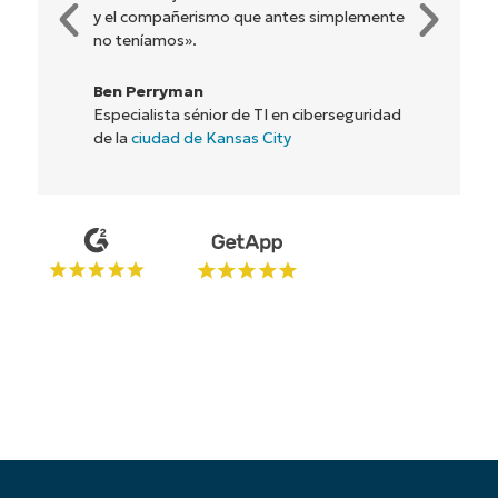
Rory McCune
Director de TI en
Flash
Comienza tu prueba de 14 días
Sin necesidad de tarjeta de crédito, acceso
completo a todas las funciones.
First
and
last
name*
Business
email*