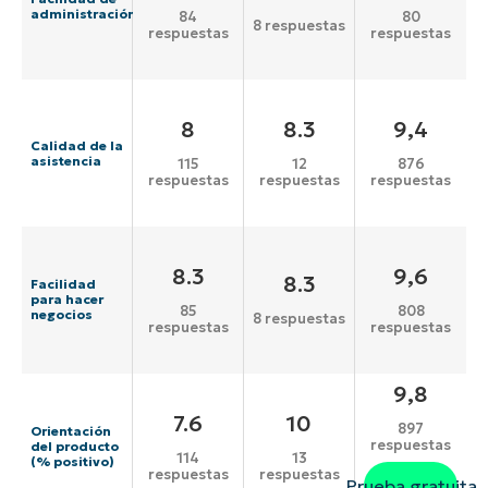
administración
84
80
8 respuestas
respuestas
respuestas
8
8.3
9,4
Calidad de la
asistencia
115
12
876
respuestas
respuestas
respuestas
8.3
9,6
8.3
Facilidad
para hacer
85
808
negocios
8 respuestas
respuestas
respuestas
9,8
7.6
10
897
Orientación
respuestas
del producto
114
13
(% positivo)
respuestas
respuestas
Prueba gratuita