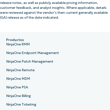
release notes, as well as publicly available pricing information,
customer feedback, and analyst insights. Where applicable, details
were reviewed against the vendor’s then-current generally available
(GA) release as of the date indicated.
Productos
NinjaOne RMM
NinjaOne Endpoint Management
NinjaOne Patch Management
NinjaOne Remote
NinjaOne MDM
NinjaOne PSA
NinjaOne Billing
NinjaOne Ticketing