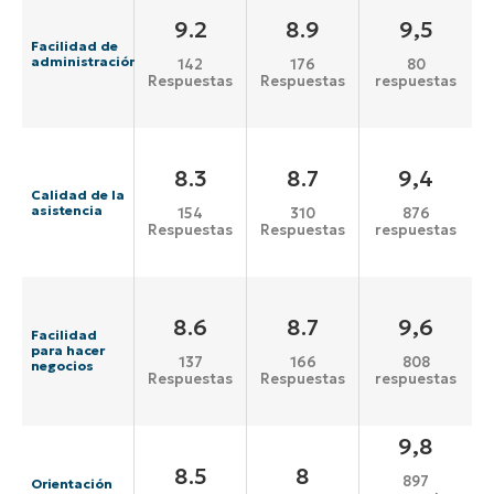
9.2
8.9
9,5
Facilidad de
administración
142
176
80
Respuestas
Respuestas
respuestas
8.3
8.7
9,4
Calidad de la
asistencia
154
310
876
Respuestas
Respuestas
respuestas
8.6
8.7
9,6
Facilidad
para hacer
137
166
808
negocios
Respuestas
Respuestas
respuestas
9,8
8.5
8
897
Orientación