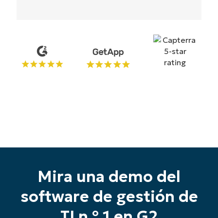
Mira una demo del
software de gestión de
TI n.º 1 en G2
Comienza tu prueba de 14 días