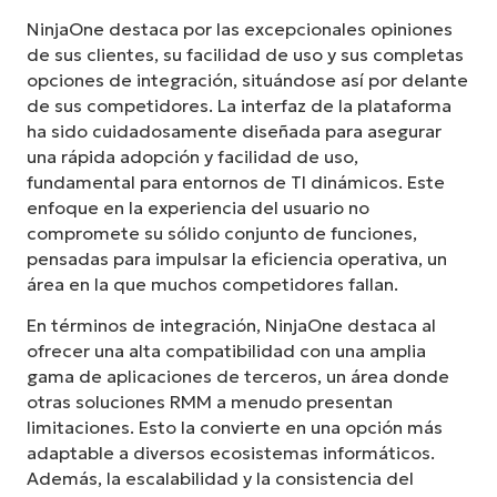
NinjaOne destaca por las excepcionales opiniones
de sus clientes, su facilidad de uso y sus completas
opciones de integración, situándose así por delante
de sus competidores. La interfaz de la plataforma
ha sido cuidadosamente diseñada para asegurar
una rápida adopción y facilidad de uso,
fundamental para entornos de TI dinámicos. Este
enfoque en la experiencia del usuario no
compromete su sólido conjunto de funciones,
pensadas para impulsar la eficiencia operativa, un
área en la que muchos competidores fallan.
En términos de integración, NinjaOne destaca al
ofrecer una alta compatibilidad con una amplia
gama de aplicaciones de terceros, un área donde
otras soluciones RMM a menudo presentan
limitaciones. Esto la convierte en una opción más
adaptable a diversos ecosistemas informáticos.
Además, la escalabilidad y la consistencia del