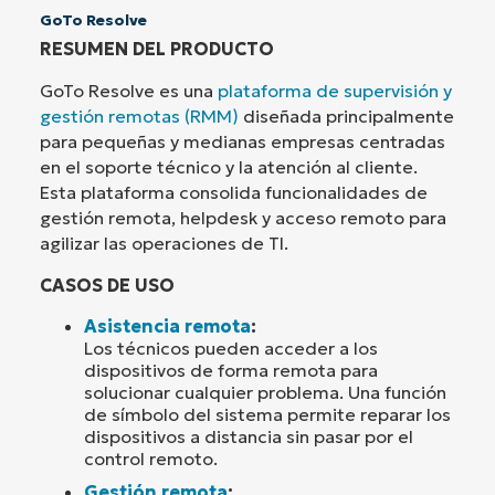
GoTo Resolve
RESUMEN DEL PRODUCTO
GoTo Resolve es una
plataforma de supervisión y
gestión remotas (RMM)
diseñada principalmente
para pequeñas y medianas empresas centradas
en el soporte técnico y la atención al cliente.
Esta plataforma consolida funcionalidades de
gestión remota, helpdesk y acceso remoto para
agilizar las operaciones de TI.
CASOS DE USO
Asistencia remota
:
Los técnicos pueden acceder a los
dispositivos de forma remota para
solucionar cualquier problema. Una función
de símbolo del sistema permite reparar los
dispositivos a distancia sin pasar por el
control remoto.
Gestión remota
: