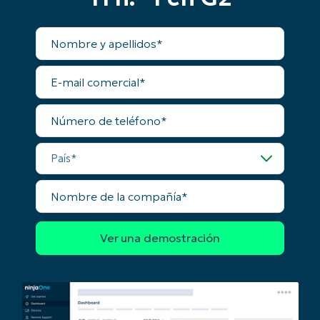
Sin necesidad de tarjeta de crédito, acceso
completo a todas las funciones.
Nombre
y
First
apellidos
and
last
E-
name*
mail
Business
comercial
email*
Número
de
teléfono
Phone
number*
País
País
Nombre
de
la
compañía
Company
name*