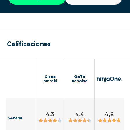
Calificaciones
Cisco
GoTo
Meraki
Resolve
4.3
4.4
4,8
General