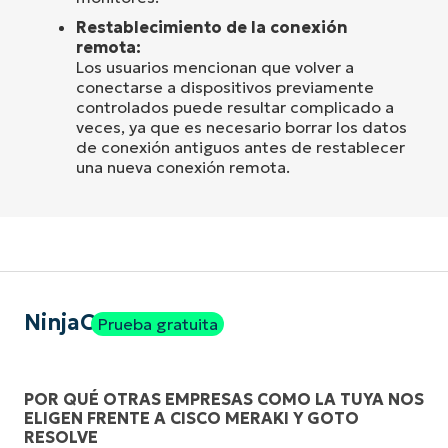
Restablecimiento de la conexión
remota:
Los usuarios mencionan que volver a
conectarse a dispositivos previamente
controlados puede resultar complicado a
veces, ya que es necesario borrar los datos
de conexión antiguos antes de restablecer
una nueva conexión remota.
NinjaOne
Prueba gratuita
POR QUÉ OTRAS EMPRESAS COMO LA TUYA NOS
ELIGEN FRENTE A CISCO MERAKI Y GOTO
RESOLVE