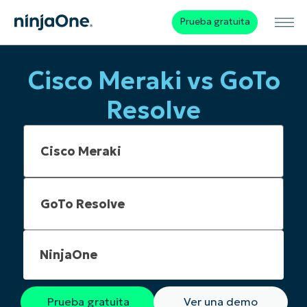
Prueba gratuita
Cisco Meraki vs GoTo
Resolve
NinjaOne
Prueba gratuita
Ver una demo