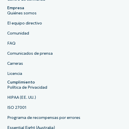
Empresa
Quiénes somos
El equipo directivo
Comunidad
FAQ
Comunicados de prensa
Carreras
Licencia
Cumplimiento
Política de Privacidad
HIPAA (EE. UU.)
ISO 27001
Programa de recompensas por errores
Essential Eight (Australia)