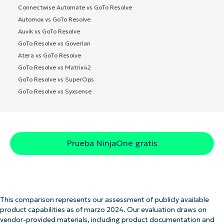
Connectwise Automate vs GoTo Resolve
Automox vs GoTo Resolve
Auvik vs GoTo Resolve
GoTo Resolve vs Goverlan
Atera vs GoTo Resolve
GoTo Resolve vs Matrix42
GoTo Resolve vs SuperOps
GoTo Resolve vs Syxsense
Prueba NinjaOne gratis
This comparison represents our assessment of publicly available
product capabilities as of marzo 2024. Our evaluation draws on
vendor-provided materials, including product documentation and