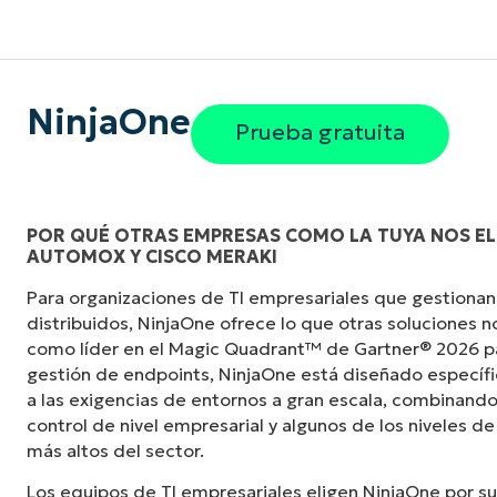
NinjaOne
Prueba gratuita
POR QUÉ OTRAS EMPRESAS COMO LA TUYA NOS EL
AUTOMOX Y CISCO MERAKI
«Antes, necesitaba entre 10 y 15 herramienta
Para organizaciones de TI empresariales que gestionan
NinjaOne logra en una sola interfaz centraliz
distribuidos, NinjaOne ofrece lo que otras soluciones 
mucho más fácil».
como líder en el Magic Quadrant™ de Gartner® 2026 p
gestión de endpoints, NinjaOne está diseñado especí
Ernie Turner
a las exigencias de entornos a gran escala, combinando
Director de TI en
Vetcor
control de nivel empresarial y algunos de los niveles de
más altos del sector.
Los equipos de TI empresariales eligen NinjaOne por su