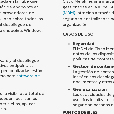
sada en la nube que
Cisco Meraki es una marca
ión de endpoints en
gestionadas en la nube. S
País
os proveedores de
(MDM)
, ofrecida a través
bilidad sobre todos los
seguridad centralizadas pa
el despliegue de
organización.
Company
name*
ara endpoints Windows,
CASOS DE USO
Seguridad
El MDM de Cisco Mera
datos de los dispositi
políticas de contrase
ware y el despliegue
tivos endpoint. La
Gestión de conten
 personalizadas están
La gestión de conten
como para
software de
los técnicos despleg
documentos y otros a
Geolocalización
na visibilidad total de
Las capacidades de g
ueden localizar los
usuarios localizar di
er a ellos, aplicar
seguridad basadas en 
cia.
PUNTOS DÉBILES