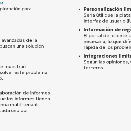
s
:
ploración para
Personalización li
Sería útil que la plat
interfaz de usuario (
Información de reg
El portal del cliente
s avanzadas de la
necesaria, lo que difi
buscan una solución
rápida de los proble
Integraciones limi
Según las opiniones,
ue muestran
terceros.
esolver este problema
o.
laboración de informes
ue los informes tienen
tema multi-tenant
 cada uno por