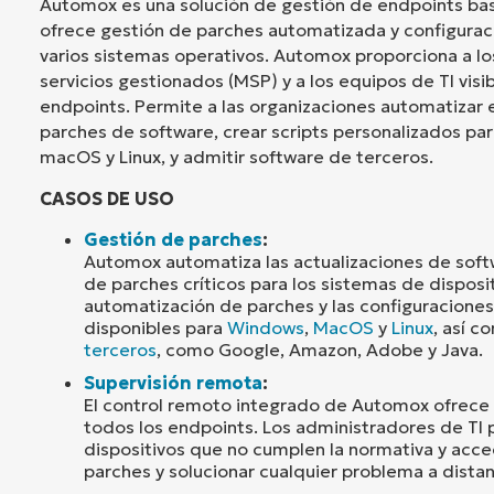
Automox es una solución de gestión de endpoints ba
ofrece gestión de parches automatizada y configurac
varios sistemas operativos. Automox proporciona a l
servicios gestionados (MSP) y a los equipos de TI visi
endpoints. Permite a las organizaciones automatizar 
parches de software, crear scripts personalizados p
macOS y Linux, y admitir software de terceros.
CASOS DE USO
Gestión de parches
:
Automox automatiza las actualizaciones de soft
de parches críticos para los sistemas de disposi
automatización de parches y las configuraciones
disponibles para
Windows
,
MacOS
y
Linux
, así 
terceros
, como Google, Amazon, Adobe y Java.
Supervisión remota
:
El control remoto integrado de Automox ofrece u
todos los endpoints. Los administradores de TI p
dispositivos que no cumplen la normativa y acced
parches y solucionar cualquier problema a distan