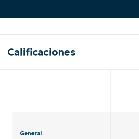
CONTACTO DE VENTAS
MIR
CONTACTO DE VENTAS
CONTACTO DE VENTAS
MIRA UNA 
MIR
CONTACTO DE VENTAS
MIR
PLATAFORMA
Calificaciones
General