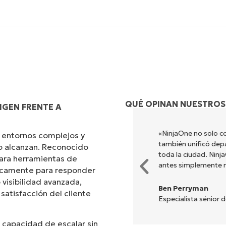
QUÉ OPINAN NUESTROS
IGEN FRENTE A
s diferentes para hacer lo que
«NinjaOne no solo co
 entornos complejos y
ada. NinjaOne hace la vida
también unificó dep
no alcanzan. Reconocido
toda la ciudad. Nin
ara herramientas de
antes simplemente 
ficamente para responder
 visibilidad avanzada,
Ben Perryman
 satisfacción del cliente
Especialista sénior 
 capacidad de escalar sin