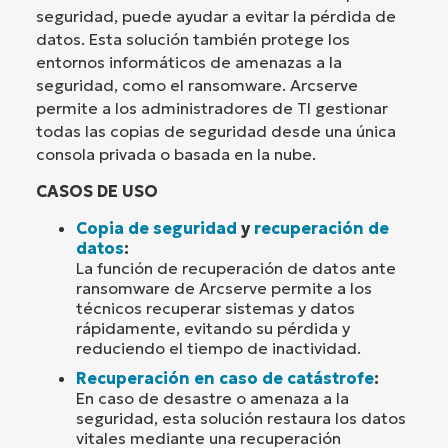
seguridad, puede ayudar a evitar la pérdida de
datos. Esta solución también protege los
entornos informáticos de amenazas a la
seguridad, como el ransomware. Arcserve
permite a los administradores de TI gestionar
todas las copias de seguridad desde una única
consola privada o basada en la nube.
CASOS DE USO
Copia de seguridad
y
recuperación de
datos
:
La función de recuperación de datos ante
ransomware de Arcserve permite a los
técnicos recuperar sistemas y datos
rápidamente, evitando su pérdida y
reduciendo el tiempo de inactividad.
Recuperación en caso de catástrofe
:
En caso de desastre o amenaza a la
seguridad, esta solución restaura los datos
vitales mediante una recuperación