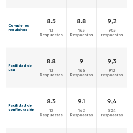
8.5
8.8
9,2
Cumple los
requisitos
13
165
905
Respuestas
Respuestas
respuestas
8.8
9
9,3
Facilidad de
uso
13
166
912
Respuestas
Respuestas
respuestas
8.3
9.1
9,4
Facilidad de
configuración
12
142
804
Respuestas
Respuestas
respuestas