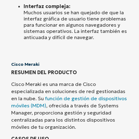
Interfaz compleja:
Muchos usuarios se han quejado de que la
interfaz gráfica de usuario tiene problemas
para funcionar en algunos navegadores y
sistemas operativos. La interfaz también es
anticuada y difícil de navegar.
Cisco Meraki
RESUMEN DEL PRODUCTO
Cisco Meraki es una marca de Cisco
especializada en soluciones de red gestionadas
en la nube. Su
función de gestión de dispositivos
móviles (MDM)
, ofrecida a través de Systems
Manager, proporciona gestión y seguridad
centralizadas para los distintos dispositivos
móviles de tu organización.
CASOS DE USO