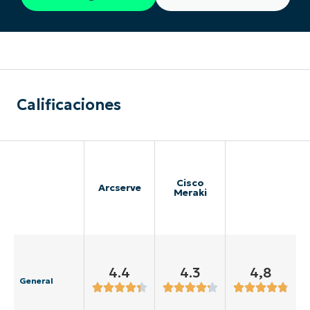
Calificaciones
Cisco
Arcserve
Meraki
4.4
4.3
4,8
General