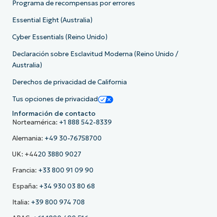
Programa de recompensas por errores
Essential Eight (Australia)
Cyber Essentials (Reino Unido)
Declaración sobre Esclavitud Moderna (Reino Unido /
Australia)
Derechos de privacidad de California
Tus opciones de privacidad
Información de contacto
Norteamérica:
+1 888 542-8339
Alemania:
+49 30-76758700
UK: +44
20 3880 9027
Francia:
+33 800 91 09 90
España:
+34 930 03 80 68
Italia:
+39 800 974 708