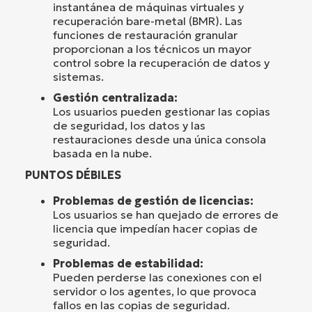
instantánea de máquinas virtuales y
recuperación bare-metal (BMR). Las
funciones de restauración granular
proporcionan a los técnicos un mayor
control sobre la recuperación de datos y
sistemas.
Gestión centralizada:
Los usuarios pueden gestionar las copias
de seguridad, los datos y las
restauraciones desde una única consola
basada en la nube.
PUNTOS DÉBILES
Problemas de gestión de licencias:
Los usuarios se han quejado de errores de
licencia que impedían hacer copias de
seguridad.
Problemas de estabilidad:
Pueden perderse las conexiones con el
servidor o los agentes, lo que provoca
fallos en las copias de seguridad.