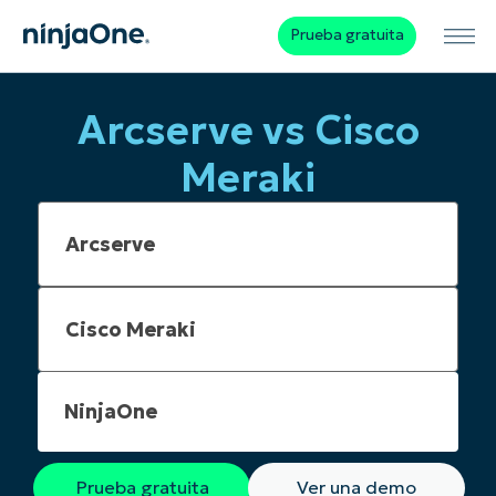
Prueba gratuita
Arcserve vs Cisco
Meraki
NinjaOne
Prueba gratuita
Ver una demo