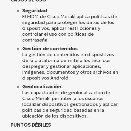
Seguridad
El MDM de Cisco Meraki aplica políticas de
seguridad para proteger los datos de los
dispositivos, aplicar restricciones y
controlar el uso con políticas de
contraseña.
Gestión de contenidos
La gestión de contenidos en dispositivos
de la plataforma permite a los técnicos
desplegar y gestionar aplicaciones,
imágenes, documentos y otros archivos en
dispositivos Android.
Geolocalización
Las capacidades de geolocalización de
Cisco Meraki permiten a los usuarios
localizar dispositivos gestionados y aplicar
políticas de seguridad basadas en la
ubicación de los dispositivos.
PUNTOS DÉBILES