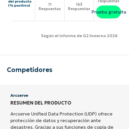
respuestas
del producto
11
163
(% positivo)
Respuestas
Respuestas
Prueba gratuita
Según el informe de G2 Invierno 2026
Competidores
Arcserve
RESUMEN DEL PRODUCTO
Arcserve Unified Data Protection (UDP) ofrece
protección de datos y recuperación ante
desastres. Gracias a sus funciones de copia de