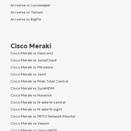
Arcserve vs Lansweeper
Arcserve vs Tanium
Arcserve vs BigFix
Cisco Meraki
Cisco Meraki vs Device42
Cisco Meraki vs JumpCloud
Cisco Meraki vs Miradore
Cisco Meraki vs Jamf
Cisco Meraki vs Moki Total Control
Cisco Meraki vs SureMDM
Cisco Meraki vs Naverisk
Cisco Meraki vs N-able N-central
Cisco Meraki vs N-able N-sight
Cisco Meraki vs PRTG Network Monitor
Cisco Meraki vs Veeam
Cisco Meraki vs SyncroMSP