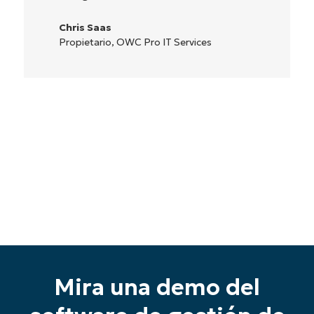
Chris Saas
Propietario, OWC Pro IT Services
Mira una demo del