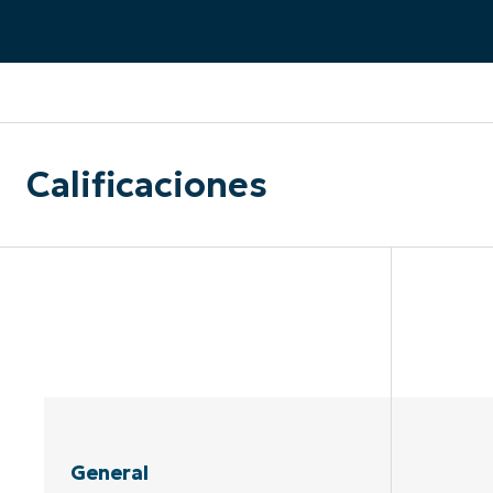
CONTACTO DE VENTAS
MIR
CONTACTO DE VENTAS
CONTACTO DE VENTAS
MIRA UNA 
MIR
CONTACTO DE VENTAS
MIR
PLATAFORMA
Calificaciones
General