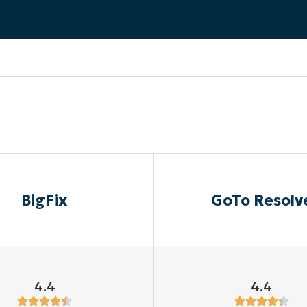
A UNA DEMO
DEMO
A UNA DEMO
RUTA DEL PRODUCTO
A UNA DEMO
BigFix
GoTo Resolv
4.4
4.4