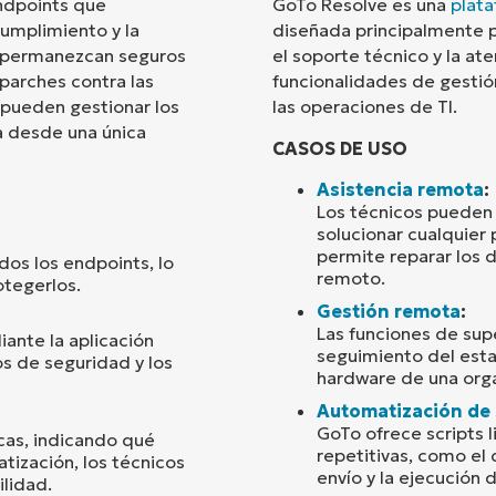
endpoints que
GoTo Resolve es una
plata
cumplimiento y la
diseñada principalmente 
País
ts permanezcan seguros
el soporte técnico y la ate
 parches contra las
funcionalidades de gestió
 pueden gestionar los
las operaciones de TI.
Company
name*
a desde una única
CASOS DE USO
Asistencia remota
:
Los técnicos pueden 
solucionar cualquier
permite reparar los d
odos los endpoints, lo
remoto.
otegerlos.
Gestión remota
:
Las funciones de sup
ante la aplicación
seguimiento del esta
s de seguridad y los
hardware de una orga
Automatización de 
GoTo ofrece scripts l
icas, indicando qué
repetitivas, como el 
tización, los técnicos
envío y la ejecución 
lidad.