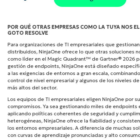
POR QUÉ OTRAS EMPRESAS COMO LA TUYA NOS ELI
GOTO RESOLVE
«Antes, necesitaba entre 10 y 15 herramientas
Para organizaciones de TI empresariales que gestionan
NinjaOne logra en una sola interfaz centraliza
distribuidos, NinjaOne ofrece lo que otras soluciones 
mucho más fácil».
como líder en el Magic Quadrant™ de Gartner® 2026 p
gestión de endpoints, NinjaOne está diseñado especí
Ernie Turner
a las exigencias de entornos a gran escala, combinando
Director de TI en
Vetcor
control de nivel empresarial y algunos de los niveles de
más altos del sector.
Los equipos de TI empresariales eligen NinjaOne por su
compromisos. Ya sea gestionando miles de endpoints e
aplicando políticas coherentes de seguridad y cumplim
heterogéneas, NinjaOne ofrece la fiabilidad y consiste
los entornos empresariales. A diferencia de muchas s
con curvas de aprendizaje pronunciadas y alto consumo