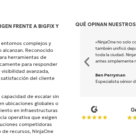
QUÉ OPINAN NUESTROS
GEN FRENTE A BIGFIX Y
 diferentes para hacer lo que
«NinjaOne no solo cons
 entornos complejos y
da. NinjaOne hace la vida
también unificó depar
no alcanzan. Reconocido
toda la ciudad. Ninja
ara herramientas de
antes simplemente no
ficamente para responder
 visibilidad avanzada,
Ben Perryman
 satisfacción del cliente
Especialista sénior de
 capacidad de escalar sin
n ubicaciones globales o
iento en infraestructuras
ncia operativa que exigen
oluciones competidoras
 de recursos, NinjaOne