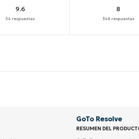
9.6
8
54 respuestas
346 respuestas
Comienza tu prueba de 14 días
idad de tarjeta de crédito, acceso completo a todas las 
First
and
last
name*
Business
email*
GoTo Resolve
RESUMEN DEL PRODUCT
Phone
number*