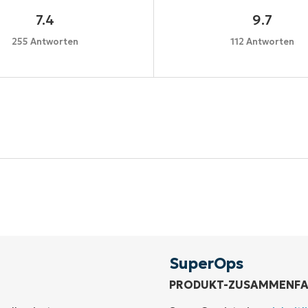
7.4
9.7
255 Antworten
112 Antworten
Starten Sie Ihre 14-tägige Testversion
e Kreditkarte erforderlich, voller Zugriff auf alle Funkt
First
and
last
name*
Business
email*
SuperOps
PRODUKT-ZUSAMMENF
Phone
number*