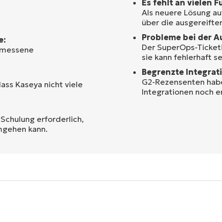
Es fehlt an vielen 
Als neuere Lösung au
über die ausgereifte
Probleme bei der A
e:
Der SuperOps-Ticketi
gemessene
sie kann fehlerhaft se
Begrenzte Integrat
G2-Rezensenten haben
ass Kaseya nicht viele
Integrationen noch e
Schulung erforderlich,
mgehen kann.