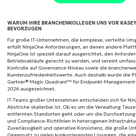
WARUM IHRE BRANCHENKOLLEGEN UNS VOR KASEY
BEVORZUGEN
„Früher brauchte ich 10-15 verschiedene To
Für große IT-Unternehmen, die komplexe, verteilte Um
NinjaOne mit seiner zentralisierten Benutzer
erfüllt NinjaOne Anforderungen, an denen andere Platt
NinjaOne macht das Leben so viel leichter.“
NinjaOne ist speziell darauf ausgerichtet, den Anford
Betriebsabläufe gerecht zu werden, und vereint umfas
Ernie Turner
Kontrolle auf Governance-Niveau sowie die branchenwe
Director of IT,
Vetcor
Kundenzufriedenheitswerte. Auch deshalb wurde die Pl
Gartner® Magic Quadrant™ für Endpunkt-Management-L
2026 ausgezeichnet.
IT-Teams großer Unternehmen entscheiden sich für Nin
Abstriche skalierbar ist. Ob es um die Verwaltung Taus
entfernten Standorten geht oder um die Durchsetzung 
und Compliance-Richtlinien in heterogenen Infrastruktu
Zuverlässigkeit und operative Konsistenz, die große U
Gegensatz zu vielen konkurrierenden Lösungen, die eine