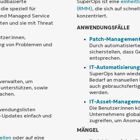
oudbasierte
SuperOps ist eine
einheit
ie speziell für
(RMM)
, die sich auf schn
Land
s und Managed Service
konzentriert.
ten und sie mit Threat
ANWENDUNGSFÄLLE
Company
name*
tzer:innen,
Patch-Managemen
ung von Problemen und
Durch automatisiert
sicherstellen, dass 
entsprechen.
IT-Automatisierung
SuperOps kann wiede
Bedarf an manuellen E
verwalten, um
auch gebrauchsfertig
unterstützen, sowie
werden.
achen.
IT-Asset-Managem
Die Benutzer:innen 
wendungslisten
Unternehmens global
-Updates einfach und
zugreifen, um Anoma
MÄNGEL
ellen
oder auf eine