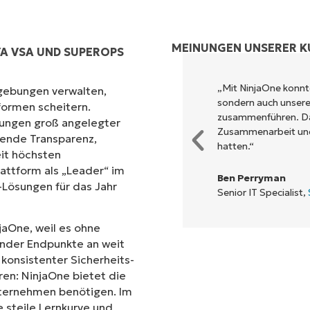
MEINUNGEN UNSERER 
A VSA UND SUPEROPS
ols, um das auszuführen, was
„Mit NinjaOne konnte
gebungen verwalten,
oberfläche leisten kann.
sondern auch unsere 
formen scheitern.
zusammenführen. Da
erungen groß angelegter
Zusammenarbeit und 
sende Transparenz,
hatten.“
it höchsten
attform als „Leader“ im
Ben Perryman
ösungen für das Jahr
Senior IT Specialist,
jaOne, weil es ohne
ender Endpunkte an weit
konsistenter Sicherheits-
ren: NinjaOne bietet die
nternehmen benötigen. Im
 steile Lernkurve und