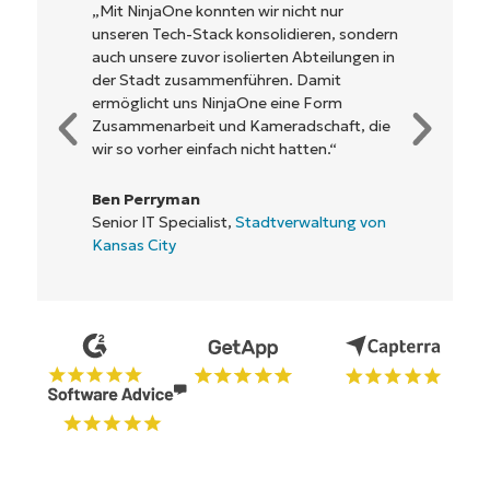
First
 konnten wir nicht nur
„NinjaOne ermöglicht
and
Stack konsolidieren, sondern
Unternehmen sowie d
last
uvor isolierten Abteilungen in
Betreibern, mit denen 
name*
Business
sammenführen. Damit
zusammenarbeiten, ei
email*
ns NinjaOne eine Form
Rentabilität. Das ist fü
it und Kameradschaft, die
Geschäft.“
Phone
einfach nicht hatten.“
number*
Rory McCune
an
IT Director,
Flash
Land
ialist,
Stadtverwaltung von
Company
name*