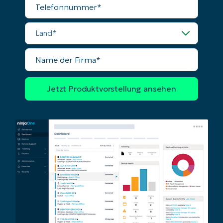
Land
Name
der
Firma