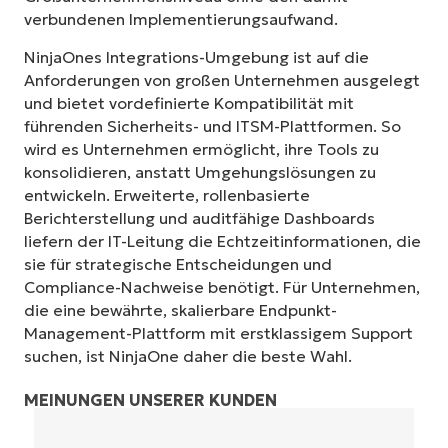
verbundenen Implementierungsaufwand.
NinjaOnes Integrations-Umgebung ist auf die
Anforderungen von großen Unternehmen ausgelegt
und bietet vordefinierte Kompatibilität mit
führenden Sicherheits- und ITSM-Plattformen. So
wird es Unternehmen ermöglicht, ihre Tools zu
konsolidieren, anstatt Umgehungslösungen zu
entwickeln. Erweiterte, rollenbasierte
Berichterstellung und auditfähige Dashboards
liefern der IT-Leitung die Echtzeitinformationen, die
sie für strategische Entscheidungen und
Compliance-Nachweise benötigt. Für Unternehmen,
die eine bewährte, skalierbare Endpunkt-
Management-Plattform mit erstklassigem Support
suchen, ist NinjaOne daher die beste Wahl.
Starten Sie Ihre 14-tägige
Testversion
MEINUNGEN UNSERER KUNDEN
Keine Kreditkarte erforderlich, voller Zugriff auf
alle Funktionen