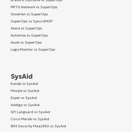
PRTG Network vs SuperOps
Goverlan vs SuperOps
SuperOps vs SyncroMSP
Atera vs SuperOps
Automox vs SuperOps
Auvik vs SuperOps
LogicMonitor vs SuperOps
SysAid
Kandji vs SysAid
Mosyle vs SysAid
Esper vs SysAid
Addigy vs SysAid
GFI Languard vs SysAid
Cisco Meraki vs SysAid
IBM Security Maas360 vs SysAid