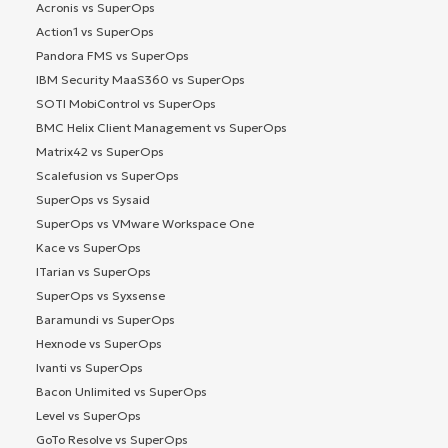
Acronis vs SuperOps
Action1 vs SuperOps
Pandora FMS vs SuperOps
IBM Security MaaS360 vs SuperOps
SOTI MobiControl vs SuperOps
BMC Helix Client Management vs SuperOps
Matrix42 vs SuperOps
Scalefusion vs SuperOps
SuperOps vs Sysaid
SuperOps vs VMware Workspace One
Kace vs SuperOps
ITarian vs SuperOps
SuperOps vs Syxsense
Baramundi vs SuperOps
Hexnode vs SuperOps
Ivanti vs SuperOps
Bacon Unlimited vs SuperOps
Level vs SuperOps
GoTo Resolve vs SuperOps