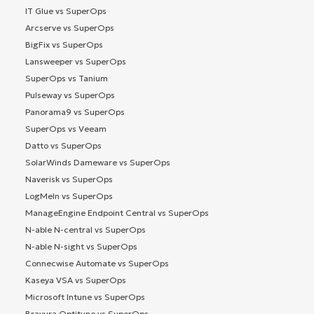
IT Glue vs SuperOps
Arcserve vs SuperOps
BigFix vs SuperOps
Lansweeper vs SuperOps
SuperOps vs Tanium
Pulseway vs SuperOps
Panorama9 vs SuperOps
SuperOps vs Veeam
Datto vs SuperOps
SolarWinds Dameware vs SuperOps
Naverisk vs SuperOps
LogMeIn vs SuperOps
ManageEngine Endpoint Central vs SuperOps
N-able N-central vs SuperOps
N-able N-sight vs SuperOps
Connecwise Automate vs SuperOps
Kaseya VSA vs SuperOps
Microsoft Intune vs SuperOps
Bravura Optitune vs SuperOps