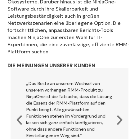
Ökosysteme. Darüber hinaus ist die NinjaOne-
Software durch ihre Skalierbarkeit und
Leistungsbeständigkeit auch in großen
Netzwerkszenarien eine überlegene Option. Die
fortschrittlichen, anpassbaren Berichts-Tools
machen NinjaOne zur ersten Wahl für IT-
Expert:innen, die eine zuverlässige, effiziente RMM-
Plattform suchen.
DIE MEINUNGEN UNSERER KUNDEN
 Beste an unserem Wechsel von
NinjaOne ist 
rem vorherigen RMM-Produkt zu
und kombinier
aOne ist die Tatsache, dass die Lösung
leistungsstar
Essenz der RMM-Plattform auf den
Es muss nicht
t bringt. Alle gewünschten
werden und ve
tionen stehen im Vordergrund und
Steuerung. Al
en sich ganz einfach konfigurieren,
klar beschrie
 dass andere Funktionen und
die Benutzerob
tellungen im Weg sind.“
bedienen.