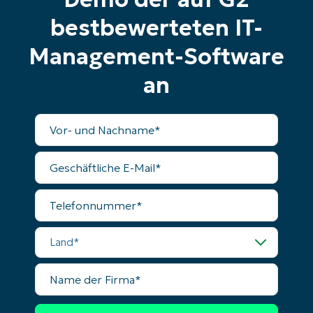
Phone
bestbewerteten IT-
number*
Management-Software
Land
an
Company
name*
Vollständiger
Name
Geschäftliche
E-
Mail
Telefonnummer
Land
Name
der
Firma