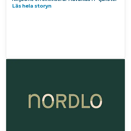
Läs hela storyn