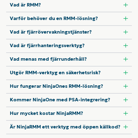
Vad är RMM?
Varför behöver du en RMM-lösning?
Vad är fjärrövervakningstjänster?
Vad är fjärrhanteringsverktyg?
Vad menas med fjärrunderhåll?
Utgör RMM-verktyg en säkerhetsrisk?
Hur fungerar NinjaOnes RMM-lösning?
Kommer NinjaOne med PSA-integrering?
Hur mycket kostar NinjaRMM?
Är NinjaRMM ett verktyg med öppen källkod?