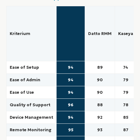
Kriterium
Datto RMM
Kaseya
Ease of Setup
94
89
74
Ease of Admin
94
90
79
Ease of Use
94
90
79
Quality of Support
96
88
78
Device Management
94
92
85
Remote Monitoring
95
93
87