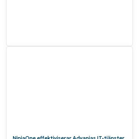
NinjaOne effektiviserar Advanias IT-tjänster