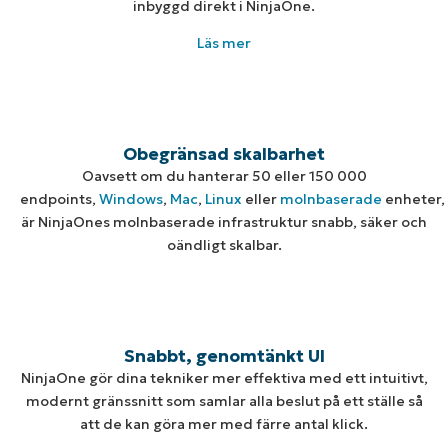
inbyggd direkt i NinjaOne.
Läs mer
Obegränsad skalbarhet
Oavsett om du hanterar 50 eller 150 000
endpoints,
Windows
,
Mac
,
Linux
eller
molnbaserade
enheter,
är NinjaOnes molnbaserade infrastruktur snabb, säker och
oändligt skalbar.
Snabbt, genomtänkt UI
NinjaOne gör dina tekniker mer effektiva med ett intuitivt,
modernt gränssnitt som samlar alla beslut på ett ställe så
att de kan göra mer med färre antal klick.