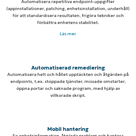
Automatisera repetitiva endpoint-uppgifter
(appinstallationer, patching, enhetsinstallation, underhåll)
för att standardisera resultaten, frigöra tekniker och
förbättra enhetens stabilitet.
Läs mer
Automatiserad remediering
Automatisera helt och hållet upptäckten och åtgärden på
endpoints, t.ex. stoppade tjänster, missade omstarter,
öppna portar och saknade program, med hjälp av
villkorade skript.
Mobil hantering
Se enhetsinformation, åtgärda problem och hantera