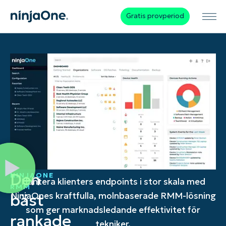
Gratis provperiod
Den
NINJAONE
Hantera klienters endpoints i stor skala med
RMM
bäst
NinjaOnes kraftfulla, molnbaserade RMM-lösning
som ger marknadsledande effektivitet för
rankade
tekniker.