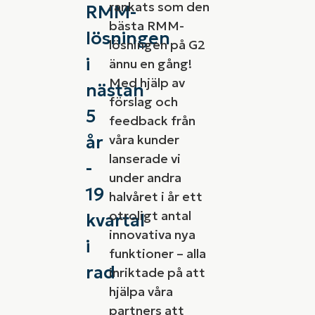
rankats som den
RMM-
bästa RMM-
lösningen
lösningen på G2
i
ännu en gång!
Med hjälp av
nästan
förslag och
5
feedback från
år
våra kunder
lanserade vi
-
under andra
19
halvåret i år ett
otroligt antal
kvartal
innovativa nya
i
funktioner – alla
rad
inriktade på att
hjälpa våra
partners att