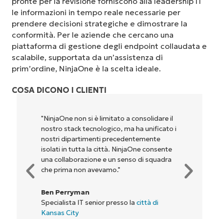
pronte per la revisione forniscono alla leadership IT
le informazioni in tempo reale necessarie per
prendere decisioni strategiche e dimostrare la
conformità. Per le aziende che cercano una
piattaforma di gestione degli endpoint collaudata e
scalabile, supportata da un’assistenza di
prim’ordine, NinjaOne è la scelta ideale.
COSA DICONO I CLIENTI
"NinjaOne permette alla nostra azienda, ai
proprietari e agli operatori con cui
lavoriamo, di essere più redditizi. È un
vantaggio per tutti."
Rory McCune
Direttore IT presso
Flash