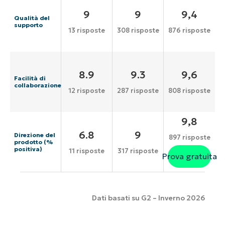
9
9
9,4
Qualità del
supporto
13 risposte
308 risposte
876 risposte
8.9
9.3
9,6
Facilità di
collaborazione
12 risposte
287 risposte
808 risposte
9,8
6.8
9
Direzione del
897 risposte
prodotto (%
positiva)
11 risposte
317 risposte
Prova gratuita
Dati basati su G2 – Inverno 2026