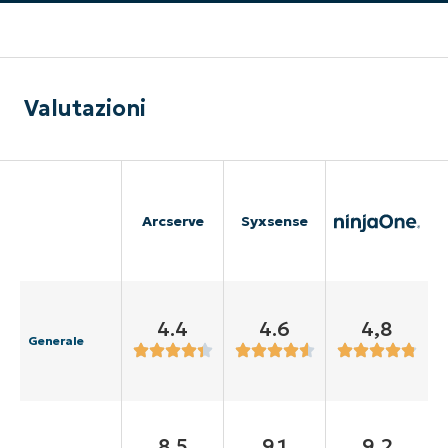
Valutazioni
Arcserve
Syxsense
4.4
4.6
4,8
Generale
8.5
9.1
9,2