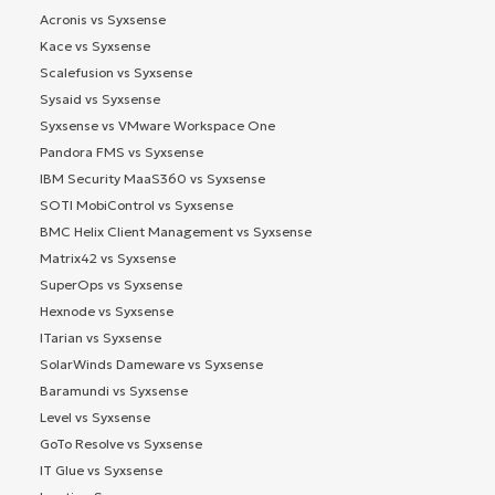
Acronis vs Syxsense
Kace vs Syxsense
Scalefusion vs Syxsense
Sysaid vs Syxsense
Syxsense vs VMware Workspace One
Pandora FMS vs Syxsense
IBM Security MaaS360 vs Syxsense
SOTI MobiControl vs Syxsense
BMC Helix Client Management vs Syxsense
Matrix42 vs Syxsense
SuperOps vs Syxsense
Hexnode vs Syxsense
ITarian vs Syxsense
SolarWinds Dameware vs Syxsense
Baramundi vs Syxsense
Level vs Syxsense
GoTo Resolve vs Syxsense
IT Glue vs Syxsense