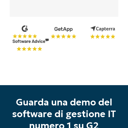
Guarda una demo del
software di gestione IT
Inizia la tua prova di 14 giorni
numero 1 su G2