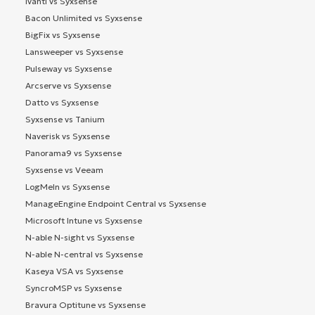
Ivanti vs Syxsense
Bacon Unlimited vs Syxsense
BigFix vs Syxsense
Lansweeper vs Syxsense
Pulseway vs Syxsense
Arcserve vs Syxsense
Datto vs Syxsense
Syxsense vs Tanium
Naverisk vs Syxsense
Panorama9 vs Syxsense
Syxsense vs Veeam
LogMeIn vs Syxsense
ManageEngine Endpoint Central vs Syxsense
Microsoft Intune vs Syxsense
N-able N-sight vs Syxsense
N-able N-central vs Syxsense
Kaseya VSA vs Syxsense
SyncroMSP vs Syxsense
Bravura Optitune vs Syxsense