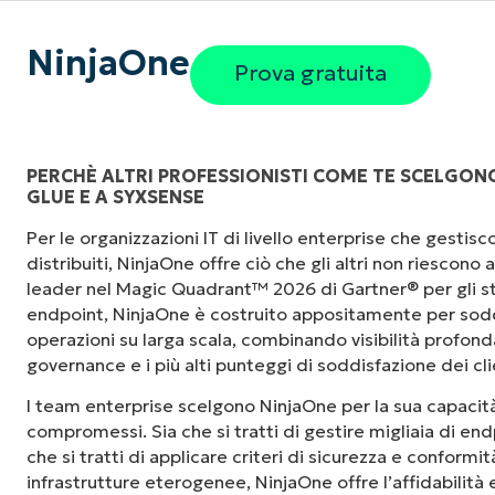
NinjaOne
Prova gratuita
PERCHÈ ALTRI PROFESSIONISTI COME TE SCELGONO
GLUE E A SYXSENSE
"Prima avevo bisogno di 10-15 strumenti dive
Per le organizzazioni IT di livello enterprise che gesti
NinjaOne fa nella sua interfaccia centralizza
distribuiti, NinjaOne offre ciò che gli altri non riescono
le nostre giornate lavorative."
leader nel Magic Quadrant™ 2026 di Gartner® per gli st
endpoint, NinjaOne è costruito appositamente per sodd
Ernie Turner
operazioni su larga scala, combinando visibilità profonda,
Direttore IT di
Vetcor
governance e i più alti punteggi di soddisfazione dei cli
I team enterprise scelgono NinjaOne per la sua capacità
compromessi. Sia che si tratti di gestire migliaia di endp
che si tratti di applicare criteri di sicurezza e conformi
infrastrutture eterogenee, NinjaOne offre l’affidabilità