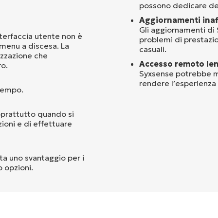
possono dedicare del
Aggiornamenti inaff
Gli aggiornamenti d
nterfaccia utente non è
problemi di prestazio
 menu a discesa. La
casuali.
izzazione che
Accesso remoto len
ro.
Syxsense potrebbe mi
rendere l’esperienza 
 tempo.
soprattutto quando si
ioni e di effettuare
nta uno svantaggio per i
o opzioni.