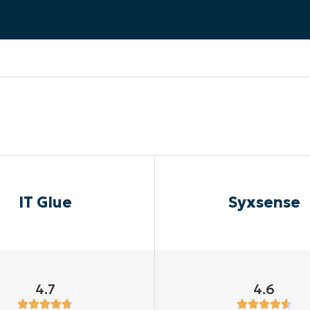
UARDA UNA DEMO
UARDA UNA DEMO
 UNA DEMO
UARDA UNA DEMO
ROADMAP DEI PRODOTTI
IT Glue
Syxsense
4.7
4.6