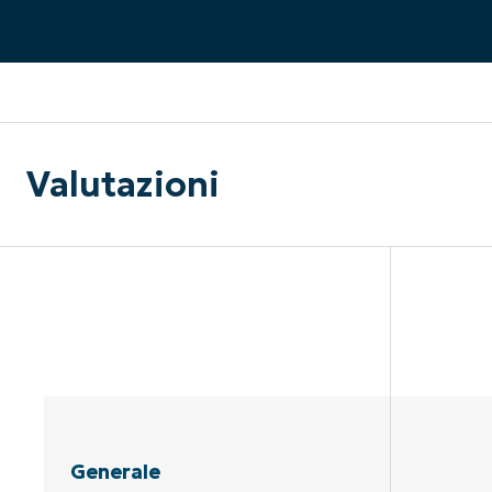
CONTATTO COMMERCIALE
G
CONTATTO COMMERCIALE
G
CONTATTO COMMERCIALE
CONTATTO COMMERCIALE
GUARDA
G
PIATTAFORMA
Valutazioni
Generale