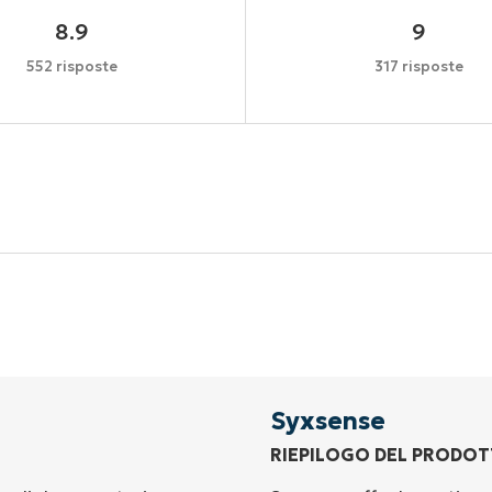
8.9
9
552 risposte
317 risposte
Inizia la tua prova di 14 giorni
arta di credito richiesta, accesso completo a tutte le fu
First
and
last
name*
Business
email*
Syxsense
RIEPILOGO DEL PRODO
Phone
number*