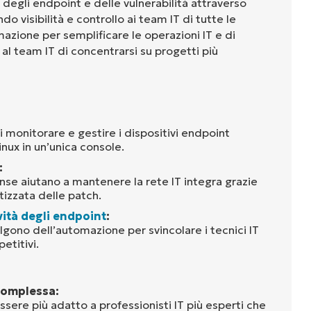
 degli endpoint e delle vulnerabilità attraverso
o visibilità e controllo ai team IT di tutte le
mazione per semplificare le operazioni IT e di
al team IT di concentrarsi su progetti più
monitorare e gestire i dispositivi endpoint
ux in un’unica console.
:
ense aiutano a mantenere la rete IT integra grazie
izzata delle patch.
vità degli endpoint
:
algono dell’automazione per svincolare i tecnici IT
etitivi.
complessa:
ere più adatto a professionisti IT più esperti che