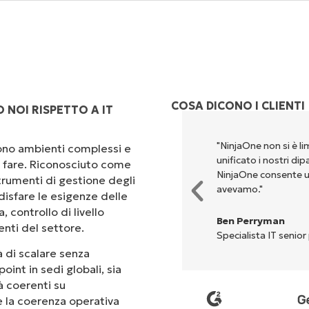
COSA DICONO I CLIENTI
 NOI RISPETTO A IT
rsi per eseguire ciò che
"NinjaOne non si è li
scono ambienti complessi e
ta. NinjaOne semplifica davvero
unificato i nostri di
 a fare. Riconosciuto come
NinjaOne consente u
rumenti di gestione degli
avevamo."
isfare le esigenze delle
 controllo di livello
Ben Perryman
enti del settore.
Specialista IT senior
 di scalare senza
oint in sedi globali, sia
tà coerenti su
 e la coerenza operativa