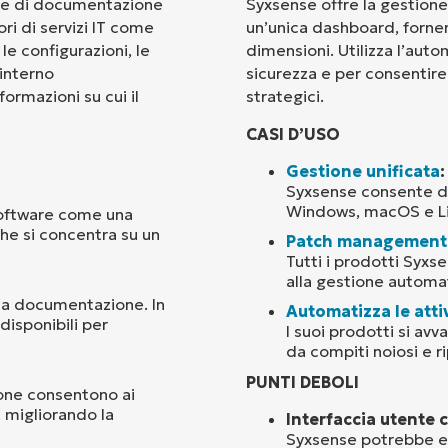
nte di documentazione
Syxsense offre la gestione
ori di servizi IT come
un’unica dashboard, fornend
Paese
 le configurazioni, le
dimensioni. Utilizza l’auto
’interno
sicurezza e per consentire 
formazioni su cui il
strategici.
Company
name*
CASI D’USO
Gestione unificata
:
Syxsense consente di 
Windows, macOS e Lin
software come una
he si concentra su un
Patch management
Tutti i prodotti Syxs
alla gestione automat
ella documentazione. In
Automatizza le atti
isponibili per
I suoi prodotti si avv
da compiti noiosi e rip
PUNTI DEBOLI
azione consentono ai
, migliorando la
Interfaccia utente 
Syxsense potrebbe ess