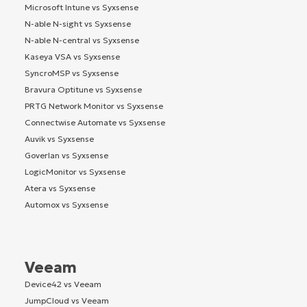
Microsoft Intune vs Syxsense
N-able N-sight vs Syxsense
N-able N-central vs Syxsense
Kaseya VSA vs Syxsense
SyncroMSP vs Syxsense
Bravura Optitune vs Syxsense
PRTG Network Monitor vs Syxsense
Connectwise Automate vs Syxsense
Auvik vs Syxsense
Goverlan vs Syxsense
LogicMonitor vs Syxsense
Atera vs Syxsense
Automox vs Syxsense
Veeam
Device42 vs Veeam
JumpCloud vs Veeam