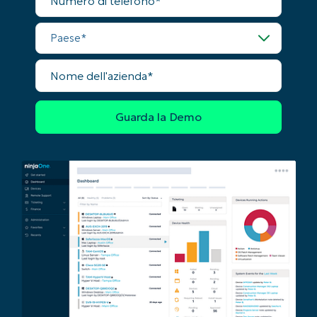
di
name*
telefono
Business
Paese
email*
Phone
Nome
number*
dell'azienda
Paese
Company
name*