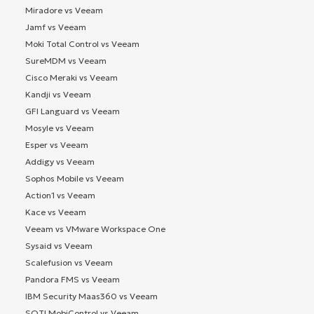
Miradore vs Veeam
Jamf vs Veeam
Moki Total Control vs Veeam
SureMDM vs Veeam
Cisco Meraki vs Veeam
Kandji vs Veeam
GFI Languard vs Veeam
Mosyle vs Veeam
Esper vs Veeam
Addigy vs Veeam
Sophos Mobile vs Veeam
Action1 vs Veeam
Kace vs Veeam
Veeam vs VMware Workspace One
Sysaid vs Veeam
Scalefusion vs Veeam
Pandora FMS vs Veeam
IBM Security Maas360 vs Veeam
SOTI MobiControl vs Veeam