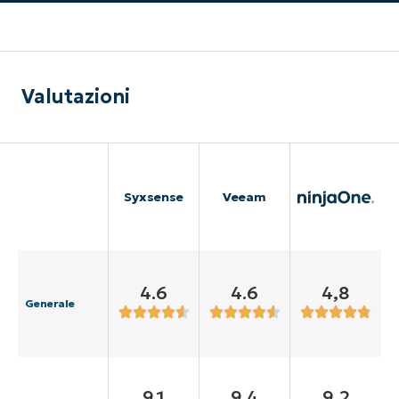
Valutazioni
Syxsense
Veeam
4.6
4.6
4,8
Generale
9.1
9.4
9,2