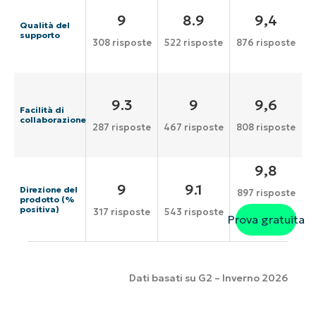
9
8.9
9,4
Qualità del
supporto
308 risposte
522 risposte
876 risposte
9.3
9
9,6
Facilità di
collaborazione
287 risposte
467 risposte
808 risposte
9,8
9
9.1
Direzione del
897 risposte
prodotto (%
positiva)
317 risposte
543 risposte
Prova gratuita
Dati basati su G2 – Inverno 2026