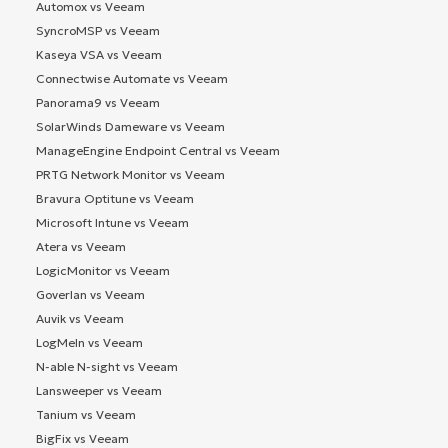
Automox vs Veeam
SyncroMSP vs Veeam
Kaseya VSA vs Veeam
Connectwise Automate vs Veeam
Panorama9 vs Veeam
SolarWinds Dameware vs Veeam
ManageEngine Endpoint Central vs Veeam
PRTG Network Monitor vs Veeam
Bravura Optitune vs Veeam
Microsoft Intune vs Veeam
Atera vs Veeam
LogicMonitor vs Veeam
Goverlan vs Veeam
Auvik vs Veeam
LogMeIn vs Veeam
N-able N-sight vs Veeam
Lansweeper vs Veeam
Tanium vs Veeam
BigFix vs Veeam