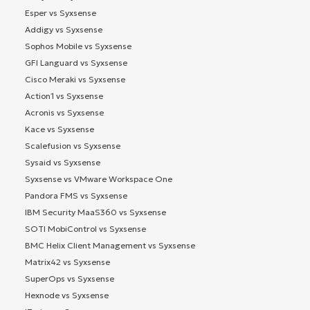
Esper vs Syxsense
Addigy vs Syxsense
Sophos Mobile vs Syxsense
GFI Languard vs Syxsense
Cisco Meraki vs Syxsense
Action1 vs Syxsense
Acronis vs Syxsense
Kace vs Syxsense
Scalefusion vs Syxsense
Sysaid vs Syxsense
Syxsense vs VMware Workspace One
Pandora FMS vs Syxsense
IBM Security MaaS360 vs Syxsense
SOTI MobiControl vs Syxsense
BMC Helix Client Management vs Syxsense
Matrix42 vs Syxsense
SuperOps vs Syxsense
Hexnode vs Syxsense