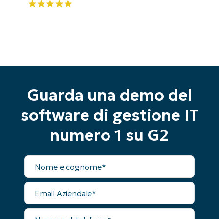
Guarda una demo del
software di gestione IT
numero 1 su G2
Nome
completo
Inizia la tua prova di 14 giorni
Nessuna carta di credito richiesta, accesso
Email
completo a tutte le funzionalità
Aziendale
First
and
Numero
last