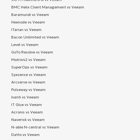
BMC Helix Client Management vs Veeam
Baramundi vs Veeam
Hexnode vs Veeam
ITarian vs Veeam
Bacon Unlimited vs Veeam
Level vs Veeam
GoTo Resolve vs Veeam
Matrix42 vs Veeam
SuperOps vs Veeam
Syxsense vs Veeam
Arcserve vs Veeam
Pulseway vs Veeam
Ivanti vs Veeam
IT Glue vs Veeam
Acronis vs Veeam
Naverisk vs Veeam
N-able N-central vs Veeam
Datto vs Veeam