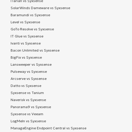
ITarian vs Syxsense
SolarWinds Dameware vs Syxsense
Baramundi vs Syxsense
Level vs Syxsense
GoTo Resolve vs Syxsense
IT Glue vs Syxsense
Ivanti vs Syxsense
Bacon Unlimited vs Syxsense
BigFix vs Syxsense
Lansweeper vs Syxsense
Pulseway vs Syxsense
Arcserve vs Syxsense
Datto vs Syxsense
Syxsense vs Tanium
Naverisk vs Syxsense
Panorama9 vs Syxsense
Syxsense vs Veeam
LogMeIn vs Syxsense
ManageEngine Endpoint Central vs Syxsense