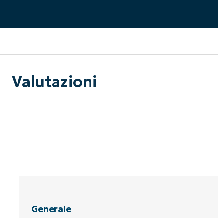
CONTATTO COMMERCIALE
G
CONTATTO COMMERCIALE
G
CONTATTO COMMERCIALE
CONTATTO COMMERCIALE
GUARDA
G
PIATTAFORMA
Valutazioni
Generale