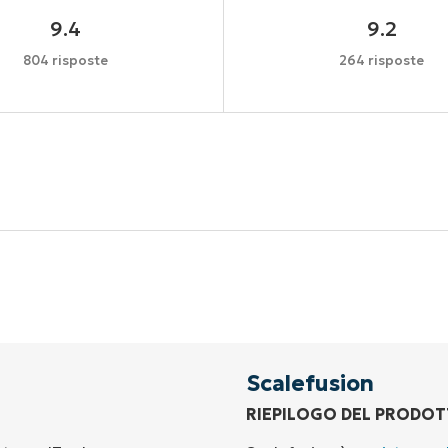
9.4
9.2
804 risposte
264 risposte
Inizia la tua prova di 14 giorni
arta di credito richiesta, accesso completo a tutte le fu
First
and
last
name*
Business
email*
Scalefusion
RIEPILOGO DEL PRODO
Phone
number*