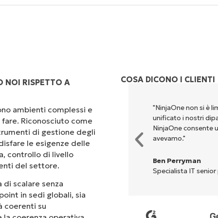
COSA DICONO I CLIENTI
 NOI RISPETTO A
rsi per eseguire ciò che
"NinjaOne non si è li
scono ambienti complessi e
ta. NinjaOne semplifica davvero
unificato i nostri di
 a fare. Riconosciuto come
NinjaOne consente u
rumenti di gestione degli
avevamo."
isfare le esigenze delle
 controllo di livello
Ben Perryman
enti del settore.
Specialista IT senior
 di scalare senza
oint in sedi globali, sia
tà coerenti su
 e la coerenza operativa