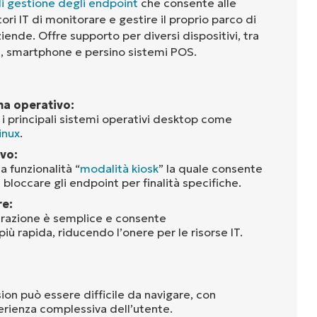
i gestione degli endpoint
che consente alle
ri IT di monitorare e gestire il proprio parco di
aziende. Offre supporto per diversi dispositivi, tra
t, smartphone e persino sistemi POS.
ma operativo:
i principali sistemi operativi desktop come
inux
.
ivo:
a funzionalità “
modalità kiosk
” la quale consente
 bloccare gli endpoint per finalità specifiche.
re:
gurazione è semplice e consente
ù rapida, riducendo l’onere per le risorse IT.
ion può essere difficile da navigare, con
perienza complessiva dell’utente.