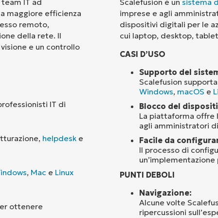
 team IT ad
Scalefusion è un
sistema d
una maggiore efficienza
imprese e agli amministrato
Paese
cesso remoto,
dispositivi digitali per le 
ne della rete. Il
cui laptop, desktop, table
visione e un controllo
Company
CASI D’USO
name*
Supporto del siste
Scalefusion supporta 
Windows
,
macOS
e
L
ofessionisti IT di
Blocco del disposit
La piattaforma offre l
agli amministratori di
tturazione,
helpdesk
e
Facile da configura
Il processo di confi
un’implementazione pi
indows
,
Mac
e
Linux
PUNTI DEBOLI
Navigazione:
Alcune volte Scalefus
per ottenere
ripercussioni sull’es