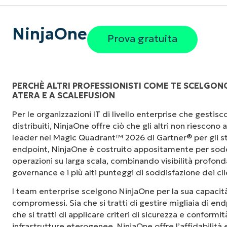
NinjaOne
Prova gratuita
PERCHÈ ALTRI PROFESSIONISTI COME TE SCELGONO
ATERA E A SCALEFUSION
"Prima avevo bisogno di 10-15 strumenti dive
Per le organizzazioni IT di livello enterprise che gesti
NinjaOne fa nella sua interfaccia centralizza
distribuiti, NinjaOne offre ciò che gli altri non riescono
le nostre giornate lavorative."
leader nel Magic Quadrant™ 2026 di Gartner® per gli st
endpoint, NinjaOne è costruito appositamente per sodd
Ernie Turner
operazioni su larga scala, combinando visibilità profonda,
Direttore IT di
Vetcor
governance e i più alti punteggi di soddisfazione dei cli
I team enterprise scelgono NinjaOne per la sua capacità
compromessi. Sia che si tratti di gestire migliaia di endp
che si tratti di applicare criteri di sicurezza e conformi
infrastrutture eterogenee, NinjaOne offre l’affidabilità