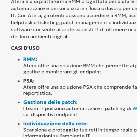
Atera è una piattaforma RMM progettata per aiutare i
automatizzare e personalizzare i flussi di lavoro per 
IT. Con Atera, gli utenti possono accedere a RMM, ac
helpdesk e ticketing, patch management e individuazio
software consente ai professionisti IT di ottenere una 
dei loro ambienti digitali.
CASI D’USO
RMM
:
Atera offre una soluzione RMM che permette ai pr
gestire e monitorare gli endpoint.
PSA:
Atera offre una soluzione PSA che comprende fa
reportistica.
Gestione delle patch
:
I team IT possono automatizzare il patching di
W
sui dispositivi endpoint.
Individuazione della rete
:
Scansiona e proteggi le tue reti in tempo reale 
informazioni sull’ambiente IT.