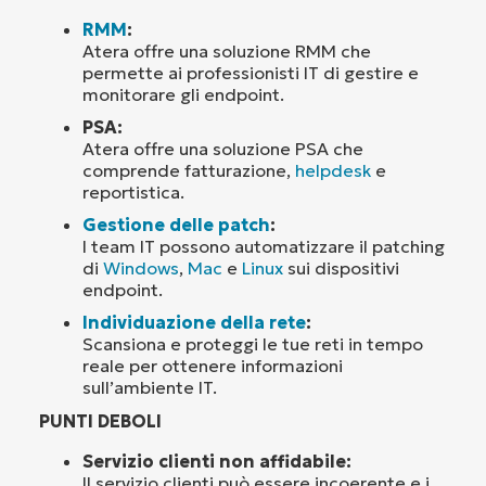
RMM
:
Atera offre una soluzione RMM che
permette ai professionisti IT di gestire e
monitorare gli endpoint.
PSA:
Atera offre una soluzione PSA che
comprende fatturazione,
helpdesk
e
reportistica.
Gestione delle patch
:
I team IT possono automatizzare il patching
di
Windows
,
Mac
e
Linux
sui dispositivi
endpoint.
Individuazione della rete
:
Scansiona e proteggi le tue reti in tempo
reale per ottenere informazioni
sull’ambiente IT.
PUNTI DEBOLI
Servizio clienti non affidabile:
Il servizio clienti può essere incoerente e i