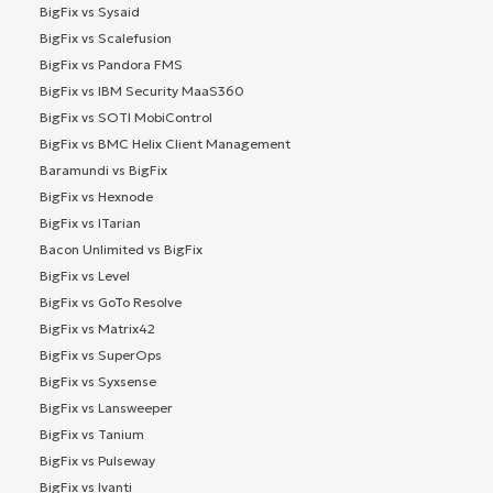
BigFix vs Sysaid
BigFix vs Scalefusion
BigFix vs Pandora FMS
BigFix vs IBM Security MaaS360
BigFix vs SOTI MobiControl
BigFix vs BMC Helix Client Management
Baramundi vs BigFix
BigFix vs Hexnode
BigFix vs ITarian
Bacon Unlimited vs BigFix
BigFix vs Level
BigFix vs GoTo Resolve
BigFix vs Matrix42
BigFix vs SuperOps
BigFix vs Syxsense
BigFix vs Lansweeper
BigFix vs Tanium
BigFix vs Pulseway
BigFix vs Ivanti