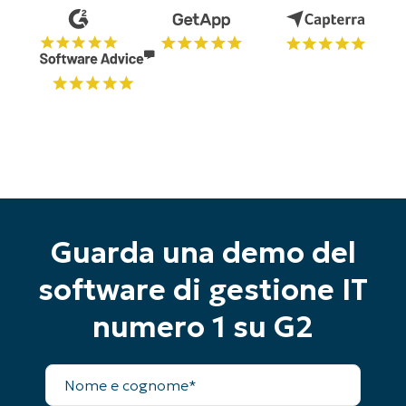
Guarda una demo del
software di gestione IT
numero 1 su G2
Inizia la tua prova di 14 giorni
Nome
Nessuna carta di credito richiesta, accesso
completo
completo a tutte le funzionalità