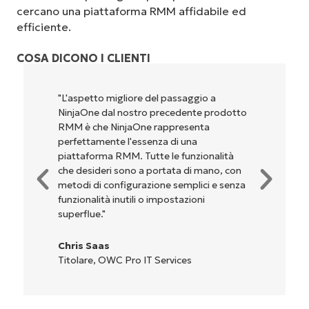
cercano una piattaforma RMM affidabile ed
efficiente.
COSA DICONO I CLIENTI
"NinjaOne è incredibilmente facile da usare,
perché unisce un’interfaccia fluida a
potenti funzionalità di back-end. La
configurazione e la gestione
dell'interfaccia non sono affatto
complicate. Tutte le opzioni e gli strumenti
sono indicati chiaramente e sono intuitivi, e
l'interfaccia è davvero facile da usare."
Ryan Reiffenberger
Reiffenberger.NET Technology Solutions