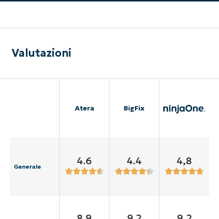
Valutazioni
Atera
BigFix
4.6
4.4
4,8
Generale
8.9
9.2
9,2