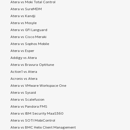
Atera vs Moki Total Control
Atera vs SureMDM
Atera vs Kandji
Atera vs Mosyle
Atera vs GFI Languard
Atera vs Cisco Meraki
Atera vs Sophos Mobile
Atera vs Esper
Addigy vs Atera
Atera vs Bravura Optitune
Action1 vs Atera
Acronis vs Atera
Atera vs VMware Workspace One
Atera vs Sysaid
Atera vs Scalefusion
Atera vs Pandora FMS
Atera vs IBM Security MaaS360
Atera vs SOTI MobiControl
Atera vs BMC Helix Client Management