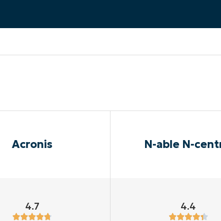
UARDA UNA DEMO
UARDA UNA DEMO
 UNA DEMO
UARDA UNA DEMO
ROADMAP DEI PRODOTTI
Acronis
N-able N-cent
4.7
4.4