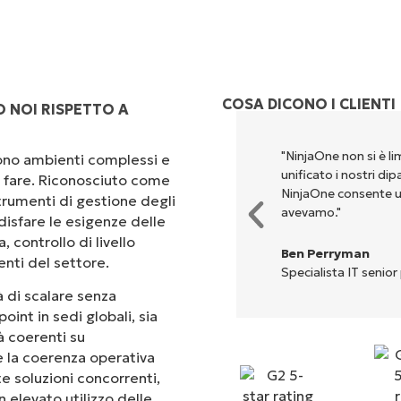
COSA DICONO I CLIENTI
 NOI RISPETTO A
"NinjaOne non si è li
scono ambienti complessi e
unificato i nostri di
 a fare. Riconosciuto come
NinjaOne consente u
rumenti di gestione degli
avevamo."
isfare le esigenze delle
 controllo di livello
Ben Perryman
enti del settore.
Specialista IT senior
 di scalare senza
oint in sedi globali, sia
tà coerenti su
 e la coerenza operativa
te soluzioni concorrenti,
 elevato utilizzo delle