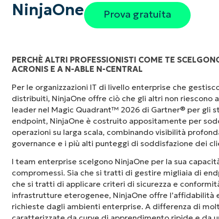
NinjaOne
Prova gratuita
PERCHÈ ALTRI PROFESSIONISTI COME TE SCELGONO
ACRONIS E A N-ABLE N-CENTRAL
Per le organizzazioni IT di livello enterprise che gesti
distribuiti, NinjaOne offre ciò che gli altri non riescono
leader nel Magic Quadrant™ 2026 di Gartner® per gli st
endpoint, NinjaOne è costruito appositamente per sodd
operazioni su larga scala, combinando visibilità profonda,
governance e i più alti punteggi di soddisfazione dei cli
I team enterprise scelgono NinjaOne per la sua capacità
compromessi. Sia che si tratti di gestire migliaia di endp
che si tratti di applicare criteri di sicurezza e conformi
infrastrutture eterogenee, NinjaOne offre l’affidabilità
richieste dagli ambienti enterprise. A differenza di mol
caratterizzate da curve di apprendimento ripide e da un