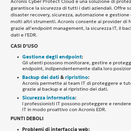
Acronis Cyber Protect Cloud è una soluzione di prote
garantisce la sicurezza di tutti i dati aziendali. Offre s
disaster recovery, sicurezza, automazione e gestione 
molti altri strumenti. Acronis consente ai provider di fo
grazie all’endpoint management, la sicurezza IT, il back
dati e l’EDR.
CASI D’USO
Gestione degli endpoint
:
Gli utenti possono monitorare, gestire e protegge
endpoint, indipendentemente dalla loro posizio
Backup dei dati
&
ripristino
:
Acronis permette ai team IT di proteggere e tutela
grazie al backup e al ripristino dei dati.
Sicurezza informatica
:
I professionisti IT possono proteggere e rendere 
IT in modo proattivo con Acronis EDR.
PUNTI DEBOLI
Problemi di interfaccia web: