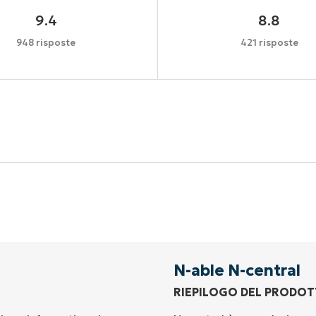
9.4
8.8
948 risposte
421 risposte
Inizia la tua prova di 14 giorni
arta di credito richiesta, accesso completo a tutte le fu
First
and
last
name*
Business
email*
N-able N-central
RIEPILOGO DEL PRODO
Phone
number*