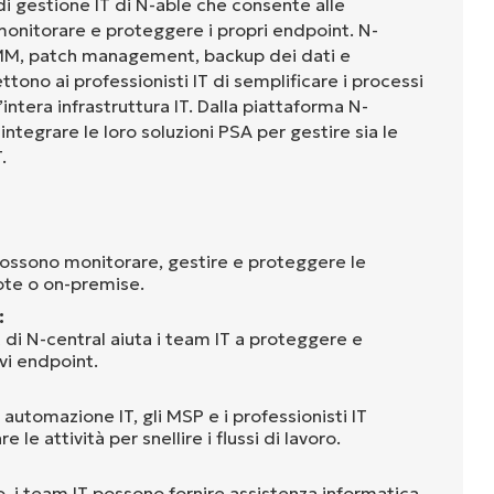
di gestione IT di N-able che consente alle
 monitorare e proteggere i propri endpoint. N-
 RMM, patch management, backup dei dati e
ono ai professionisti IT di semplificare i processi
’intera infrastruttura IT. Dalla piattaforma N-
 integrare le loro soluzioni PSA per gestire sia le
.
ossono monitorare, gestire e proteggere le
ote o on-premise.
:
di N-central aiuta i team IT a proteggere e
ivi endpoint.
i automazione IT, gli MSP e i professionisti IT
le attività per snellire i flussi di lavoro.
, i team IT possono fornire assistenza informatica