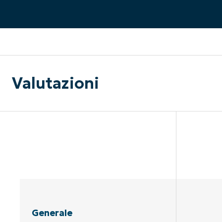
CONTATTO COMMERCIALE
G
CONTATTO COMMERCIALE
G
CONTATTO COMMERCIALE
CONTATTO COMMERCIALE
GUARDA
G
PIATTAFORMA
Valutazioni
Generale