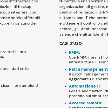
zione informatica che
N-central è una soluzione 
oluzioni di backup,
organizzazioni di gestire,
Paese
e può integrarsi con
central offre funzioni di
rnire servizi affidabili
automazione IT che permett
up e il ripristino dei
e ottenere il controllo dell
Company
name*
central, gli utenti possono
aziende che gli ambienti IT
CASI D’USO
re tutti i loro
RMM
:
ne.
Con RMM, i team IT p
infrastrutture IT rem
re i dati critici
Patch management
Il patch management 
aggiornare i disposit
sicuri i loro ambienti
Automazione IT
:
Grazie alle funzioni d
possono automatizzare 
Accesso remoto
:
Con l’accesso remoto