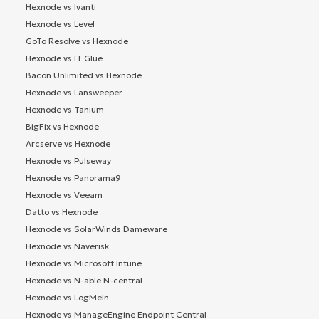
Hexnode vs Ivanti
Hexnode vs Level
GoTo Resolve vs Hexnode
Hexnode vs IT Glue
Bacon Unlimited vs Hexnode
Hexnode vs Lansweeper
Hexnode vs Tanium
BigFix vs Hexnode
Arcserve vs Hexnode
Hexnode vs Pulseway
Hexnode vs Panorama9
Hexnode vs Veeam
Datto vs Hexnode
Hexnode vs SolarWinds Dameware
Hexnode vs Naverisk
Hexnode vs Microsoft Intune
Hexnode vs N-able N-central
Hexnode vs LogMeIn
Hexnode vs ManageEngine Endpoint Central