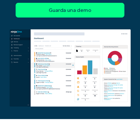
Phone
number*
Paese
Company
name*