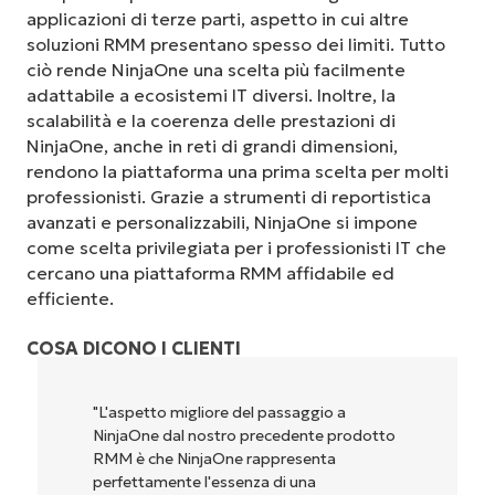
applicazioni di terze parti, aspetto in cui altre
soluzioni RMM presentano spesso dei limiti. Tutto
ciò rende NinjaOne una scelta più facilmente
adattabile a ecosistemi IT diversi. Inoltre, la
scalabilità e la coerenza delle prestazioni di
NinjaOne, anche in reti di grandi dimensioni,
rendono la piattaforma una prima scelta per molti
professionisti. Grazie a strumenti di reportistica
avanzati e personalizzabili, NinjaOne si impone
come scelta privilegiata per i professionisti IT che
cercano una piattaforma RMM affidabile ed
efficiente.
COSA DICONO I CLIENTI
"NinjaOne è incredibilmente facile da usare,
perché unisce un’interfaccia fluida a
potenti funzionalità di back-end. La
configurazione e la gestione