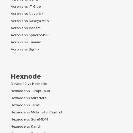
Acronis vs IT Glue
Acronis vs Naverisk
Acronis vs Kaseya VSA
Acronis vs Veeam
Acronis vs SyncroMSP
Acronis vs Tanium
Acronis vs BigFix
Hexnode
Device42 vs Hexnode
Hexnode vs JumpCloud
Hexnode vs Miradore
Hexnode vs Jamf
Hexnode vs Moki Total Control
Hexnode vs SureMDM
Hexnode vs Kandji