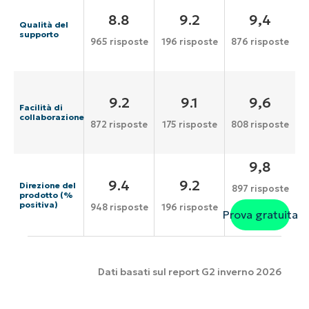
8.8
9.2
9,4
Qualità del
supporto
965 risposte
196 risposte
876 risposte
9.2
9.1
9,6
Facilità di
collaborazione
872 risposte
175 risposte
808 risposte
9,8
9.4
9.2
Direzione del
897 risposte
prodotto (%
positiva)
948 risposte
196 risposte
Prova gratuita
Dati basati sul report G2 inverno 2026