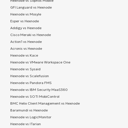
Hexnode vs Sophos Mobile
GFI Languard vs Hexnode
Hexnode vs Mosyle
Esper vs Hexnode
Addigy vs Hexnode
Cisco Meraki vs Hexnode
Action1 vs Hexnode
Acronis vs Hexnode
Hexnode vs Kace
Hexnode vs VMware Workspace One
Hexnode vs Sysaid
Hexnode vs Scalefusion
Hexnode vs Pandora FMS
Hexnode vs IBM Security MaaS360
Hexnode vs SOTI MobiControl
BMC Helix Client Management vs Hexnode
Baramundi vs Hexnode
Hexnode vs LogicMonitor
Hexnode vs ITarian