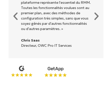
et
 du RMM.
Pas de configuration complexe ou
Nom*
sont au
d'interface difficile à maîtriser. Toutes les
Business
de
options et tous les outils sont clairement
email*
ue vous
étiquetés, faciles à comprendre et il est
alités
très facile de s'y retrouver. »
Phone
number*
Ryan Reiffenberger
Reiffenberger.NET Technology Solutions
Pays
Company
name*