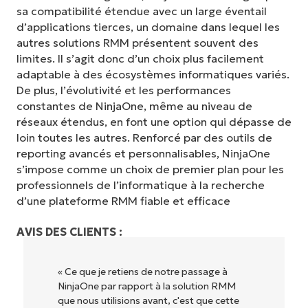
sa compatibilité étendue avec un large éventail
d’applications tierces, un domaine dans lequel les
autres solutions RMM présentent souvent des
limites. Il s’agit donc d’un choix plus facilement
adaptable à des écosystèmes informatiques variés.
De plus, l’évolutivité et les performances
constantes de NinjaOne, même au niveau de
réseaux étendus, en font une option qui dépasse de
loin toutes les autres. Renforcé par des outils de
reporting avancés et personnalisables, NinjaOne
s’impose comme un choix de premier plan pour les
professionnels de l’informatique à la recherche
d’une plateforme RMM fiable et efficace
AVIS DES CLIENTS :
Commencez votre essai de 14 jours
Pas de carte de crédit requise, accès complet à
e à
« NinjaOne est extrêmement simple
n RMM
d'utilisation grâce à une interface fluide et
toutes les fonctionnalités.
Prénom
 cette
des fonctionnalités back-end puissantes.