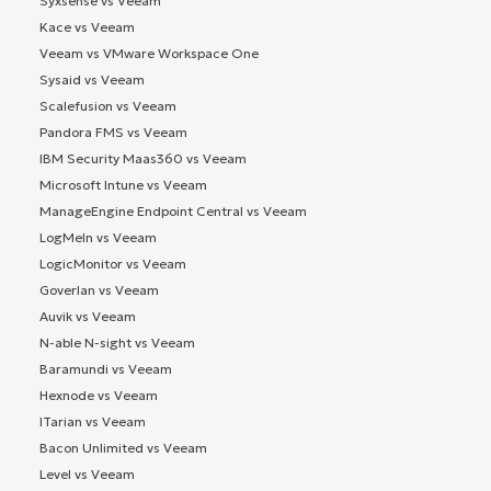
Syxsense vs Veeam
Kace vs Veeam
Veeam vs VMware Workspace One
Sysaid vs Veeam
Scalefusion vs Veeam
Pandora FMS vs Veeam
IBM Security Maas360 vs Veeam
Microsoft Intune vs Veeam
ManageEngine Endpoint Central vs Veeam
LogMeIn vs Veeam
LogicMonitor vs Veeam
Goverlan vs Veeam
Auvik vs Veeam
N-able N-sight vs Veeam
Baramundi vs Veeam
Hexnode vs Veeam
ITarian vs Veeam
Bacon Unlimited vs Veeam
Level vs Veeam