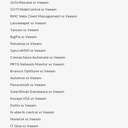
GoTo Resolve vs Veeam
SOTI MobiControl vs Veeam
BMC Helix Client Management vs Veeam
Lansweeper vs Veeam
Tanium vs Veeam
BigFix vs Veeam
Pulseway vs Veeam
SyncroMSP vs Veeam
Connectwise Automate vs Veeam
PRTG Network Monitor vs Veeam
Bravura Optitune vs Veeam
Automox vs Veeam
Panorama9 vs Veeam
SolarWinds Dameware vs Veeam
Kaseya VSA vs Veeam
Datto vs Veeam
N-able N-central vs Veeam
Naverisk vs Veeam
IT Glue vs Veeam