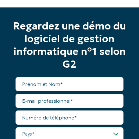
Regardez une démo du
logiciel de gestion
informatique n°1 selon
G2
Prénom
et
Nom*
E-
mail
professionnel*
Numéro
de
téléphone*
Pays*