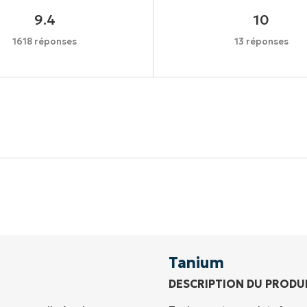
9.4
10
1618 réponses
13 réponses
Commencez votre essai de 14 jours
rte de crédit requise, accès complet à toutes les foncti
Prénom
et
Nom*
Business
email*
Tanium
DESCRIPTION DU PRODU
Phone
number*