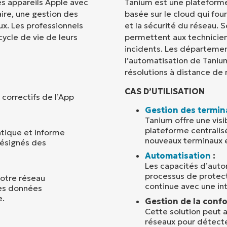
s appareils Apple avec
Tanium est une plateform
ire, une gestion des
basée sur le cloud qui fou
Pays
ux. Les professionnels
et la sécurité du réseau. 
cycle de vie de leurs
permettent aux technicie
incidents. Les départemen
Company
name*
l’automatisation de Tanium
résolutions à distance de
CAS D’UTILISATION
correctifs de l’App
Gestion des termin
Tanium offre une visi
plateforme centralis
tique et informe
nouveaux terminaux e
désignés des
Automatisation
:
Les capacités d’autom
processus de protect
votre réseau
continue avec une in
des données
e.
Gestion de la confo
Cette solution peut 
réseaux pour détecte