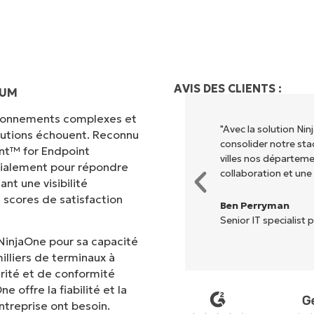
AVIS DES CLIENTS :
IUM
vironnements complexes et
 différents pour exécuter ce que
"Avec la solution N
olutions échouent. Reconnu
entralisé." NinjaOne rend la vie
consolider notre sta
nt™ for Endpoint
villes nos départem
cialement pour répondre
collaboration et une
nt une visibilité
 scores de satisfaction
Ben Perryman
Senior IT specialist p
NinjaOne pour sa capacité
illiers de terminaux à
rité et de conformité
 offre la fiabilité et la
treprise ont besoin.