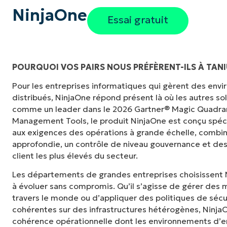
NinjaOne
Essai gratuit
POURQUOI VOS PAIRS NOUS PRÉFÈRENT-ILS À TAN
Pour les entreprises informatiques qui gèrent des en
"Auparavant, j'avais besoin de 10 à 15 outils
distribués, NinjaOne répond présent là où les autres s
NinjaOne fait dans son panneau de contrôle c
comme un leader dans le 2026 Gartner® Magic Quadra
tellement plus facile."
Management Tools, le produit NinjaOne est conçu spé
aux exigences des opérations à grande échelle, combina
Ernie Turner
approfondie, un contrôle de niveau gouvernance et des
Directeur informatique chez
Vetcor
client les plus élevés du secteur.
Les départements de grandes entreprises choisissent 
à évoluer sans compromis. Qu’il s’agisse de gérer des m
travers le monde ou d’appliquer des politiques de sécu
cohérentes sur des infrastructures hétérogènes, NinjaOne
cohérence opérationnelle dont les environnements d’en