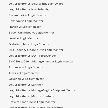
LogicMonitor vs SolarWinds Dameware
LogicMonitor vs N-able N-sight
Baramundi vs LogicMonitor
Hexnode vs LogicMonitor
ITarian vs LogicMonitor
Bacon Unlimited vs LogicMonitor
Level vs LogicMonitor
GoTo Resolve vs LogicMonitor
IBM Security MaaS360 vs LogicMonitor
LogicMonitor vs SOTI MobiControl
BMC Helix Client Management vs LogicMonitor
Automox vs LogicMonitor
Auvik vs LogicMonitor
Goverlan vs LogicMonitor
LogicMonitor vs LogMeIn
LogicMonitor vs ManageEngine Endpoint Central
LogicMonitor vs Microsoft Intune
Bravura Optitune vs LogicMonitor
LogicMonitor vs PRTG Network Monitor