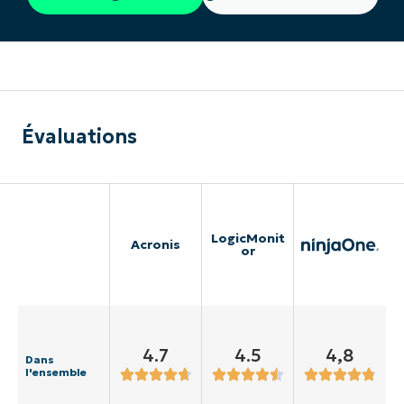
Évaluations
LogicMonit
Acronis
or
4.7
4.5
4,8
Dans
l'ensemble