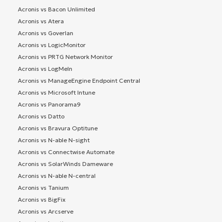
Acronis vs Bacon Unlimited
Acronis vs Atera
Acronis vs Goverlan
Acronis vs LogicMonitor
Acronis vs PRTG Network Monitor
Acronis vs LogMeIn
Acronis vs ManageEngine Endpoint Central
Acronis vs Microsoft Intune
Acronis vs Panorama9
Acronis vs Datto
Acronis vs Bravura Optitune
Acronis vs N-able N-sight
Acronis vs Connectwise Automate
Acronis vs SolarWinds Dameware
Acronis vs N-able N-central
Acronis vs Tanium
Acronis vs BigFix
Acronis vs Arcserve