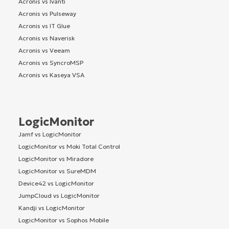
Acronis vs Ivanti
Acronis vs Pulseway
Acronis vs IT Glue
Acronis vs Naverisk
Acronis vs Veeam
Acronis vs SyncroMSP
Acronis vs Kaseya VSA
LogicMonitor
Jamf vs LogicMonitor
LogicMonitor vs Moki Total Control
LogicMonitor vs Miradore
LogicMonitor vs SureMDM
Device42 vs LogicMonitor
JumpCloud vs LogicMonitor
Kandji vs LogicMonitor
LogicMonitor vs Sophos Mobile