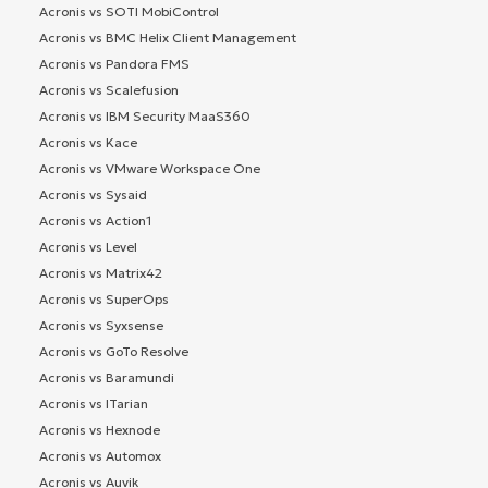
Acronis vs SOTI MobiControl
Acronis vs BMC Helix Client Management
Acronis vs Pandora FMS
Acronis vs Scalefusion
Acronis vs IBM Security MaaS360
Acronis vs Kace
Acronis vs VMware Workspace One
Acronis vs Sysaid
Acronis vs Action1
Acronis vs Level
Acronis vs Matrix42
Acronis vs SuperOps
Acronis vs Syxsense
Acronis vs GoTo Resolve
Acronis vs Baramundi
Acronis vs ITarian
Acronis vs Hexnode
Acronis vs Automox
Acronis vs Auvik