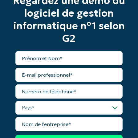
Regardez une démo du
Phone
logiciel de gestion
number*
informatique n°1 selon
Pays
G2
Company
name*
Prénom
et
Nom*
E-
mail
professionnel*
Numéro
de
téléphone*
Pays*
Nom
de
l'entreprise*