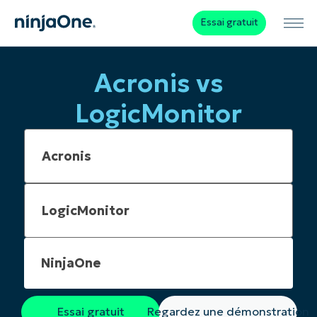
Essai gratuit
Acronis vs
LogicMonitor
NinjaOne
Essai gratuit
Regardez une démonstration