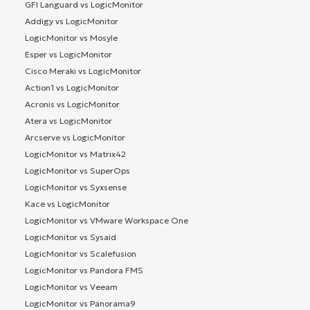
GFI Languard vs LogicMonitor
Addigy vs LogicMonitor
LogicMonitor vs Mosyle
Esper vs LogicMonitor
Cisco Meraki vs LogicMonitor
Action1 vs LogicMonitor
Acronis vs LogicMonitor
Atera vs LogicMonitor
Arcserve vs LogicMonitor
LogicMonitor vs Matrix42
LogicMonitor vs SuperOps
LogicMonitor vs Syxsense
Kace vs LogicMonitor
LogicMonitor vs VMware Workspace One
LogicMonitor vs Sysaid
LogicMonitor vs Scalefusion
LogicMonitor vs Pandora FMS
LogicMonitor vs Veeam
LogicMonitor vs Panorama9