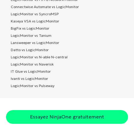
Connectwise Automate vs LogicMonitor
LogicMonitor vs SyncroMSP
Kaseya VSA vs LogicMonitor
BigFix vs LogicMonitor
LogicMonitor vs Tanium
Lansweeper vs LogicMonitor
Datto vs LogicMonitor
LogicMonitor vs N-able N-central
LogicMonitor vs Naverisk
IT Glue vs LogicMonitor
Ivanti vs LogicMonitor
LogicMonitor vs Pulseway
Essayez NinjaOne gratuitement