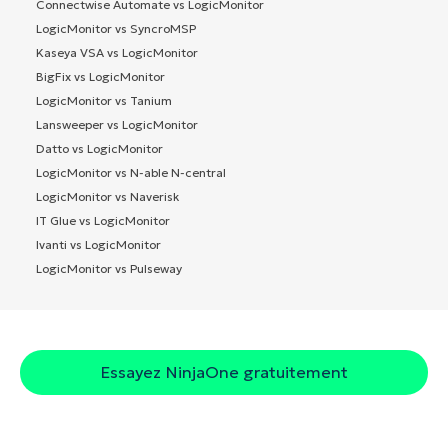
Connectwise Automate vs LogicMonitor
LogicMonitor vs SyncroMSP
Kaseya VSA vs LogicMonitor
BigFix vs LogicMonitor
LogicMonitor vs Tanium
Lansweeper vs LogicMonitor
Datto vs LogicMonitor
LogicMonitor vs N-able N-central
LogicMonitor vs Naverisk
IT Glue vs LogicMonitor
Ivanti vs LogicMonitor
LogicMonitor vs Pulseway
Essayez NinjaOne gratuitement