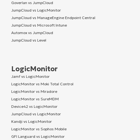
Goverlan vs JumpCloud
JumpCloud vs LogicMonitor
JumpCloud vs ManageEngine Endpoint Central
JumpCloud vs Microsoft Intune
Automox vs JumpCloud
JumpCloud vs Level
LogicMonitor
Jamf vs LogicMonitor
LogicMonitor vs Moki Total Control
LogicMonitor vs Miradore
LogicMonitor vs SureMDM
Device42 vs LogicMonitor
JumpCloud vs LogicMonitor
Kandji vs LogicMonitor
LogicMonitor vs Sophos Mobile
GFI Languard vs LogicMonitor