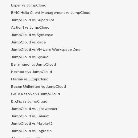
Esper vs JumpCloud
BMC Helix Client Management vs JumpCloud
JumpCloud vs SuperOps
Action1 vs JumpCloud
JumpCloud vs Syxsense
JumpCloud vs Kace
JumpCloud vs VMware Workspace One
JumpCloud vs SysAid
Baramundi vs JumpCloud
Hexnode vs JumpCloud
ITarian vs JumpCloud
Bacon Unlimited vs JumpCloud
GoTo Resolve vs JumpCloud
BigFix vs JumpCloud
JumpCloud vs Lansweeper
JumpCloud vs Tanium
JumpCloud vs Matrix42
JumpCloud vs LogMeIn