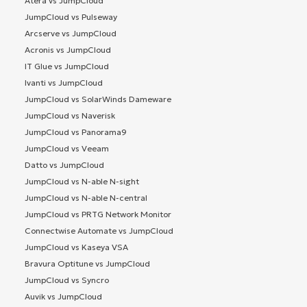
Atera vs JumpCloud
JumpCloud vs Pulseway
Arcserve vs JumpCloud
Acronis vs JumpCloud
IT Glue vs JumpCloud
Ivanti vs JumpCloud
JumpCloud vs SolarWinds Dameware
JumpCloud vs Naverisk
JumpCloud vs Panorama9
JumpCloud vs Veeam
Datto vs JumpCloud
JumpCloud vs N-able N-sight
JumpCloud vs N-able N-central
JumpCloud vs PRTG Network Monitor
Connectwise Automate vs JumpCloud
JumpCloud vs Kaseya VSA
Bravura Optitune vs JumpCloud
JumpCloud vs Syncro
Auvik vs JumpCloud