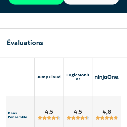
Évaluations
LogicMonit
JumpCloud
or
4.5
4.5
4,8
Dans
l'ensemble