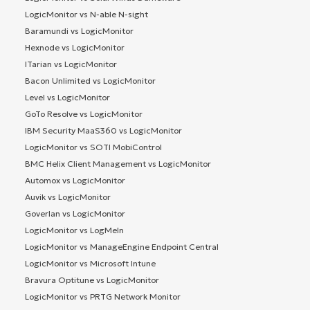
LogicMonitor vs N-able N-sight
Baramundi vs LogicMonitor
Hexnode vs LogicMonitor
ITarian vs LogicMonitor
Bacon Unlimited vs LogicMonitor
Level vs LogicMonitor
GoTo Resolve vs LogicMonitor
IBM Security MaaS360 vs LogicMonitor
LogicMonitor vs SOTI MobiControl
BMC Helix Client Management vs LogicMonitor
Automox vs LogicMonitor
Auvik vs LogicMonitor
Goverlan vs LogicMonitor
LogicMonitor vs LogMeIn
LogicMonitor vs ManageEngine Endpoint Central
LogicMonitor vs Microsoft Intune
Bravura Optitune vs LogicMonitor
LogicMonitor vs PRTG Network Monitor