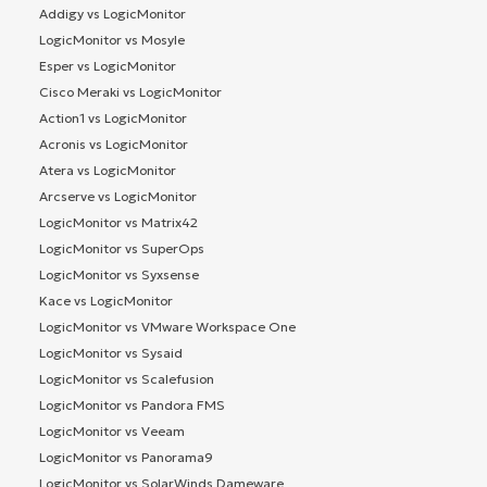
Addigy vs LogicMonitor
LogicMonitor vs Mosyle
Esper vs LogicMonitor
Cisco Meraki vs LogicMonitor
Action1 vs LogicMonitor
Acronis vs LogicMonitor
Atera vs LogicMonitor
Arcserve vs LogicMonitor
LogicMonitor vs Matrix42
LogicMonitor vs SuperOps
LogicMonitor vs Syxsense
Kace vs LogicMonitor
LogicMonitor vs VMware Workspace One
LogicMonitor vs Sysaid
LogicMonitor vs Scalefusion
LogicMonitor vs Pandora FMS
LogicMonitor vs Veeam
LogicMonitor vs Panorama9
LogicMonitor vs SolarWinds Dameware