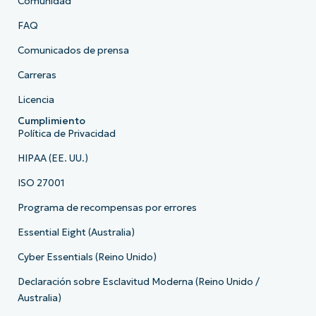
Comunidad
FAQ
Comunicados de prensa
Carreras
Licencia
Cumplimiento
Política de Privacidad
HIPAA (EE. UU.)
ISO 27001
Programa de recompensas por errores
Essential Eight (Australia)
Cyber Essentials (Reino Unido)
Declaración sobre Esclavitud Moderna (Reino Unido /
Australia)