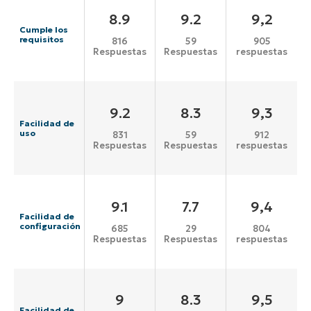
8.9
9.2
9,2
Cumple los
requisitos
816
59
905
Respuestas
Respuestas
respuestas
9.2
8.3
9,3
Facilidad de
uso
831
59
912
Respuestas
Respuestas
respuestas
9.1
7.7
9,4
Facilidad de
configuración
685
29
804
Respuestas
Respuestas
respuestas
9
8.3
9,5
Facilidad de