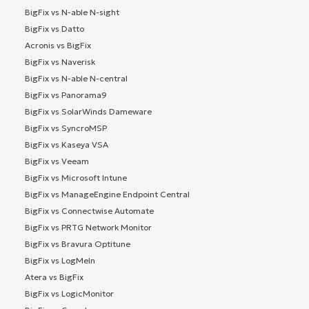
BigFix vs N-able N-sight
BigFix vs Datto
Acronis vs BigFix
BigFix vs Naverisk
BigFix vs N-able N-central
BigFix vs Panorama9
BigFix vs SolarWinds Dameware
BigFix vs SyncroMSP
BigFix vs Kaseya VSA
BigFix vs Veeam
BigFix vs Microsoft Intune
BigFix vs ManageEngine Endpoint Central
BigFix vs Connectwise Automate
BigFix vs PRTG Network Monitor
BigFix vs Bravura Optitune
BigFix vs LogMeIn
Atera vs BigFix
BigFix vs LogicMonitor