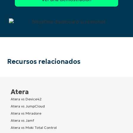
Recursos relacionados
Atera
Atera vs Device42
Atera vs JumpCloud
Atera vs Miradore
Atera vs Jamf
Atera vs Moki Total Control