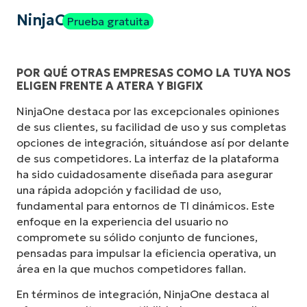
NinjaOne
Prueba gratuita
POR QUÉ OTRAS EMPRESAS COMO LA TUYA NOS
ELIGEN FRENTE A ATERA Y BIGFIX
NinjaOne destaca por las excepcionales opiniones
de sus clientes, su facilidad de uso y sus completas
opciones de integración, situándose así por delante
de sus competidores. La interfaz de la plataforma
ha sido cuidadosamente diseñada para asegurar
una rápida adopción y facilidad de uso,
fundamental para entornos de TI dinámicos. Este
enfoque en la experiencia del usuario no
compromete su sólido conjunto de funciones,
pensadas para impulsar la eficiencia operativa, un
área en la que muchos competidores fallan.
En términos de integración, NinjaOne destaca al