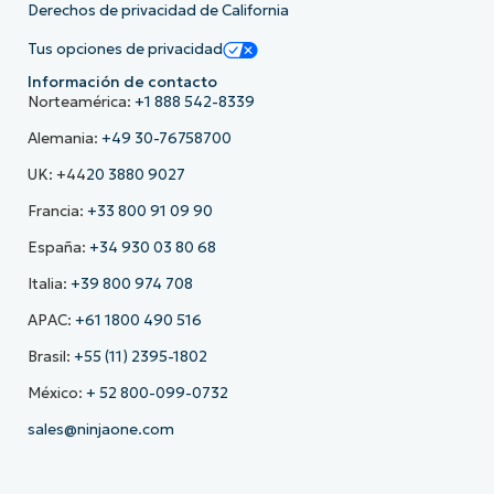
Derechos de privacidad de California
Tus opciones de privacidad
Información de contacto
Norteamérica:
+1 888 542-8339
Alemania:
+49 30-76758700
UK: +44
20 3880 9027
Francia:
+33 800 91 09 90
España:
+34 930 03 80 68
Italia:
+39 800 974 708
APAC:
+61 1800 490 516
Brasil:
+55 (11) 2395-1802
México:
+ 52 800-099-0732
sales@ninjaone.com