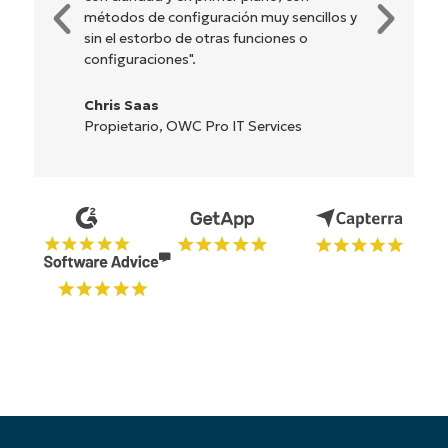
métodos de configuración muy sencillos y
sin el estorbo de otras funciones o
configuraciones".
Chris Saas
Propietario, OWC Pro IT Services
Comienza tu prueba de 14 días
Sin necesidad de tarjeta de crédito, acceso
completo a todas las funciones.