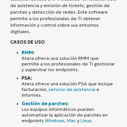
de asistencia y emisión de tickets, gestión de
parches y detección de redes. Este software
permite a los profesionales de TI obtener
información y control sobre sus entornos
digitales.
CASOS DE USO
RMM
:
Atera ofrece una solución RMM que
permite a los profesionales de TI gestionar
y supervisar los endpoints.
PSA:
Atera ofrece una solución PSA que incluye
facturación,
servicio de asistencia
e
informes.
Gestión de parches
:
Los equipos informáticos pueden
automatizar la aplicación de parches en
endpoints
Windows
,
Mac
y
Linux
.