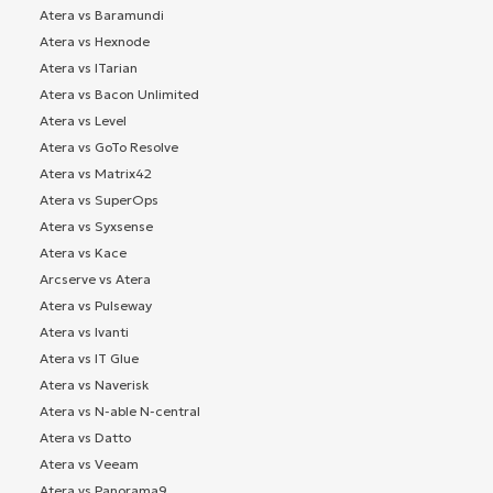
Atera vs Baramundi
Atera vs Hexnode
Atera vs ITarian
Atera vs Bacon Unlimited
Atera vs Level
Atera vs GoTo Resolve
Atera vs Matrix42
Atera vs SuperOps
Atera vs Syxsense
Atera vs Kace
Arcserve vs Atera
Atera vs Pulseway
Atera vs Ivanti
Atera vs IT Glue
Atera vs Naverisk
Atera vs N-able N-central
Atera vs Datto
Atera vs Veeam
Atera vs Panorama9