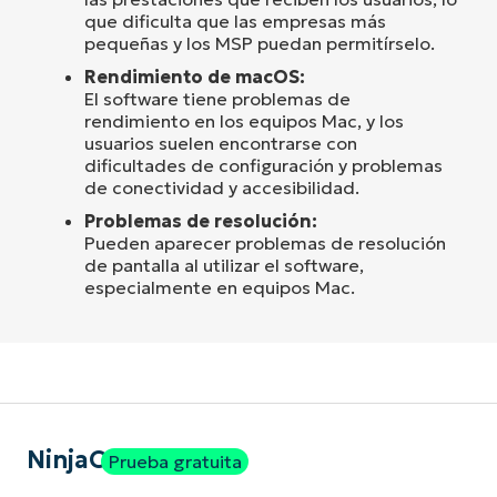
que dificulta que las empresas más
pequeñas y los MSP puedan permitírselo.
Rendimiento de macOS:
El software tiene problemas de
rendimiento en los equipos Mac, y los
usuarios suelen encontrarse con
dificultades de configuración y problemas
de conectividad y accesibilidad.
Problemas de resolución:
Pueden aparecer problemas de resolución
de pantalla al utilizar el software,
especialmente en equipos Mac.
NinjaOne
Prueba gratuita