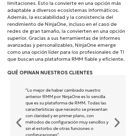
limitaciones. Esto la convierte en una opción más
adaptable a diversos ecosistemas informáticos.
Además, la escalabilidad y la consistencia del
rendimiento de NinjaOne, incluso en el caso de
redes de gran tamaño, la convierten en una opción
superior. Gracias a sus herramientas de informes
avanzadas y personalizables, NinjaOne emerge
como una opción líder para los profesionales de TI
que buscan una plataforma RMM fiable y eficiente.
QUÉ OPINAN NUESTROS CLIENTES
"NinjaOne es increíblemente fácil de usar y
combina una interfaz fluida con potentes
funciones de back-end. La configuración
es sencilla de realizar y la interfaz fácil de
gestionar. Todas las opciones y
herramientas están claramente indicadas,
son fáciles de entender y la interfaz resulta
muy intuitiva".