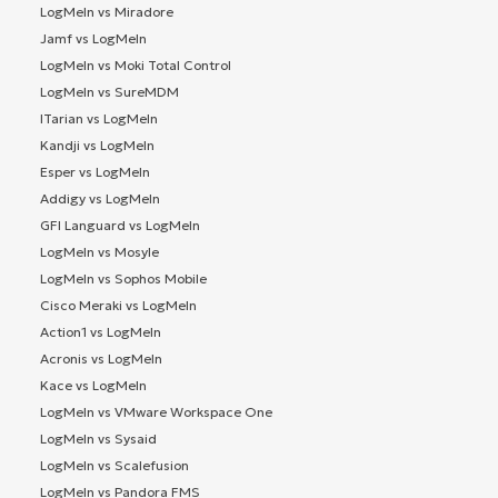
LogMeIn vs Miradore
Jamf vs LogMeIn
LogMeIn vs Moki Total Control
LogMeIn vs SureMDM
ITarian vs LogMeIn
Kandji vs LogMeIn
Esper vs LogMeIn
Addigy vs LogMeIn
GFI Languard vs LogMeIn
LogMeIn vs Mosyle
LogMeIn vs Sophos Mobile
Cisco Meraki vs LogMeIn
Action1 vs LogMeIn
Acronis vs LogMeIn
Kace vs LogMeIn
LogMeIn vs VMware Workspace One
LogMeIn vs Sysaid
LogMeIn vs Scalefusion
LogMeIn vs Pandora FMS