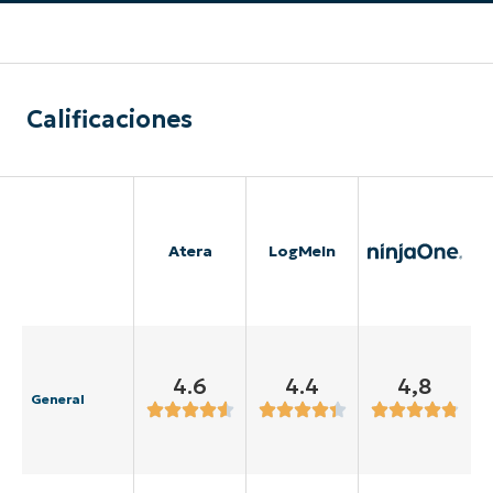
Calificaciones
Atera
LogMeIn
4.6
4.4
4,8
General