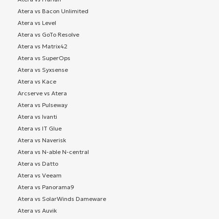
Atera vs Bacon Unlimited
Atera vs Level
Atera vs GoTo Resolve
Atera vs Matrix42
Atera vs SuperOps
Atera vs Syxsense
Atera vs Kace
Arcserve vs Atera
Atera vs Pulseway
Atera vs Ivanti
Atera vs IT Glue
Atera vs Naverisk
Atera vs N-able N-central
Atera vs Datto
Atera vs Veeam
Atera vs Panorama9
Atera vs SolarWinds Dameware
Atera vs Auvik