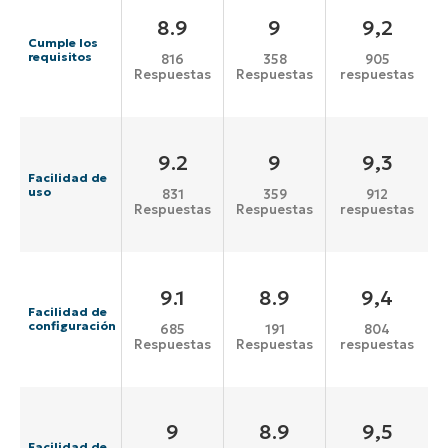
8.9
9
9,2
Cumple los
requisitos
816
358
905
Respuestas
Respuestas
respuestas
9.2
9
9,3
Facilidad de
uso
831
359
912
Respuestas
Respuestas
respuestas
9.1
8.9
9,4
Facilidad de
configuración
685
191
804
Respuestas
Respuestas
respuestas
9
8.9
9,5
Facilidad de