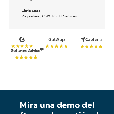
Ryan Reiffenberger
Reiffenberger.NET Technology Solutions
Comienza tu prueba de 14 días
Sin necesidad de tarjeta de crédito, acceso
Mira una demo del
completo a todas las funciones.
First
and