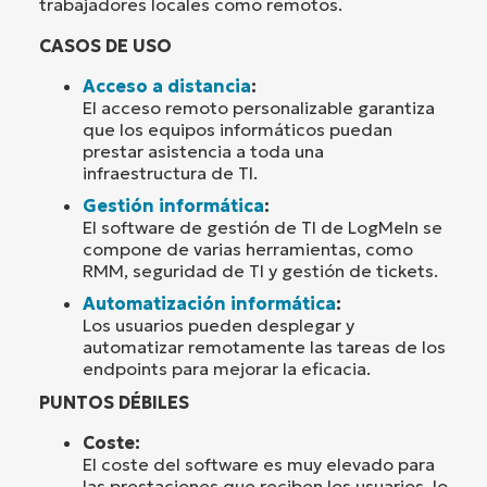
trabajadores locales como remotos.
CASOS DE USO
Acceso a distancia
:
El acceso remoto personalizable garantiza
que los equipos informáticos puedan
prestar asistencia a toda una
infraestructura de TI.
Gestión informática
:
El software de gestión de TI de LogMeIn se
compone de varias herramientas, como
RMM, seguridad de TI y gestión de tickets.
Automatización informática
:
Los usuarios pueden desplegar y
automatizar remotamente las tareas de los
endpoints para mejorar la eficacia.
PUNTOS DÉBILES
Coste:
El coste del software es muy elevado para
las prestaciones que reciben los usuarios, lo