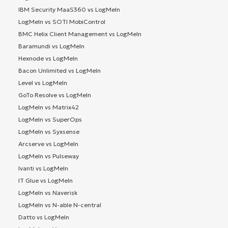
IBM Security MaaS360 vs LogMeIn
LogMeIn vs SOTI MobiControl
BMC Helix Client Management vs LogMeIn
Baramundi vs LogMeIn
Hexnode vs LogMeIn
Bacon Unlimited vs LogMeIn
Level vs LogMeIn
GoTo Resolve vs LogMeIn
LogMeIn vs Matrix42
LogMeIn vs SuperOps
LogMeIn vs Syxsense
Arcserve vs LogMeIn
LogMeIn vs Pulseway
Ivanti vs LogMeIn
IT Glue vs LogMeIn
LogMeIn vs Naverisk
LogMeIn vs N-able N-central
Datto vs LogMeIn