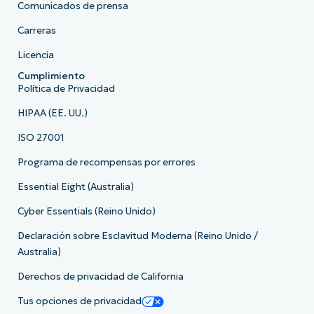
Comunicados de prensa
Carreras
Licencia
Cumplimiento
Política de Privacidad
HIPAA (EE. UU.)
ISO 27001
Programa de recompensas por errores
Essential Eight (Australia)
Cyber Essentials (Reino Unido)
Declaración sobre Esclavitud Moderna (Reino Unido /
Australia)
Derechos de privacidad de California
Tus opciones de privacidad