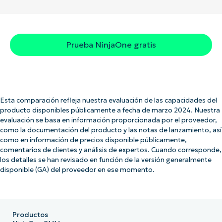
Prueba NinjaOne gratis
Esta comparación refleja nuestra evaluación de las capacidades del
producto disponibles públicamente a fecha de marzo 2024. Nuestra
evaluación se basa en información proporcionada por el proveedor,
como la documentación del producto y las notas de lanzamiento, así
como en información de precios disponible públicamente,
comentarios de clientes y análisis de expertos. Cuando corresponde,
los detalles se han revisado en función de la versión generalmente
disponible (GA) del proveedor en ese momento.
Productos