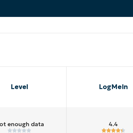
A UNA DEMO
DEMO
A UNA DEMO
RUTA DEL PRODUCTO
A UNA DEMO
Level
LogMeIn
ot enough data
4.4