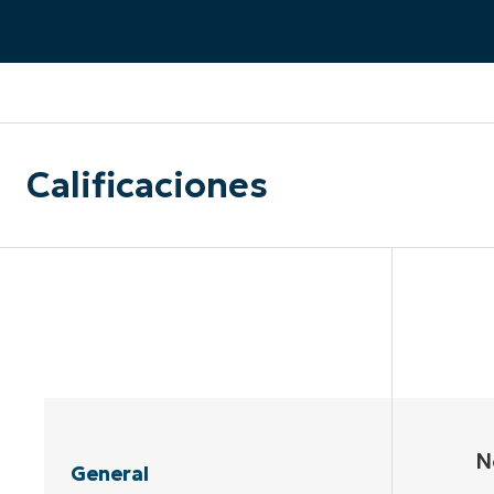
CONTACTO DE VENTAS
MIR
CONTACTO DE VENTAS
CONTACTO DE VENTAS
MIRA UNA 
MIR
CONTACTO DE VENTAS
MIR
PLATAFORMA
Calificaciones
N
General