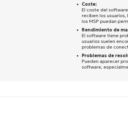
Coste:
El coste del softwar
reciben los usuarios
los MSP puedan permi
Rendimiento de ma
El software tiene pr
usuarios suelen enco
problemas de conecti
Problemas de resol
Pueden aparecer probl
software, especialm