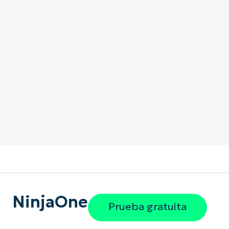
NinjaOne
Prueba gratuita