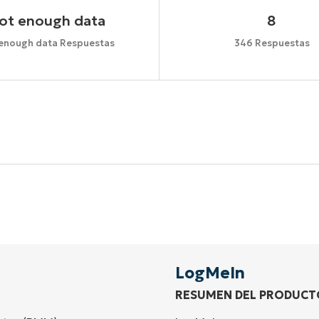
ot enough data
8
enough data Respuestas
346 Respuestas
Comienza tu prueba de 14 días
idad de tarjeta de crédito, acceso completo a todas las 
First
and
last
name*
Business
email*
LogMeIn
RESUMEN DEL PRODUCT
Phone
number*