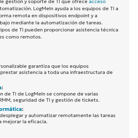
e gestión y soporte de TI que ofrece
acceso
automatización. LogMeIn ayuda a los equipos de TI a
orma remota en dispositivos endpoint y a
trabajo mediante la automatización de tareas.
uipos de TI pueden proporcionar asistencia técnica
les como remotos.
sonalizable garantiza que los equipos
prestar asistencia a toda una infraestructura de
a
:
ón de TI de LogMeIn se compone de varias
MM, seguridad de TI y gestión de tickets.
ormática
:
 desplegar y automatizar remotamente las tareas
 mejorar la eficacia.