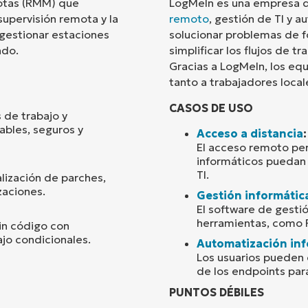
motas (RMM) que
LogMeIn es una empresa d
supervisión remota y la
remoto
, gestión de TI y 
País
 gestionar estaciones
solucionar problemas de f
ndo.
simplificar los flujos de 
Gracias a LogMeIn, los eq
Company
name*
tanto a trabajadores loca
CASOS DE USO
 de trabajo y
ables, seguros y
Acceso a distancia
:
El acceso remoto per
informáticos puedan 
TI.
lización de parches,
zaciones.
Gestión informátic
El software de gesti
herramientas, como R
in código con
ajo condicionales.
Automatización inf
Los usuarios pueden
de los endpoints para
PUNTOS DÉBILES