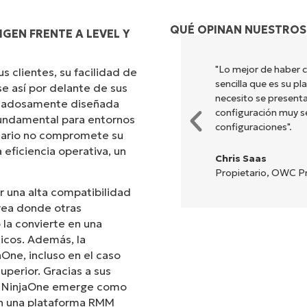
QUÉ OPINAN NUESTROS
GEN FRENTE A LEVEL Y
"Lo mejor de haber 
 clientes, su facilidad de
sencilla que es su p
e así por delante de sus
necesito se presenta
uidadosamente diseñada
configuración muy sen
 fundamental para entornos
configuraciones".
suario no compromete su
 eficiencia operativa, un
Chris Saas
Propietario, OWC Pr
r una alta compatibilidad
rea donde otras
la convierte en una
icos. Además, la
aOne, incluso en el caso
uperior. Gracias a sus
s, NinjaOne emerge como
can una plataforma RMM